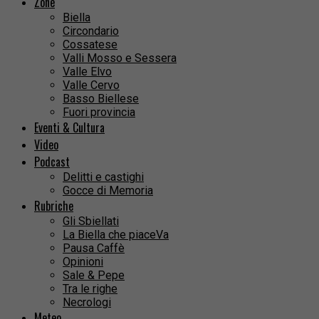
Zone
Biella
Circondario
Cossatese
Valli Mosso e Sessera
Valle Elvo
Valle Cervo
Basso Biellese
Fuori provincia
Eventi & Cultura
Video
Podcast
Delitti e castighi
Gocce di Memoria
Rubriche
Gli Sbiellati
La Biella che piaceVa
Pausa Caffè
Opinioni
Sale & Pepe
Tra le righe
Necrologi
Meteo