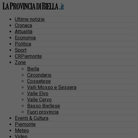
Ultime notizie
Cronaca
Attualità
Economia
Politica
Sport
CRPiemonte
Zone
Biella
Circondario
Cossatese
Valli Mosso e Sessera
Valle Elvo
Valle Cervo
Basso Biellese
Fuori provincia
Eventi & Cultura
Piemonte
Meteo
Video