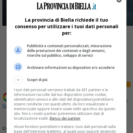
La provincia di Biella richiede il tuo
consenso per utilizzare i tuoi dati personali
per:
Pubblicità e contenuti personalizzati, misurazione
delle prestazioni dei contenuti e degli annunci,
ricerche sul pubblico, sviluppo di servizi
Share
Tweet
Archiviare informazioni su dispositivo e/o accedervi
Scopri di più
I tuoi dati personali verranno trattati da 431 partner e le
informazioni raccolte dal tuo dispositivo (come cookie,
identificatori univoci e altri dati del dispositivo) potrebbero
Aggiungi La Provincia di Biella come
Fonte preferita su
essere condivise con questi ultimi, da loro visualizzate e
Google
memorizzate oppure essere usate nello specifico da questo
sito. Noi e i nostri partner potremmo utilizzare dati di
Bollettino odierno di Arpa Piemonte
localizzazione esatti.
Elenco dei partner
.
Alcuni fornitori potrebbero trattare i tuoi dati personali sulla
L’espansione verso sud di una vasta aria depressionaria
base dell'interesse legittimo, al quale puoi opporti gestendo