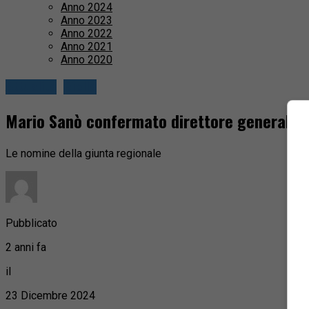
Anno 2024
Anno 2023
Anno 2022
Anno 2021
Anno 2020
Attualità
Biella
Mario Sanò confermato direttore generale de
Le nomine della giunta regionale
Pubblicato
2 anni fa
il
23 Dicembre 2024