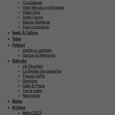
Cossatese
Valli Mosso e Sessera
Valle Elvo
Valle Cervo
Basso Biellese
Fuori provincia
Eventi & Cultura
Video
Podcast
Delitti e castighi
Gocce di Memoria
Rubriche
Gli Sbiellati
La Biella che piaceVa
Pausa Caffè
Opinioni
Sale & Pepe
Tra le righe
Necrologi
Meteo
Archivio
Anno 2025