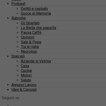
Podcast
Delitti e castighi
Gocce di Memoria
Rubriche
Gli Sbiellati
La Biella che piaceVa
Pausa Caffè
Opinioni
Sale & Pepe
Tra le righe
Necrologi
Speciali
Aziende in Vetrina
Casa
Cucina
Motori
Salute
Annunci Lavoro
Idee & Consigli
Seguici su