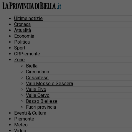
Ultime notizie
Cronaca
Attualità
Economia
Politica
Sport
CRPiemonte
Zone
Biella
Circondario
Cossatese
Valli Mosso e Sessera
Valle Elvo
Valle Cervo
Basso Biellese
Fuori provincia
Eventi & Cultura
Piemonte
Meteo
Video