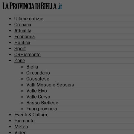
Ultime notizie
Cronaca
Attualità
Economia
Politica
Sport
CRPiemonte
Zone
Biella
Circondario
Cossatese
Valli Mosso e Sessera
Valle Elvo
Valle Cervo
Basso Biellese
Fuori provincia
Eventi & Cultura
Piemonte
Meteo
Video