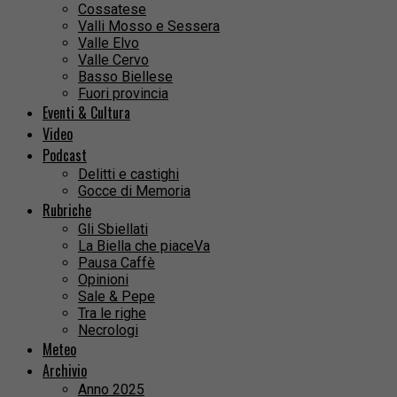
Cossatese
Valli Mosso e Sessera
Valle Elvo
Valle Cervo
Basso Biellese
Fuori provincia
Eventi & Cultura
Video
Podcast
Delitti e castighi
Gocce di Memoria
Rubriche
Gli Sbiellati
La Biella che piaceVa
Pausa Caffè
Opinioni
Sale & Pepe
Tra le righe
Necrologi
Meteo
Archivio
Anno 2025