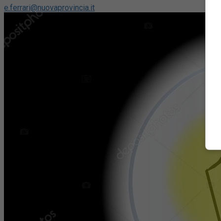
e.ferrari@nuovaprovincia.it