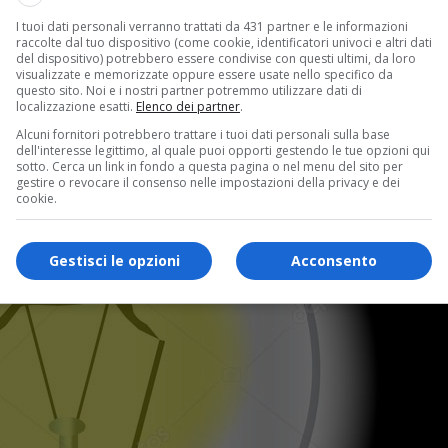
I tuoi dati personali verranno trattati da 431 partner e le informazioni
raccolte dal tuo dispositivo (come cookie, identificatori univoci e altri dati
del dispositivo) potrebbero essere condivise con questi ultimi, da loro
visualizzate e memorizzate oppure essere usate nello specifico da
questo sito. Noi e i nostri partner potremmo utilizzare dati di
localizzazione esatti.
Elenco dei partner
.
Alcuni fornitori potrebbero trattare i tuoi dati personali sulla base
dell'interesse legittimo, al quale puoi opporti gestendo le tue opzioni qui
sotto. Cerca un link in fondo a questa pagina o nel menu del sito per
gestire o revocare il consenso nelle impostazioni della privacy e dei
cookie.
Gestisci le opzioni
Acconsento