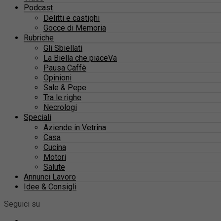
Podcast
Delitti e castighi
Gocce di Memoria
Rubriche
Gli Sbiellati
La Biella che piaceVa
Pausa Caffè
Opinioni
Sale & Pepe
Tra le righe
Necrologi
Speciali
Aziende in Vetrina
Casa
Cucina
Motori
Salute
Annunci Lavoro
Idee & Consigli
Seguici su