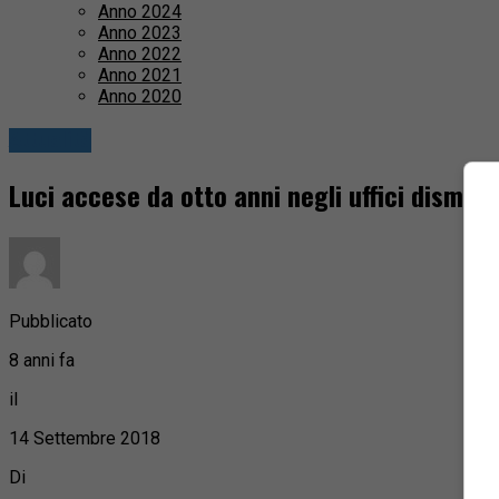
Anno 2024
Anno 2023
Anno 2022
Anno 2021
Anno 2020
Attualità
Luci accese da otto anni negli uffici dismess
Pubblicato
8 anni fa
il
14 Settembre 2018
Di