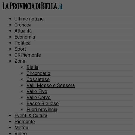
Ultime notizie
Cronaca
Attualità
Economia
Politica
Sport
CRPiemonte
Zone
Biella
Circondario
Cossatese
Valli Mosso e Sessera
Valle Elvo
Valle Cervo
Basso Biellese
Fuori provincia
Eventi & Cultura
Piemonte
Meteo
Video