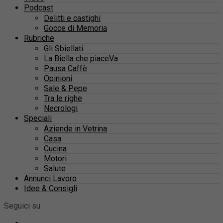
Podcast
Delitti e castighi
Gocce di Memoria
Rubriche
Gli Sbiellati
La Biella che piaceVa
Pausa Caffè
Opinioni
Sale & Pepe
Tra le righe
Necrologi
Speciali
Aziende in Vetrina
Casa
Cucina
Motori
Salute
Annunci Lavoro
Idee & Consigli
Seguici su