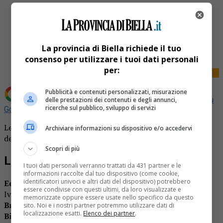
Share
Tweet
La provincia di Biella richiede il tuo
consenso per utilizzare i tuoi dati personali
per:
Pubblicità e contenuti personalizzati, misurazione
Aggiungi La Provincia di Biella come
Fonte preferita su
delle prestazioni dei contenuti e degli annunci,
ricerche sul pubblico, sviluppo di servizi
Google
Le edicole di turno domani mattina. L’elenco completo
Archiviare informazioni su dispositivo e/o accedervi
degli
esercizi
che saranno aperti domani mattina.
Scopri di più
Le edicole di turno domani
I tuoi dati personali verranno trattati da 431 partner e le
informazioni raccolte dal tuo dispositivo (come cookie,
identificatori univoci e altri dati del dispositivo) potrebbero
Edicola Lux
di Sola Renzo Via Lamarmora 16;
Boem
, via
essere condivise con questi ultimi, da loro visualizzate e
Ivrea;
Edicola del Villaggio di Gioggia
, via Lombardia;
memorizzate oppure essere usate nello specifico da questo
Brognara
, Piazza Adua;
Celoria
, via Rosazza (Chiavazza);
sito. Noi e i nostri partner potremmo utilizzare dati di
localizzazione esatti.
Elenco dei partner
.
Biglia
, via Addis Abeba;
Tavaglione
, Piazza Vittorio