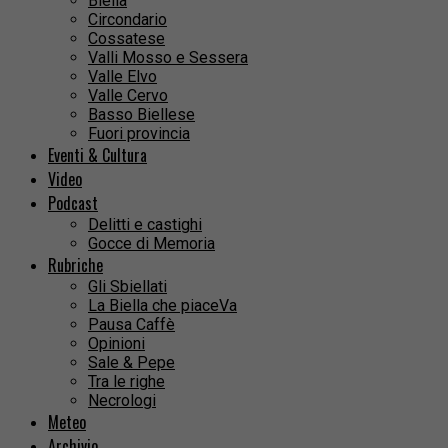
Biella
Circondario
Cossatese
Valli Mosso e Sessera
Valle Elvo
Valle Cervo
Basso Biellese
Fuori provincia
Eventi & Cultura
Video
Podcast
Delitti e castighi
Gocce di Memoria
Rubriche
Gli Sbiellati
La Biella che piaceVa
Pausa Caffè
Opinioni
Sale & Pepe
Tra le righe
Necrologi
Meteo
Archivio