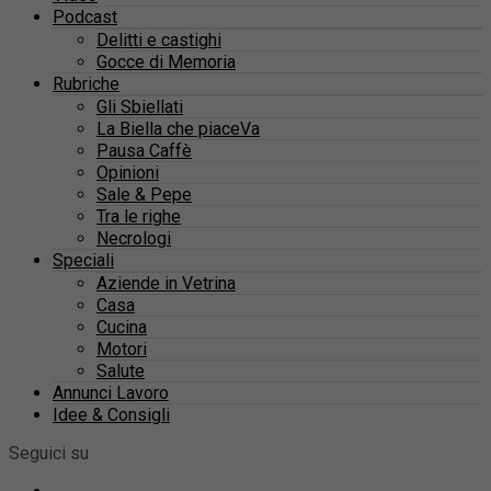
Podcast
Delitti e castighi
Gocce di Memoria
Rubriche
Gli Sbiellati
La Biella che piaceVa
Pausa Caffè
Opinioni
Sale & Pepe
Tra le righe
Necrologi
Speciali
Aziende in Vetrina
Casa
Cucina
Motori
Salute
Annunci Lavoro
Idee & Consigli
Seguici su