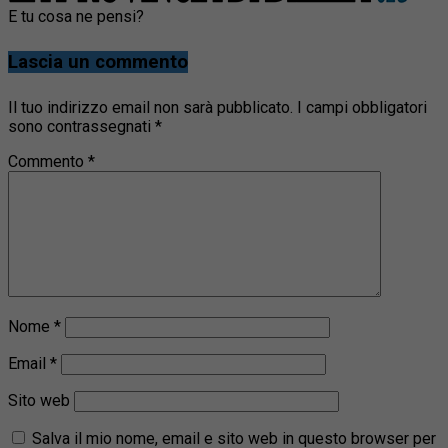
E tu cosa ne pensi?
Lascia un commento
Il tuo indirizzo email non sarà pubblicato.
I campi obbligatori
sono contrassegnati
*
Commento
*
Nome
*
Email
*
Sito web
Salva il mio nome, email e sito web in questo browser per