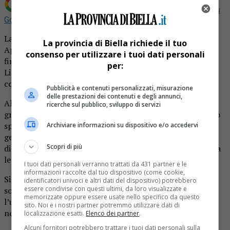
Aggiungi La Provincia di Biella come
Fonte preferita su
Google
La Regione Piemonte trova la soluzione per gli “usi civici”.
La provincia di Biella richiede il tuo
Approvato all’unanimità l’emendamento di cui è prima
consenso per utilizzare i tuoi dati personali
firmataria Elena Rocchi. Consigliera regionale del gruppo
per:
Lista Civica Cirio Presidente Pml e vice presidente della
commissione Enti locali e autonomie.
Pubblicità e contenuti personalizzati, misurazione
delle prestazioni dei contenuti e degli annunci,
Al centro del provvedimento, la questione di terreni
ricerche sul pubblico, sviluppo di servizi
gravati da usi civici appunto. Sono un diritto di godimento
spettante ad una specifica comunità, sussistente
Archiviare informazioni su dispositivo e/o accedervi
generalmente su fondi rustici. E che si concretizzano nei
Scopri di più
diritti di coltivazione, caccia, pascolo o legnatico (raccolta
legna).
I tuoi dati personali verranno trattati da 431 partner e le
informazioni raccolte dal tuo dispositivo (come cookie,
Si tratta di diritti risalenti al medioevo, nati per dare
identificatori univoci e altri dati del dispositivo) potrebbero
essere condivise con questi ultimi, da loro visualizzate e
sostentamento alle popolazioni. Quando la terra era
memorizzate oppure essere usate nello specifico da questo
l’unico elemento da cui si potessero ricavare prodotti
sito. Noi e i nostri partner potremmo utilizzare dati di
necessari alla sopravvivenza.
localizzazione esatti.
Elenco dei partner
.
Alcuni fornitori potrebbero trattare i tuoi dati personali sulla