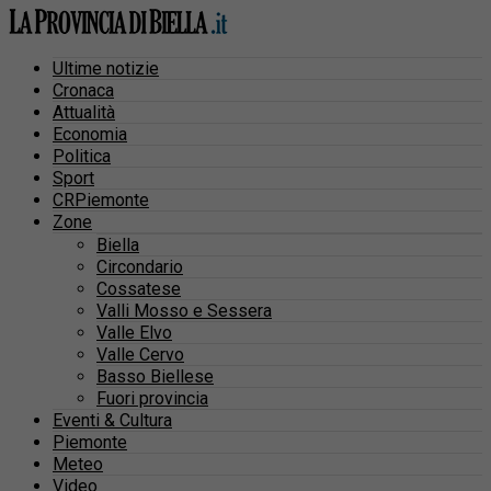
Ultime notizie
Cronaca
Attualità
Economia
Politica
Sport
CRPiemonte
Zone
Biella
Circondario
Cossatese
Valli Mosso e Sessera
Valle Elvo
Valle Cervo
Basso Biellese
Fuori provincia
Eventi & Cultura
Piemonte
Meteo
Video