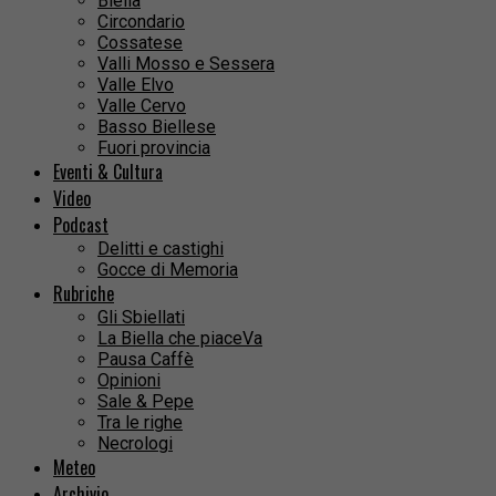
Biella
Circondario
Cossatese
Valli Mosso e Sessera
Valle Elvo
Valle Cervo
Basso Biellese
Fuori provincia
Eventi & Cultura
Video
Podcast
Delitti e castighi
Gocce di Memoria
Rubriche
Gli Sbiellati
La Biella che piaceVa
Pausa Caffè
Opinioni
Sale & Pepe
Tra le righe
Necrologi
Meteo
Archivio