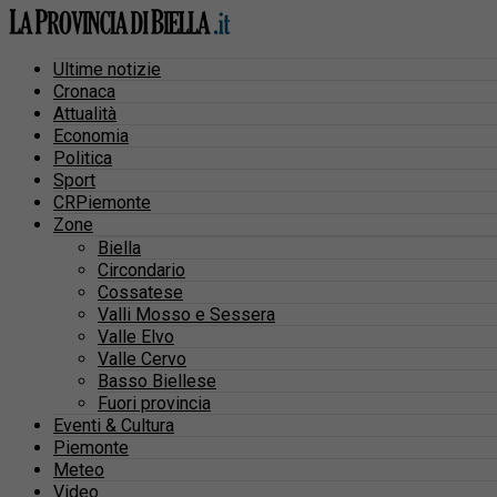
Ultime notizie
Cronaca
Attualità
Economia
Politica
Sport
CRPiemonte
Zone
Biella
Circondario
Cossatese
Valli Mosso e Sessera
Valle Elvo
Valle Cervo
Basso Biellese
Fuori provincia
Eventi & Cultura
Piemonte
Meteo
Video