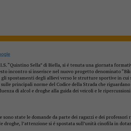
oogle
.S. “Quintino Sella” di Biella, si é tenuta una giornata formativa 
uesto incontro si inserisce nel nuovo progetto denominato “Bike
i spostamenti degli allievi verso le strutture sportive in cui s
ulle principali norme del Codice della Strada che riguardano i v
luenza di alcol e droghe alla guida dei veicoli e le ripercussioni 
 sono state le domande da parte dei ragazzi e dei professori ri
le droghe, l’attenzione si é spostata sull’unità cinofila in dota