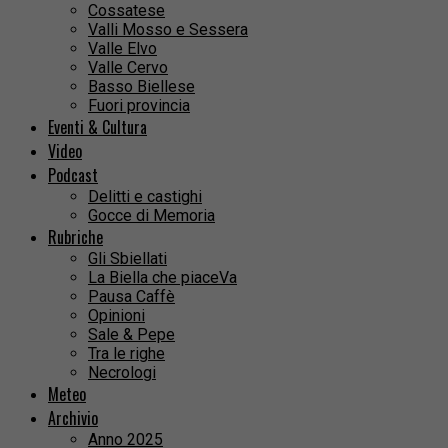
Cossatese
Valli Mosso e Sessera
Valle Elvo
Valle Cervo
Basso Biellese
Fuori provincia
Eventi & Cultura
Video
Podcast
Delitti e castighi
Gocce di Memoria
Rubriche
Gli Sbiellati
La Biella che piaceVa
Pausa Caffè
Opinioni
Sale & Pepe
Tra le righe
Necrologi
Meteo
Archivio
Anno 2025