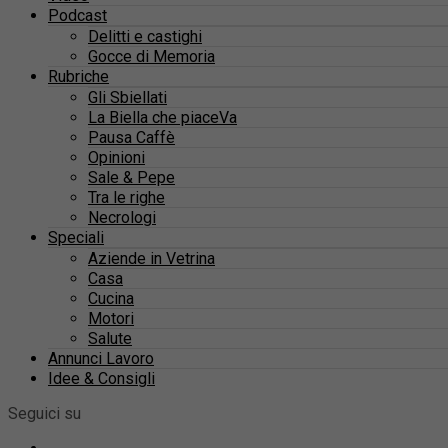
Podcast
Delitti e castighi
Gocce di Memoria
Rubriche
Gli Sbiellati
La Biella che piaceVa
Pausa Caffè
Opinioni
Sale & Pepe
Tra le righe
Necrologi
Speciali
Aziende in Vetrina
Casa
Cucina
Motori
Salute
Annunci Lavoro
Idee & Consigli
Seguici su