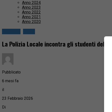
Anno 2024
Anno 2023
Anno 2022
Anno 2021
Anno 2020
Attualità
Biella
La Polizia Locale incontra gli studenti del Li
Pubblicato
6 mesi fa
il
23 Febbraio 2026
Di