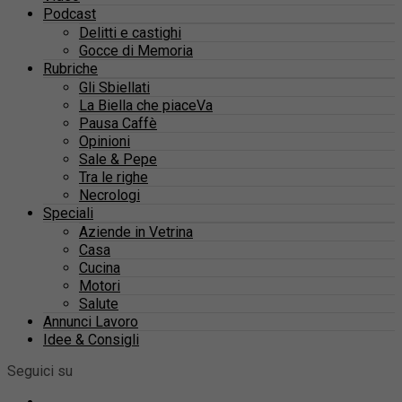
Podcast
Delitti e castighi
Gocce di Memoria
Rubriche
Gli Sbiellati
La Biella che piaceVa
Pausa Caffè
Opinioni
Sale & Pepe
Tra le righe
Necrologi
Speciali
Aziende in Vetrina
Casa
Cucina
Motori
Salute
Annunci Lavoro
Idee & Consigli
Seguici su