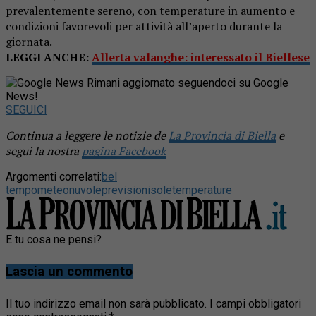
prevalentemente sereno, con temperature in aumento e
condizioni favorevoli per attività all’aperto durante la
giornata.
LEGGI ANCHE:
Allerta valanghe: interessato il Biellese
Rimani aggiornato seguendoci su Google
News!
SEGUICI
Continua a leggere le notizie de
La Provincia di Biella
e
segui la nostra
pagina Facebook
Argomenti correlati:
bel
tempo
meteo
nuvole
previsioni
sole
temperature
E tu cosa ne pensi?
Lascia un commento
Il tuo indirizzo email non sarà pubblicato.
I campi obbligatori