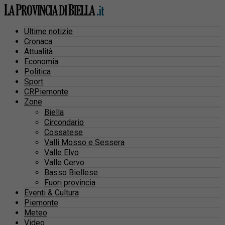
Ultime notizie
Cronaca
Attualità
Economia
Politica
Sport
CRPiemonte
Zone
Biella
Circondario
Cossatese
Valli Mosso e Sessera
Valle Elvo
Valle Cervo
Basso Biellese
Fuori provincia
Eventi & Cultura
Piemonte
Meteo
Video