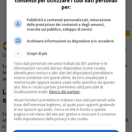
consenso per utilizzare i tuoi dati personali
per:
Share
Tweet
Pubblicità e contenuti personalizzati, misurazione
delle prestazioni dei contenuti e degli annunci,
ricerche sul pubblico, sviluppo di servizi
Archiviare informazioni su dispositivo e/o accedervi
Aggiungi La Provincia di Biella come
Fonte preferita su
Scopri di più
Google
I tuoi dati personali verranno trattati da 431 partner e le
La giornata si apre con il sole, ma in serata spunta qualche
informazioni raccolte dal tuo dispositivo (come cookie,
nuvola. Le previsioni del meteo per oggi, giovedì 10 aprile,
identificatori univoci e altri dati del dispositivo) potrebbero
essere condivise con questi ultimi, da loro visualizzate e
su Biella e tutto il territorio della nostra provincia.
memorizzate oppure essere usate nello specifico da questo
sito. Noi e i nostri partner potremmo utilizzare dati di
La giornata si apre con il sole, ma in
localizzazione esatti.
Elenco dei partner
.
serata spunta qualche nuvola
Alcuni fornitori potrebbero trattare i tuoi dati personali sulla
base dell'interesse legittimo, al quale puoi opporti gestendo
le tue opzioni qui sotto. Cerca un link in fondo a questa
La notte si presenta con nubi sparse e temperature che si
pagina o nel menu del sito per gestire o revocare il consenso
nelle impostazioni della privacy e dei cookie.
attesteano intorno ai 8°C. La copertura nuvolosa è del 46%
e la velocità del vento varia tra 1,1 km/h e 2,4 km/h,