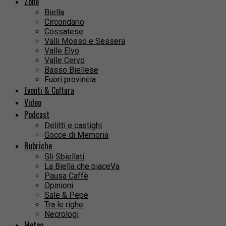
Zone
Biella
Circondario
Cossatese
Valli Mosso e Sessera
Valle Elvo
Valle Cervo
Basso Biellese
Fuori provincia
Eventi & Cultura
Video
Podcast
Delitti e castighi
Gocce di Memoria
Rubriche
Gli Sbiellati
La Biella che piaceVa
Pausa Caffè
Opinioni
Sale & Pepe
Tra le righe
Necrologi
Meteo