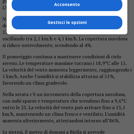
proveniente principalmente da direzioni meridionali.
Acconsento
L’umidità si mantiene alta, attorno al 90%.
Nella mattina, il cielo si prevede sereno, con un aumento
Gestisci le opzioni
delle temperature che raggiungono i 12°C entro le 8 e i
17°C intorno a 12. La velocità del vento è moderata,
oscillando tra 2,1 km/h e 4,1 km/h. La copertura nuvolosa
si riduce notevolmente, scendendo al 4%.
Il pomeriggio continua a mantenere condizioni di cielo
sereno. Le temperature massime toccano i 18,9°C alle 15.
La velocità del vento aumenta leggermente, raggiungendo i
5 km/h. Anche l’umidità si stabilizza attorno al 51%,
favorendo un clima gradevole.
Nella serata c’è un incremento della copertura nuvolosa,
con nubi sparse e temperature che scendono fino a 9,6°C
entro le 23. La velocità del vento può arrivare fino a 13,1
km/h, mantenendo un clima fresco e ventilato. L’umidità
aumenta ulteriormente, attestandosi intorno all’86%.
In sintesi, il meteo di domani a Biella si prevede