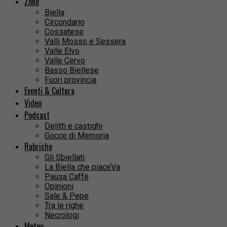
Zone
Biella
Circondario
Cossatese
Valli Mosso e Sessera
Valle Elvo
Valle Cervo
Basso Biellese
Fuori provincia
Eventi & Cultura
Video
Podcast
Delitti e castighi
Gocce di Memoria
Rubriche
Gli Sbiellati
La Biella che piaceVa
Pausa Caffè
Opinioni
Sale & Pepe
Tra le righe
Necrologi
Meteo