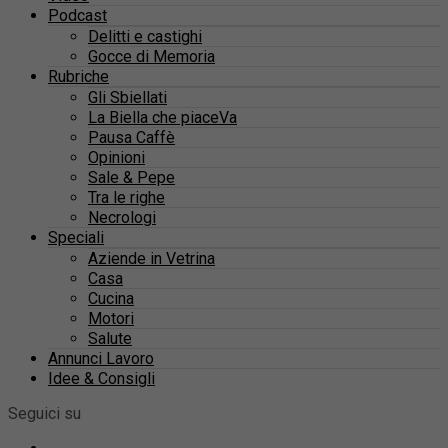
Podcast
Delitti e castighi
Gocce di Memoria
Rubriche
Gli Sbiellati
La Biella che piaceVa
Pausa Caffè
Opinioni
Sale & Pepe
Tra le righe
Necrologi
Speciali
Aziende in Vetrina
Casa
Cucina
Motori
Salute
Annunci Lavoro
Idee & Consigli
Seguici su