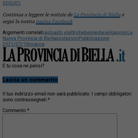
SEGUICI
Continua a leggere le notizie de
La Provincia di Biella
e
segui la nostra
pagina Facebook
Argomenti correlati:
auto
auto elettriche
benne
diesel
gasolio
La
Nuova Provincia di Biella
postazioni
Pubblicazione
2021/07/10
ricarica
E tu cosa ne pensi?
Lascia un commento
Il tuo indirizzo email non sarà pubblicato.
I campi obbligatori
sono contrassegnati
*
Commento
*