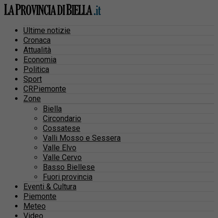
Ultime notizie
Cronaca
Attualità
Economia
Politica
Sport
CRPiemonte
Zone
Biella
Circondario
Cossatese
Valli Mosso e Sessera
Valle Elvo
Valle Cervo
Basso Biellese
Fuori provincia
Eventi & Cultura
Piemonte
Meteo
Video