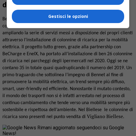
di ricarica per auto elettriche
Gestisci le opzioni
Bennet, azienda leader nel settore degli ipermercati e dei centri
commerciali, arricchisce la sua strategia di sostenibilità
ampliando la serie di servizi messi a disposizione dei propri clienti
attraverso l’installazione di colonnine di ricarica per la mobilità
elettrica.
Il progetto tutto green, grazie alla partnership con
BeCharge e EnelX, ha portato all’installazione di ben 26 colonnine
di ricarica nei parcheggi degli ipermercati nel 2020. Oggi se ne
contano 35 in totale quasi quadruplicando il numero del 2019.
Un
primo traguardo che sottolinea l’impegno di Bennet al fine di
promuovere la mobilità elettrica, un trend sempre più diffuso,
smart, user-friendly ed efficiente. Nonostante il mutato contesto,
il mondo dei trasporti non si è infatti arrestato nel processo di
continuo cambiamento che tende verso una mobilità sempre più
sostenibile e rispettosa dell’ambiente. Nel Biellese
le colonnine di
Vigliano Biellese.
ricarica sono presenti nel punto vendita di
Rimani aggiornato seguendoci su Google
News!