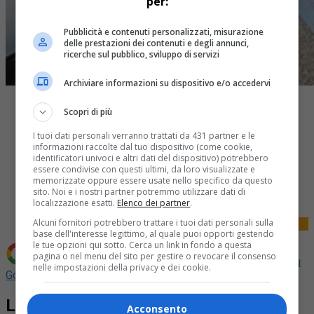
per:
Pubblicità e contenuti personalizzati, misurazione
delle prestazioni dei contenuti e degli annunci,
ricerche sul pubblico, sviluppo di servizi
Archiviare informazioni su dispositivo e/o accedervi
Scopri di più
I tuoi dati personali verranno trattati da 431 partner e le
informazioni raccolte dal tuo dispositivo (come cookie,
identificatori univoci e altri dati del dispositivo) potrebbero
essere condivise con questi ultimi, da loro visualizzate e
Share
memorizzate oppure essere usate nello specifico da questo
Tweet
sito. Noi e i nostri partner potremmo utilizzare dati di
localizzazione esatti.
Elenco dei partner
.
Alcuni fornitori potrebbero trattare i tuoi dati personali sulla
base dell'interesse legittimo, al quale puoi opporti gestendo
le tue opzioni qui sotto. Cerca un link in fondo a questa
pagina o nel menu del sito per gestire o revocare il consenso
Aggiungi La Provincia di Biella come
Fonte preferita su
nelle impostazioni della privacy e dei cookie.
Google
La Bennet amplia la rete di postazioni
Acconsento