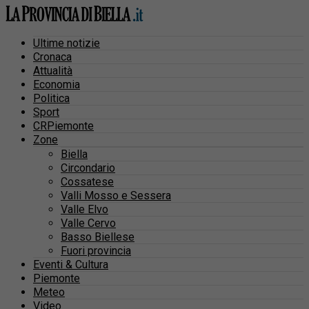
Ultime notizie
Cronaca
Attualità
Economia
Politica
Sport
CRPiemonte
Zone
Biella
Circondario
Cossatese
Valli Mosso e Sessera
Valle Elvo
Valle Cervo
Basso Biellese
Fuori provincia
Eventi & Cultura
Piemonte
Meteo
Video