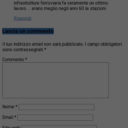
infrastrutture ferroviaria fa veramente un ottimo
lavoro….. erano meglio negli anni 60 le stazioni
Rispondi
Lascia un commento
Il tuo indirizzo email non sarà pubblicato.
I campi obbligatori
sono contrassegnati
*
Commento
*
Nome
*
Email
*
Sito web