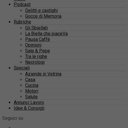
Podcast
Delitti e castighi
Gocce di Memoria
Rubriche
Gli Sbiellati
La Biella che piaceVa
Pausa Caffè
Opinioni
Sale & Pepe
Tra le righe
Necrologi
Speciali
Aziende in Vetrina
Casa
Cucina
Motori
Salute
Annunci Lavoro
Idee & Consigli
Seguici su