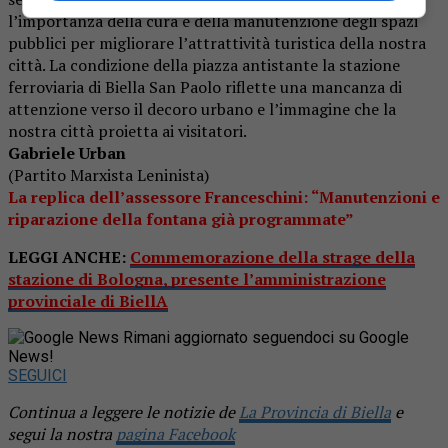
l’importanza della cura e della manutenzione degli spazi
pubblici per migliorare l’attrattività turistica della nostra
città. La condizione della piazza antistante la stazione
ferroviaria di Biella San Paolo riflette una mancanza di
attenzione verso il decoro urbano e l’immagine che la
nostra città proietta ai visitatori.
Gabriele Urban
(Partito Marxista Leninista)
La replica dell’assessore Franceschini: “Manutenzioni e
riparazione della fontana già programmate”
LEGGI ANCHE:
Commemorazione della strage della
stazione di Bologna, presente l’amministrazione
provinciale di BiellA
Rimani aggiornato seguendoci su Google
News!
SEGUICI
Continua a leggere le notizie de
La Provincia di Biella
e
segui la nostra
pagina Facebook