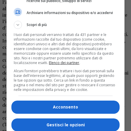
ricerche sul pubblico, sviluppo di servizi
l’altro, conferendo un aspetto di incuria e trascuratezza
all’intera area. Avvicinandosi alla fontana, si vede
Archiviare informazioni su dispositivo e/o accedervi
immediatamente uno strato di melma marrone che ricopre
l’intera superficie del fondo della vasca. I quattro getti
Scopri di più
d’acqua, posti agli angoli della vasca, che dovrebbero
contribuire a rendere la fontana più attraente, sono guasti.
I tuoi dati personali verranno trattati da 431 partner e le
informazioni raccolte dal tuo dispositivo (come cookie,
Inoltre ciuffi d’erba sbucano anche dalle grate della vasca,
identificatori univoci e altri dati del dispositivo) potrebbero
completando un quadro pietoso di una fontana che
essere condivise con questi ultimi, da loro visualizzate e
meriterebbe invece di essere valorizzata e mantenuta con
memorizzate oppure essere usate nello specifico da questo
sito. Noi e i nostri partner potremmo utilizzare dati di
cura.
localizzazione esatti.
Elenco dei partner
.
Come se questo non bastasse, la targa commemorativa
Alcuni fornitori potrebbero trattare i tuoi dati personali sulla
dedicata alla Resistenza partigiana biellese, posta nei pressi
base dell'interesse legittimo, al quale puoi opporti gestendo
della fontana, che rappresenta un importante simbolo
le tue opzioni qui sotto. Cerca un link in fondo a questa
storico per la nostra comunità, è quasi completamente
pagina o nel menu del sito per gestire o revocare il consenso
nelle impostazioni della privacy e dei cookie.
ricoperta da un cespuglio che ne impedisce la lettura.
Questo stato di degrado non solo sminuisce l’importanza
del luogo, ma manca di rispetto alla Resistenza partigiana
Acconsento
antifascista che la targa rappresenta. L’amministrazione
comunale, rappresentata dagli assessori Sara Gentile
(Turismo) e Cristiano Franceschini (Arredo Urbano),
Gestisci le opzioni
sembra ignorare la situazione o non comprendere