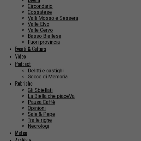
Biella
Circondario
Cossatese
Valli Mosso e Sessera
Valle Elvo
Valle Cervo
Basso Biellese
Fuori provincia
Eventi & Cultura
Video
Podcast
Delitti e castighi
Gocce di Memoria
Rubriche
Gli Sbiellati
La Biella che piaceVa
Pausa Caffè
Opinioni
Sale & Pepe
Tra le righe
Necrologi
Meteo
Archivio