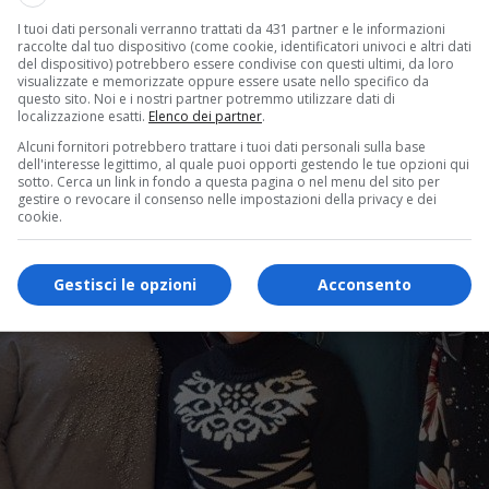
I tuoi dati personali verranno trattati da 431 partner e le informazioni
raccolte dal tuo dispositivo (come cookie, identificatori univoci e altri dati
del dispositivo) potrebbero essere condivise con questi ultimi, da loro
visualizzate e memorizzate oppure essere usate nello specifico da
questo sito. Noi e i nostri partner potremmo utilizzare dati di
localizzazione esatti.
Elenco dei partner
.
Alcuni fornitori potrebbero trattare i tuoi dati personali sulla base
dell'interesse legittimo, al quale puoi opporti gestendo le tue opzioni qui
sotto. Cerca un link in fondo a questa pagina o nel menu del sito per
gestire o revocare il consenso nelle impostazioni della privacy e dei
cookie.
Gestisci le opzioni
Acconsento