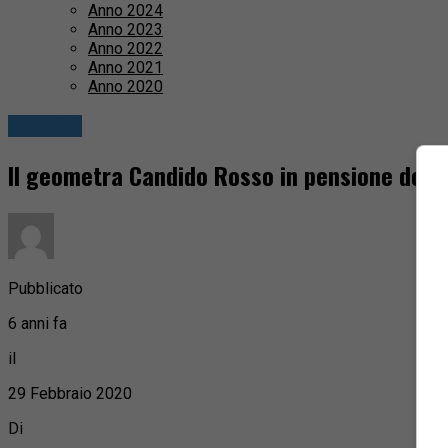
Anno 2024
Anno 2023
Anno 2022
Anno 2021
Anno 2020
Attualità
Il geometra Candido Rosso in pensione dopo
Pubblicato
6 anni fa
il
29 Febbraio 2020
Di