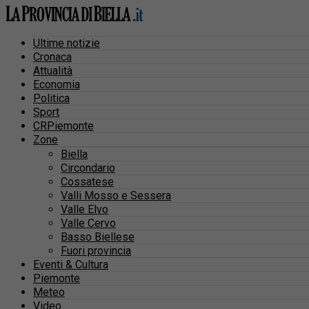
Ultime notizie
Cronaca
Attualità
Economia
Politica
Sport
CRPiemonte
Zone
Biella
Circondario
Cossatese
Valli Mosso e Sessera
Valle Elvo
Valle Cervo
Basso Biellese
Fuori provincia
Eventi & Cultura
Piemonte
Meteo
Video