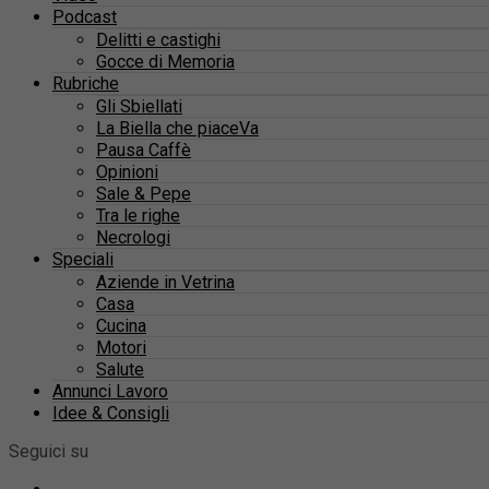
Podcast
Delitti e castighi
Gocce di Memoria
Rubriche
Gli Sbiellati
La Biella che piaceVa
Pausa Caffè
Opinioni
Sale & Pepe
Tra le righe
Necrologi
Speciali
Aziende in Vetrina
Casa
Cucina
Motori
Salute
Annunci Lavoro
Idee & Consigli
Seguici su