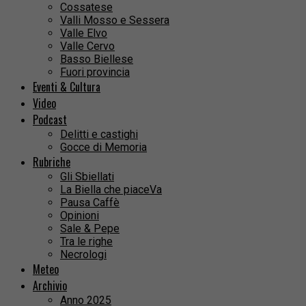
Cossatese
Valli Mosso e Sessera
Valle Elvo
Valle Cervo
Basso Biellese
Fuori provincia
Eventi & Cultura
Video
Podcast
Delitti e castighi
Gocce di Memoria
Rubriche
Gli Sbiellati
La Biella che piaceVa
Pausa Caffè
Opinioni
Sale & Pepe
Tra le righe
Necrologi
Meteo
Archivio
Anno 2025