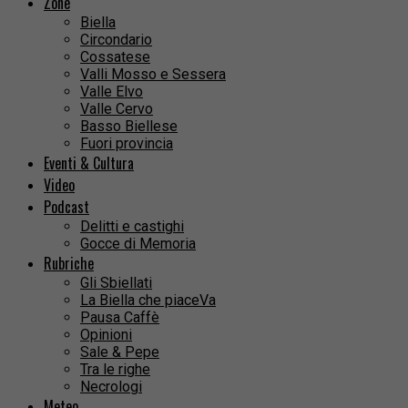
Zone
Biella
Circondario
Cossatese
Valli Mosso e Sessera
Valle Elvo
Valle Cervo
Basso Biellese
Fuori provincia
Eventi & Cultura
Video
Podcast
Delitti e castighi
Gocce di Memoria
Rubriche
Gli Sbiellati
La Biella che piaceVa
Pausa Caffè
Opinioni
Sale & Pepe
Tra le righe
Necrologi
Meteo