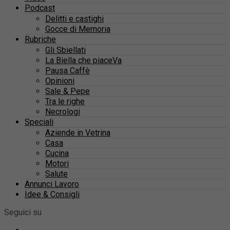
Podcast
Delitti e castighi
Gocce di Memoria
Rubriche
Gli Sbiellati
La Biella che piaceVa
Pausa Caffè
Opinioni
Sale & Pepe
Tra le righe
Necrologi
Speciali
Aziende in Vetrina
Casa
Cucina
Motori
Salute
Annunci Lavoro
Idee & Consigli
Seguici su