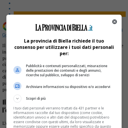
Aggiungi La Provincia di Biella come
Fonte preferita su
Google
La provincia di Biella richiede il tuo
Il comune ricorda agli automobilisti l’obbligo delle gomme
consenso per utilizzare i tuoi dati personali
invernali. Da domenica 15 novembre, come ogni anno, è
per:
partito l’obbligo, in numerose strade della città, di
circolare con pneumatici invernali o avere a bordo le
Pubblicità e contenuti personalizzati, misurazione
catene, pronte per l’utilizzo in caso di necessità. La
delle prestazioni dei contenuti e degli annunci,
ricerche sul pubblico, sviluppo di servizi
disposizione varrà per tutto il periodo invernale, in
particolare fino al 15 aprile 2024, nei mesi in cui è più
Archiviare informazioni su dispositivo e/o accedervi
probabile il rischio di nevicate o gelate notturne.
Scopri di più
Il comune ricorda agli automobilisti
I tuoi dati personali verranno trattati da 431 partner e le
l’obbligo delle gomme invernali
informazioni raccolte dal tuo dispositivo (come cookie,
identificatori univoci e altri dati del dispositivo) potrebbero
essere condivise con questi ultimi, da loro visualizzate e
L’ordinanza della polizia municipale elenca le strade di
memorizzate oppure essere usate nello specifico da questo