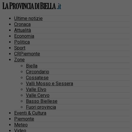
Ultime notizie
Cronaca
Attualità
Economia
Politica
Sport
CRPiemonte
Zone
Biella
Circondario
Cossatese
Valli Mosso e Sessera
Valle Elvo
Valle Cervo
Basso Biellese
Fuori provincia
Eventi & Cultura
Piemonte
Meteo
Video