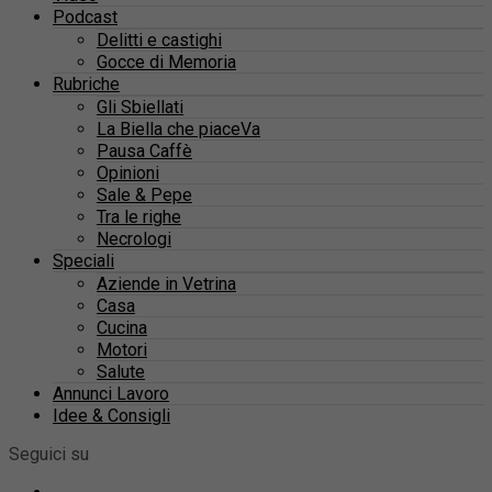
Podcast
Delitti e castighi
Gocce di Memoria
Rubriche
Gli Sbiellati
La Biella che piaceVa
Pausa Caffè
Opinioni
Sale & Pepe
Tra le righe
Necrologi
Speciali
Aziende in Vetrina
Casa
Cucina
Motori
Salute
Annunci Lavoro
Idee & Consigli
Seguici su