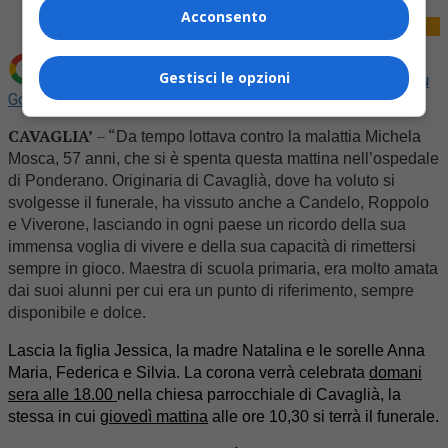
Acconsento
Gestisci le opzioni
Aggiungi La Provincia di Biella come
Fonte preferita su
Google
CAVAGLIA’
– “
Da tempo lottava contro la malattia Michela
Mosca, 57 anni, che si è spenta questa mattina nell’ospedale
di Ponderano. Originaria di Cavaglià, dove ha voluto si
svolgesse il funerale, ha vissuto anche a Candelo, Roppolo
e Viverone, lasciando in ogni paese un ricordo della sua
immensa voglia di vivere e della sua capacità di rimettersi
sempre in gioco. Maestra di scuola primaria, era molto amata
dai suoi alunni per cui era un punto di riferimento, sempre
disponibile e dolce.
Lascia la figlia Jessica, la madre Natalina e le sorelle Anna
Maria, Federica e Silvia. La corona verrà celebrata
domani
sera alle 18.
00
nella chiesa parrocchiale di Cavaglià, la
stessa in cui
giovedì mattina
alle ore 10,30 si terrà il funerale.