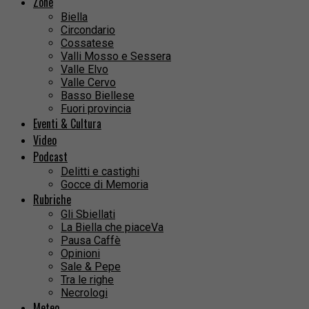
Zone
Biella
Circondario
Cossatese
Valli Mosso e Sessera
Valle Elvo
Valle Cervo
Basso Biellese
Fuori provincia
Eventi & Cultura
Video
Podcast
Delitti e castighi
Gocce di Memoria
Rubriche
Gli Sbiellati
La Biella che piaceVa
Pausa Caffè
Opinioni
Sale & Pepe
Tra le righe
Necrologi
Meteo