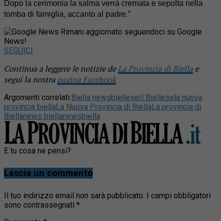
Dopo la cerimonia la salma verrà cremata e sepolta nella
tomba di famiglia, accanto al padre.”
Rimani aggiornato seguendoci su Google
News!
SEGUICI
Continua a leggere le notizie de
La Provincia di Biella
e
segui la nostra
pagina Facebook
Argomenti correlati:
Biella news
biellese
Il Biellese
la nuova
provincia biella
La Nuova Provincia di Biella
La provincia di
Biella
news biella
newsbiella
E tu cosa ne pensi?
Lascia un commento
Il tuo indirizzo email non sarà pubblicato.
I campi obbligatori
sono contrassegnati
*