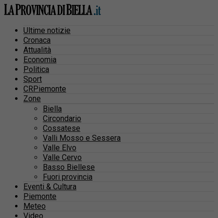
Ultime notizie
Cronaca
Attualità
Economia
Politica
Sport
CRPiemonte
Zone
Biella
Circondario
Cossatese
Valli Mosso e Sessera
Valle Elvo
Valle Cervo
Basso Biellese
Fuori provincia
Eventi & Cultura
Piemonte
Meteo
Video