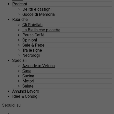
Podcast
Delitti e castighi
Gocce di Memoria
Rubriche
Gli Sbiellati
La Biella che piaceVa
Pausa Caffè
Opinioni
Sale & Pepe
Tra le righe
Necrologi
Speciali
Aziende in Vetrina
Casa
Cucina
Motori
Salute
Annunci Lavoro
Idee & Consigli
Seguici su