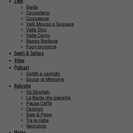
Zone
Biella
Circondario
Cossatese
Valli Mosso e Sessera
Valle Elvo
Valle Cervo
Basso Biellese
Fuori provincia
Eventi & Cultura
Video
Podcast
Delitti e castighi
Gocce di Memoria
Rubriche
Gli Sbiellati
La Biella che piaceVa
Pausa Caffè
Opinioni
Sale & Pepe
Tra le righe
Necrologi
Meteo