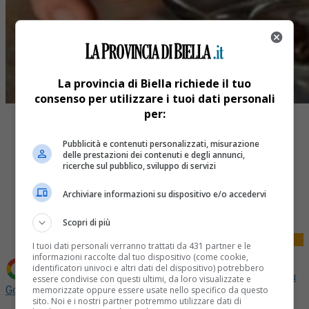
La provincia di Biella richiede il tuo
consenso per utilizzare i tuoi dati personali
per:
Pubblicità e contenuti personalizzati, misurazione
delle prestazioni dei contenuti e degli annunci,
ricerche sul pubblico, sviluppo di servizi
Share
Archiviare informazioni su dispositivo e/o accedervi
Tweet
Scopri di più
I tuoi dati personali verranno trattati da 431 partner e le
informazioni raccolte dal tuo dispositivo (come cookie,
identificatori univoci e altri dati del dispositivo) potrebbero
Aggiungi La Provincia di Biella come
Fonte preferita su
essere condivise con questi ultimi, da loro visualizzate e
Google
memorizzate oppure essere usate nello specifico da questo
sito. Noi e i nostri partner potremmo utilizzare dati di