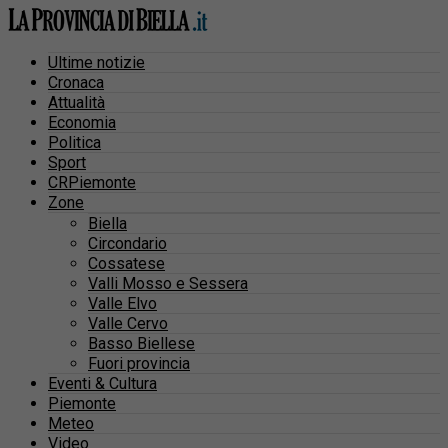
Ultime notizie
Cronaca
Attualità
Economia
Politica
Sport
CRPiemonte
Zone
Biella
Circondario
Cossatese
Valli Mosso e Sessera
Valle Elvo
Valle Cervo
Basso Biellese
Fuori provincia
Eventi & Cultura
Piemonte
Meteo
Video