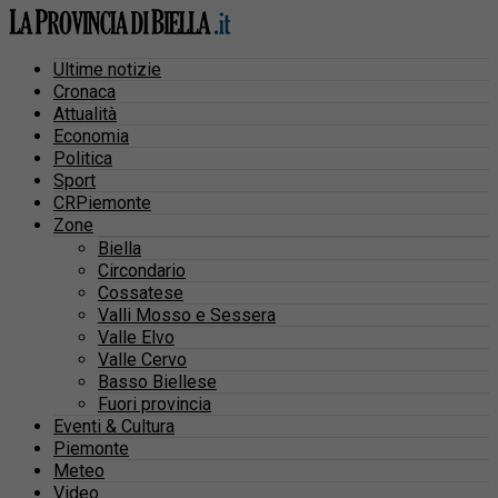
Ultime notizie
Cronaca
Attualità
Economia
Politica
Sport
CRPiemonte
Zone
Biella
Circondario
Cossatese
Valli Mosso e Sessera
Valle Elvo
Valle Cervo
Basso Biellese
Fuori provincia
Eventi & Cultura
Piemonte
Meteo
Video