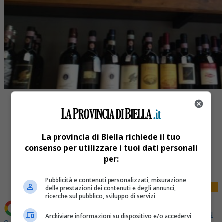
La provincia di Biella richiede il tuo
consenso per utilizzare i tuoi dati personali
Share
per:
Tweet
Pubblicità e contenuti personalizzati, misurazione
delle prestazioni dei contenuti e degli annunci,
ricerche sul pubblico, sviluppo di servizi
Aggiungi La Provincia di Biella come
Fonte preferita su
Archiviare informazioni su dispositivo e/o accedervi