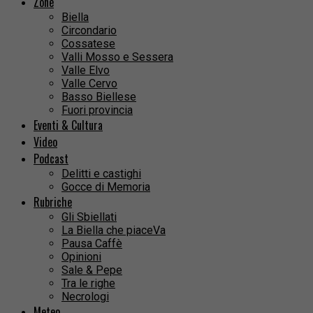
Zone
Biella
Circondario
Cossatese
Valli Mosso e Sessera
Valle Elvo
Valle Cervo
Basso Biellese
Fuori provincia
Eventi & Cultura
Video
Podcast
Delitti e castighi
Gocce di Memoria
Rubriche
Gli Sbiellati
La Biella che piaceVa
Pausa Caffè
Opinioni
Sale & Pepe
Tra le righe
Necrologi
Meteo