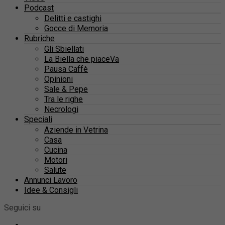
Podcast
Delitti e castighi
Gocce di Memoria
Rubriche
Gli Sbiellati
La Biella che piaceVa
Pausa Caffè
Opinioni
Sale & Pepe
Tra le righe
Necrologi
Speciali
Aziende in Vetrina
Casa
Cucina
Motori
Salute
Annunci Lavoro
Idee & Consigli
Seguici su