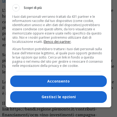
Google
Scopri di più
L’assessorato all’Agricoltura e cibo della Regione Piemonte
ha pubblicato il bando OCM Vino investimenti per la
I tuoi dati personali verranno trattati da 431 partner e le
informazioni raccolte dal tuo dispositivo (come cookie,
campagna 2023/2024 a sostegno delle aziende vitivinicole
identificatori univoci e altri dati del dispositivo) potrebbero
piemontesi per la realizzazione di punti vendita adibiti
essere condivise con questi ultimi, da loro visualizzate e
prevalentemente alla commercializzazione dei prodotti
memorizzate oppure essere usate nello specifico da questo
sito. Noi e i nostri partner potremmo utilizzare dati di
vitivinicoli, localizzati all’interno o all’esterno delle
localizzazione esatti.
Elenco dei partner
.
aziende.
Alcuni fornitori potrebbero trattare i tuoi dati personali sulla
base dell'interesse legittimo, al quale puoi opporti gestendo
Sono compresi l’acquisto di attrezzature informatiche e
le tue opzioni qui sotto. Cerca un link in fondo a questa
piattaforme per i punti vendita aziendali, investimenti per
pagina o nel menu del sito per gestire o revocare il consenso
l’esposizione e la vendita dei prodotti vitivinicoli, comprese
nelle impostazioni della privacy e dei cookie.
le sale di degustazione.
Acconsento
La dotazione finanziaria complessiva è di 3 milioni di euro e
il termine ultimo per presentare le domande di contributo
è il 31 luglio 2023.
Gestisci le opzioni
Il bando è pubblicato sul sito della Regione Piemonte al
link https://bandi.regione.piemonte.it/contributi-
finanziamenti/ocm-vino-investimenti-campagna-