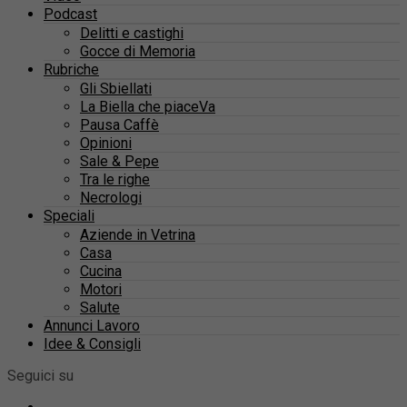
Podcast
Delitti e castighi
Gocce di Memoria
Rubriche
Gli Sbiellati
La Biella che piaceVa
Pausa Caffè
Opinioni
Sale & Pepe
Tra le righe
Necrologi
Speciali
Aziende in Vetrina
Casa
Cucina
Motori
Salute
Annunci Lavoro
Idee & Consigli
Seguici su