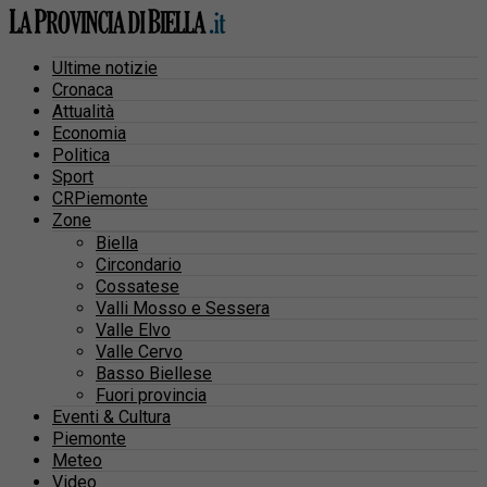
Ultime notizie
Cronaca
Attualità
Economia
Politica
Sport
CRPiemonte
Zone
Biella
Circondario
Cossatese
Valli Mosso e Sessera
Valle Elvo
Valle Cervo
Basso Biellese
Fuori provincia
Eventi & Cultura
Piemonte
Meteo
Video