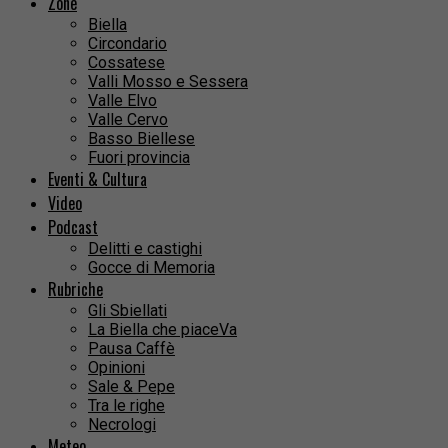
Zone
Biella
Circondario
Cossatese
Valli Mosso e Sessera
Valle Elvo
Valle Cervo
Basso Biellese
Fuori provincia
Eventi & Cultura
Video
Podcast
Delitti e castighi
Gocce di Memoria
Rubriche
Gli Sbiellati
La Biella che piaceVa
Pausa Caffè
Opinioni
Sale & Pepe
Tra le righe
Necrologi
Meteo