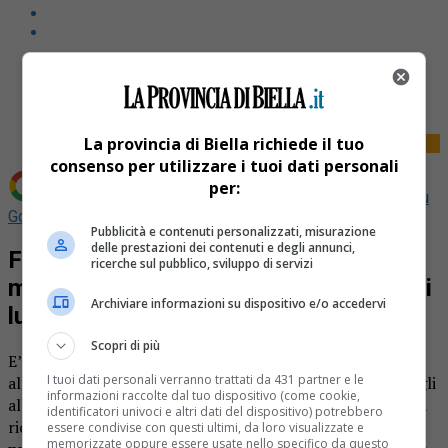
Share
Tweet
La provincia di Biella richiede il tuo
consenso per utilizzare i tuoi dati personali
per:
Aggiungi La Provincia di Biella come
Fonte preferita su
Google
Pubblicità e contenuti personalizzati, misurazione
delle prestazioni dei contenuti e degli annunci,
Finanziamenti agli allevatori di
ricerche sul pubblico, sviluppo di servizi
montagna per difendere il bestiame dai
Archiviare informazioni su dispositivo e/o accedervi
lupi
Scopri di più
E’ aperto il bando 2021 predisposto dall’Assessorato
I tuoi dati personali verranno trattati da 431 partner e le
all’Agricoltura e Cibo della Regione Piemonte a favore degli
informazioni raccolte dal tuo dispositivo (come cookie,
allevatori piemontesi di ovini, caprini, bovini, equini per la
identificatori univoci e altri dati del dispositivo) potrebbero
richiesta di contributi per l’attuazione di
sistemi di
essere condivise con questi ultimi, da loro visualizzate e
memorizzate oppure essere usate nello specifico da questo