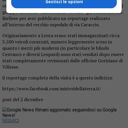
Gestisci le opzioni
ottenuto il permesso per la visita ci sono i componenti del
gruppo facebook “Misteri della Terra.it” già conosciuti nel
Biellese per aver pubblicato un reportage realizzato
all’interno del vecchio ospedale di via Caraccio.
Originariamente a Lenta erano stati immagazzinati circa
3.500 veicoli corazzati, numero leggermente sceso in
quanto i mezzi più moderni (in particolare le blindo
Centauro e diversi Leopard) sono stati venduti dopo essere
stati completamente revisionati dalle officine Goriziane di
Villesse.
il reportage completo della visita è a questo indirizzo
https://www.facebook.com/misteridellaterra.it/
post del 2 dicembre
Rimani aggiornato seguendoci su Google
News!
SEGUICI