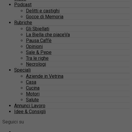
Podcast
Delitti e castighi
Gocce di Memoria
Rubriche
Gli Sbiellati
La Biella che piaceVa
Pausa Caffè
Opinioni
Sale & Pepe
Tra le righe
Necrologi
Speciali
Aziende in Vetrina
Casa
Cucina
Motori
Salute
Annunci Lavoro
Idee & Consigli
Seguici su