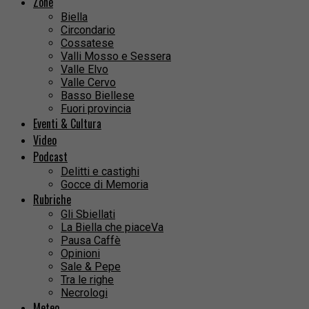
Zone
Biella
Circondario
Cossatese
Valli Mosso e Sessera
Valle Elvo
Valle Cervo
Basso Biellese
Fuori provincia
Eventi & Cultura
Video
Podcast
Delitti e castighi
Gocce di Memoria
Rubriche
Gli Sbiellati
La Biella che piaceVa
Pausa Caffè
Opinioni
Sale & Pepe
Tra le righe
Necrologi
Meteo