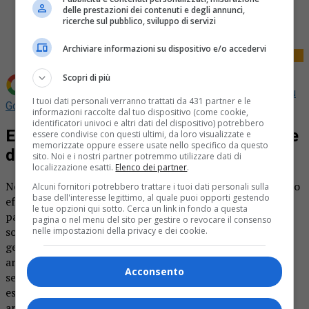
Share
delle prestazioni dei contenuti e degli annunci,
Tweet
ricerche sul pubblico, sviluppo di servizi
Archiviare informazioni su dispositivo e/o accedervi
Scopri di più
Aggiungi La Provincia di Biella come
Fonte preferita su
I tuoi dati personali verranno trattati da 431 partner e le
Google
informazioni raccolte dal tuo dispositivo (come cookie,
identificatori univoci e altri dati del dispositivo) potrebbero
Esercito Italiano visita al parco militare
essere condivise con questi ultimi, da loro visualizzate e
memorizzate oppure essere usate nello specifico da questo
di Lenta il “cimitero dei carri armati”
sito. Noi e i nostri partner potremmo utilizzare dati di
localizzazione esatti.
Elenco dei partner
.
Nei giorni scorsi i componenti di alcune associazioni hanno
Alcuni fornitori potrebbero trattare i tuoi dati personali sulla
base dell'interesse legittimo, al quale puoi opporti gestendo
effettuato una visita, ovviamente autorizzata, presso il
le tue opzioni qui sotto. Cerca un link in fondo a questa
parco militare di Lenta dove nel corso degli anni passati
pagina o nel menu del sito per gestire o revocare il consenso
sono stati radunati i veicoli corazzati di vecchia
nelle impostazioni della privacy e dei cookie.
generazione appartenenti all’Esercito Italiano (carri
armati Leopard 1 A2, veicoli corazzati M 113 e derivati,
Acconsento
semoventi d’artiglieria M 109, carri recupero, ecc. ecc) ed
esemplari più anziani di mezzi ancora in servizio (carri
armati Ariete, blindo Centauro). Tra coloro che hanno