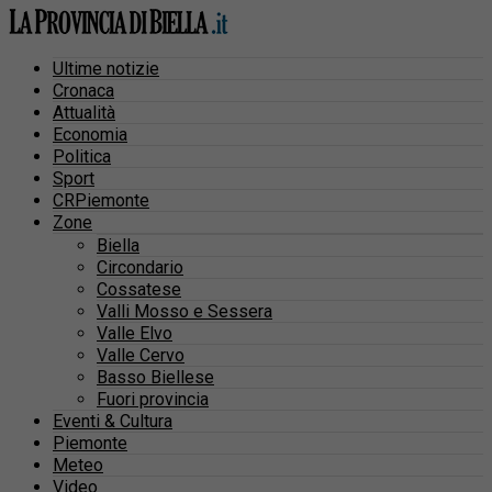
Ultime notizie
Cronaca
Attualità
Economia
Politica
Sport
CRPiemonte
Zone
Biella
Circondario
Cossatese
Valli Mosso e Sessera
Valle Elvo
Valle Cervo
Basso Biellese
Fuori provincia
Eventi & Cultura
Piemonte
Meteo
Video