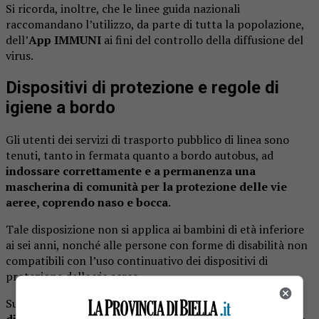
Si ricorda, inoltre, che le linee guida nazionali
raccomandano l’utilizzo, da parte di tutta la popolazione,
dell’
App IMMUNI
ai fini del controllo della diffusione del
virus.
Dispositivi di protezione e regole di
igiene a bordo
Gli utenti dei servizi di trasporto pubblico di linea sono
tenuti, tanto in fermata quanto a bordo autobus, ad
indossare correttamente e a permanenza una
mascherina di comunità per la protezione delle vie
aeree, coprendo naso e bocca
.
Tale disposizione non si applica ai bambini di età inferiore
ai sei anni, nonché alle persone con forme di disabilità non
compatibili con l’uso continuativo dei dispositivi di
protezione delle vie aeree.
Sugli autobus verranno installati
dispenser di soluzione
disinfettante delle mani a disposizione dell’utenza
; se