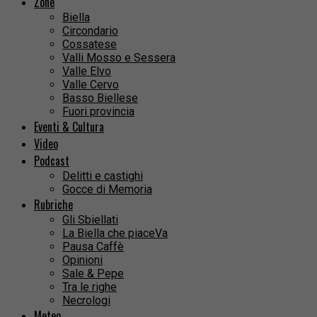
Zone
Biella
Circondario
Cossatese
Valli Mosso e Sessera
Valle Elvo
Valle Cervo
Basso Biellese
Fuori provincia
Eventi & Cultura
Video
Podcast
Delitti e castighi
Gocce di Memoria
Rubriche
Gli Sbiellati
La Biella che piaceVa
Pausa Caffè
Opinioni
Sale & Pepe
Tra le righe
Necrologi
Meteo