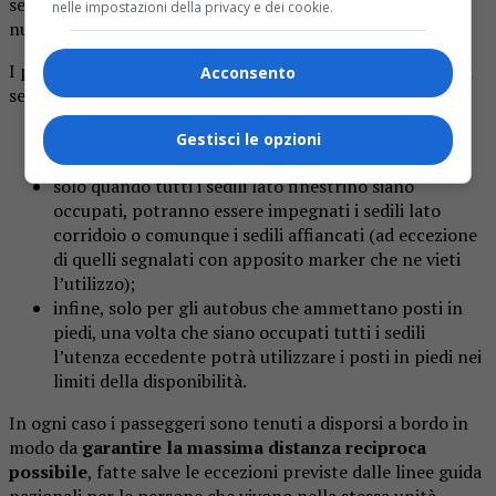
sedere, con ulteriore possibilità di ammettere un limitato
nelle impostazioni della privacy e dei cookie.
numero di passeggeri in piedi.
I passeggeri a bordo dovranno occupare i posti disponibili
Acconsento
secondo il seguente ordine:
prima dovranno essere occupati i sedili lato
Gestisci le opzioni
finestrino;
solo quando tutti i sedili lato finestrino siano
occupati, potranno essere impegnati i sedili lato
corridoio o comunque i sedili affiancati (ad eccezione
di quelli segnalati con apposito marker che ne vieti
l’utilizzo);
infine, solo per gli autobus che ammettano posti in
piedi, una volta che siano occupati tutti i sedili
l’utenza eccedente potrà utilizzare i posti in piedi nei
limiti della disponibilità.
In ogni caso i passeggeri sono tenuti a disporsi a bordo in
modo da
garantire la massima distanza reciproca
possibile
, fatte salve le eccezioni previste dalle linee guida
nazionali per le persone che vivono nella stessa unità