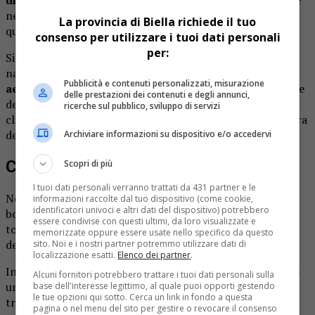
ne raccomanda il corretto utilizzo non eccedente le
La provincia di Biella richiede il tuo
quantità strettamente necessarie.
consenso per utilizzare i tuoi dati personali
per:
Si informa l’utenza riguardo al fatto che le linee guida
nazionali impongono di garantire il
massimo livello di
Pubblicità e contenuti personalizzati, misurazione
aerazione degli autobus
in servizio mediante l’esclusione
delle prestazioni dei contenuti e degli annunci,
della funzione di ricircolo dell’aria negli impianti di
ricerche sul pubblico, sviluppo di servizi
climatizzazione, l’apertura delle botole a tetto e l’apertura
dei finestrini (ove presenti).
Archiviare informazioni su dispositivo e/o accedervi
Capienza degli autobus
Scopri di più
I tuoi dati personali verranno trattati da 431 partner e le
Nei servizi di linea urbani ed extraurbani è ammesso a
informazioni raccolte dal tuo dispositivo (come cookie,
identificatori univoci e altri dati del dispositivo) potrebbero
bordo un numero di passeggeri non superiore all’80% del
essere condivise con questi ultimi, da loro visualizzate e
totale dei posti previsti dalla carta di circolazione
memorizzate oppure essere usate nello specifico da questo
dell’autobus, con riduzione prioritaria dei posti in piedi.
sito. Noi e i nostri partner potremmo utilizzare dati di
localizzazione esatti.
Elenco dei partner
.
In riferimento alla maggioranza delle tipologie di autobus
Alcuni fornitori potrebbero trattare i tuoi dati personali sulla
urbani ed extraurbani in uso presso ATAP, tale regola si
base dell'interesse legittimo, al quale puoi opporti gestendo
le tue opzioni qui sotto. Cerca un link in fondo a questa
traduce nella possibilità di utilizzo al 100% dei posti a
pagina o nel menu del sito per gestire o revocare il consenso