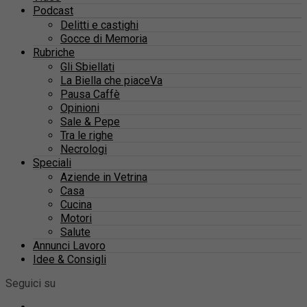
Podcast
Delitti e castighi
Gocce di Memoria
Rubriche
Gli Sbiellati
La Biella che piaceVa
Pausa Caffè
Opinioni
Sale & Pepe
Tra le righe
Necrologi
Speciali
Aziende in Vetrina
Casa
Cucina
Motori
Salute
Annunci Lavoro
Idee & Consigli
Seguici su