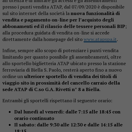
all’utenza e di limitare gli accessi e gli assembramenti
presso i punti vendita ATAP, dal 07/09/2020 è disponibile
sul sito internet della società la
nuova funzionalità di
vendita e pagamento on-line per l’acquisto degli
abbonamenti ed il rilascio delle tessere personali BIP
;
alla procedura guidata di vendita on-line si accede
direttamente dalla homepage del sito
www.atapspa.it
.
Infine, sempre allo scopo di potenziare i punti vendita
limitando per quanto possibile gli assembramenti, oltre
allo sportello biglietteria ATAP ubicato presso la stazione
ferroviaria di Biella S. Paolo, resterà aperto fino a nuovo
ordine un
ulteriore sportello di vendita dei titoli di
viaggio sito in prossimità del cancello carraio della
sede ATAP di C.so G.A. Rivetti n° 8 a Biella
.
Entrambi gli sportelli rispettano il seguente orario:
Dal lunedì al venerdì: dalle 7:15 alle 18:45 con
orario continuato
Il sabato: dalle 9:30 alle 12:30 e dalle 14:15 alle
18:15