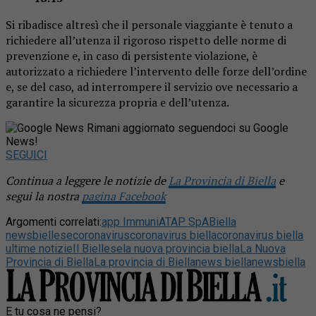
Si ribadisce altresì che il personale viaggiante è tenuto a
richiedere all’utenza il rigoroso rispetto delle norme di
prevenzione e, in caso di persistente violazione, è
autorizzato a richiedere l’intervento delle forze dell’ordine
e, se del caso, ad interrompere il servizio ove necessario a
garantire la sicurezza propria e dell’utenza.
Rimani aggiornato seguendoci su Google
News!
SEGUICI
Continua a leggere le notizie de
La Provincia di Biella
e
segui la nostra
pagina Facebook
Argomenti correlati:
app Immuni
ATAP SpA
Biella
news
biellese
coronavirus
coronavirus biella
coronavirus biella
ultime notizie
Il Biellese
la nuova provincia biella
La Nuova
Provincia di Biella
La provincia di Biella
news biella
newsbiella
E tu cosa ne pensi?