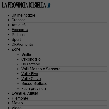
Ultime notizie
Cronaca
Attualità
Economia
Politica
Sport
CRPiemonte
Zone
Biella
Circondario
Cossatese
Valli Mosso e Sessera
Valle Elvo
Valle Cervo
Basso Biellese
Fuori provincia
Eventi & Cultura
Piemonte
Meteo
Video