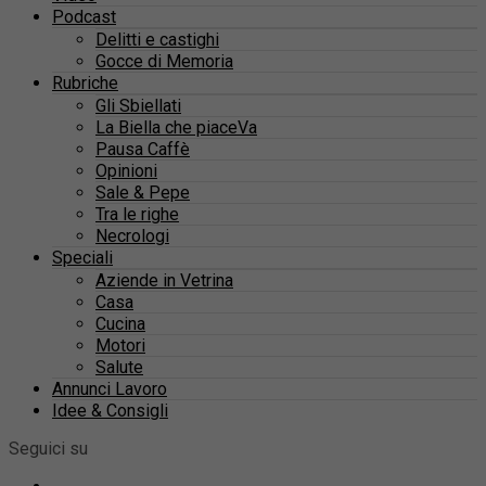
Podcast
Delitti e castighi
Gocce di Memoria
Rubriche
Gli Sbiellati
La Biella che piaceVa
Pausa Caffè
Opinioni
Sale & Pepe
Tra le righe
Necrologi
Speciali
Aziende in Vetrina
Casa
Cucina
Motori
Salute
Annunci Lavoro
Idee & Consigli
Seguici su