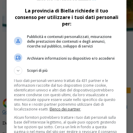
La provincia di Biella richiede il tuo
consenso per utilizzare i tuoi dati personali
per:
Pubblicità e contenuti personalizzati, misurazione
delle prestazioni dei contenuti e degli annunci,
ricerche sul pubblico, sviluppo di servizi
Archiviare informazioni su dispositivo e/o accedervi
Share
Scopri di più
Tweet
I tuoi dati personali verranno trattati da 431 partner e le
informazioni raccolte dal tuo dispositivo (come cookie,
identificatori univoci e altri dati del dispositivo) potrebbero
essere condivise con questi ultimi, da loro visualizzate e
memorizzate oppure essere usate nello specifico da questo
sito. Noi e i nostri partner potremmo utilizzare dati di
Aggiungi La Provincia di Biella come
Fonte preferita su
localizzazione esatti.
Elenco dei partner
.
Google
Alcuni fornitori potrebbero trattare i tuoi dati personali sulla
Donato in lutto per la morte di Marino Allera Longo
base dell'interesse legittimo, al quale puoi opporti gestendo
le tue opzioni qui sotto. Cerca un link in fondo a questa
pagina o nel menu del sito per gestire o revocare il consenso