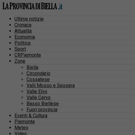
Ultime notizie
Cronaca
Attualità
Economia
Politica
Sport
CRPiemonte
Zone
Biella
Circondario
Cossatese
Valli Mosso e Sessera
Valle Elvo
Valle Cervo
Basso Biellese
Fuori provincia
Eventi & Cultura
Piemonte
Meteo
Video