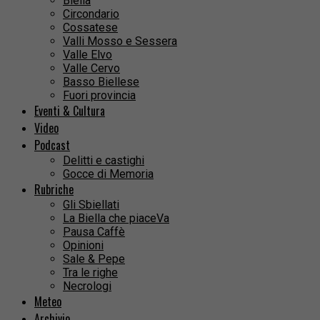
Biella
Circondario
Cossatese
Valli Mosso e Sessera
Valle Elvo
Valle Cervo
Basso Biellese
Fuori provincia
Eventi & Cultura
Video
Podcast
Delitti e castighi
Gocce di Memoria
Rubriche
Gli Sbiellati
La Biella che piaceVa
Pausa Caffè
Opinioni
Sale & Pepe
Tra le righe
Necrologi
Meteo
Archivio