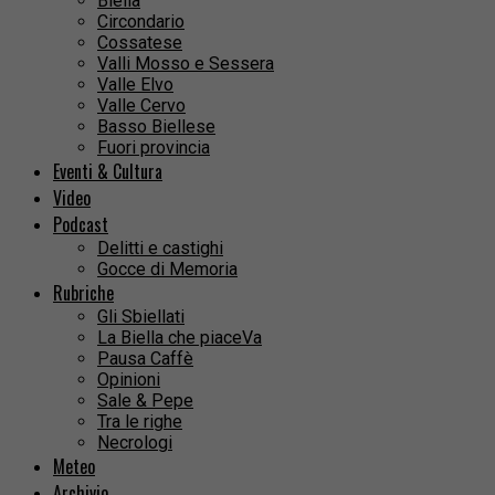
Biella
Circondario
Cossatese
Valli Mosso e Sessera
Valle Elvo
Valle Cervo
Basso Biellese
Fuori provincia
Eventi & Cultura
Video
Podcast
Delitti e castighi
Gocce di Memoria
Rubriche
Gli Sbiellati
La Biella che piaceVa
Pausa Caffè
Opinioni
Sale & Pepe
Tra le righe
Necrologi
Meteo
Archivio