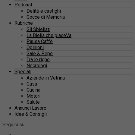
Podcast
Delitti e castighi
Gocce di Memoria
Rubriche
Gli Sbiellati
La Biella che piaceVa
Pausa Caffè
Opinioni
Sale & Pepe
Tra le righe
Necrologi
Speciali
Aziende in Vetrina
Casa
Cucina
Motori
Salute
Annunci Lavoro
Idee & Consigli
Seguici su