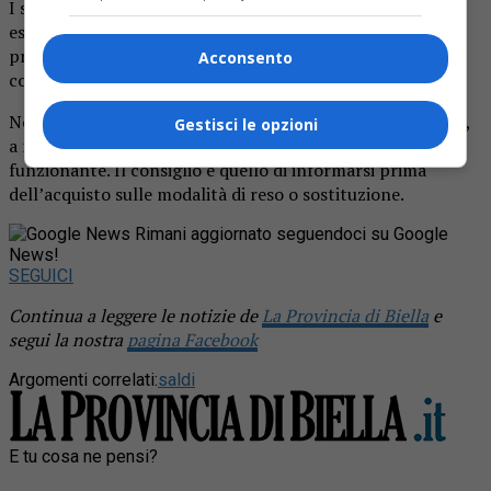
I saldi di fine stagione si ripetono due volte l’anno e gli
esercenti sono obbligati ad esporre in modo chiaro sia il
prezzo della merce prima dei saldi sia quello scontato (o
Acconsento
comunque la percentuale di ribasso applicata).
Non è obbligatorio il cambio o il rimborso dopo l’acquisto,
Gestisci le opzioni
a meno che non si tratta di prodotti difettati o non
funzionante. Il consiglio è quello di informarsi prima
dell’acquisto sulle modalità di reso o sostituzione.
Rimani aggiornato seguendoci su Google
News!
SEGUICI
Continua a leggere le notizie de
La Provincia di Biella
e
segui la nostra
pagina Facebook
Argomenti correlati:
saldi
E tu cosa ne pensi?