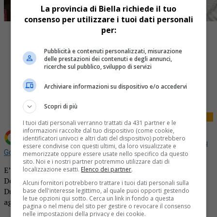
La provincia di Biella richiede il tuo
consenso per utilizzare i tuoi dati personali
per:
Pubblicità e contenuti personalizzati, misurazione
delle prestazioni dei contenuti e degli annunci,
ricerche sul pubblico, sviluppo di servizi
Share
Archiviare informazioni su dispositivo e/o accedervi
Tweet
Scopri di più
I tuoi dati personali verranno trattati da 431 partner e le
informazioni raccolte dal tuo dispositivo (come cookie,
identificatori univoci e altri dati del dispositivo) potrebbero
Aggiungi La Provincia di Biella come
Fonte preferita su
essere condivise con questi ultimi, da loro visualizzate e
Google
memorizzate oppure essere usate nello specifico da questo
sito. Noi e i nostri partner potremmo utilizzare dati di
E’ conto alla rovescia per gli amanti dello shopping.
localizzazione esatti.
Elenco dei partner
.
Domani, sabato 2 luglio, infatti, inizieranno i saldi.
Alcuni fornitori potrebbero trattare i tuoi dati personali sulla
Dureranno per circa sessanta giorni, ovvero fino al 27
base dell'interesse legittimo, al quale puoi opporti gestendo
le tue opzioni qui sotto. Cerca un link in fondo a questa
agosto.
pagina o nel menu del sito per gestire o revocare il consenso
nelle impostazioni della privacy e dei cookie.