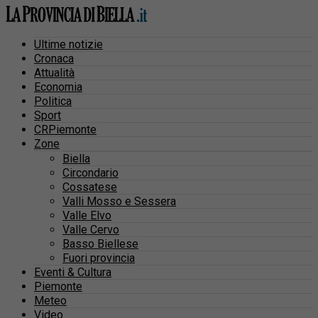
Ultime notizie
Cronaca
Attualità
Economia
Politica
Sport
CRPiemonte
Zone
Biella
Circondario
Cossatese
Valli Mosso e Sessera
Valle Elvo
Valle Cervo
Basso Biellese
Fuori provincia
Eventi & Cultura
Piemonte
Meteo
Video