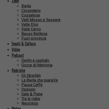
Zone
Biella
Circondario
Cossatese
Valli Mosso e Sessera
Valle Elvo
Valle Cervo
Basso Biellese
Fuori provincia
Eventi & Cultura
Video
Podcast
Delitti e castighi
Gocce di Memoria
Rubriche
Gli Sbiellati
La Biella che piaceVa
Pausa Caffè
Opinioni
Sale & Pepe
Tra le righe
Necrologi
Meteo