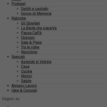
Podcast
Delitti e castighi
Gocce di Memoria
Rubriche
Gli Sbiellati
La Biella che piaceVa
Pausa Caffè
Opinioni
Sale & Pepe
Tra le righe
Necrologi
Speciali
Aziende in Vetrina
Casa
Cucina
Motori
Salute
Annunci Lavoro
Idee & Consigli
Seguici su