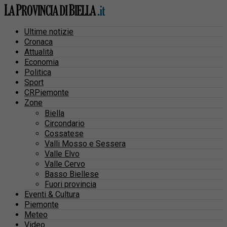
Ultime notizie
Cronaca
Attualità
Economia
Politica
Sport
CRPiemonte
Zone
Biella
Circondario
Cossatese
Valli Mosso e Sessera
Valle Elvo
Valle Cervo
Basso Biellese
Fuori provincia
Eventi & Cultura
Piemonte
Meteo
Video