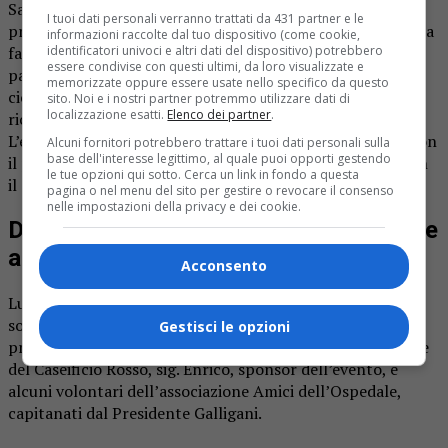
Sabato 5 ottobre 2024, la Staffetta della generosità,
I tuoi dati personali verranno trattati da 431 partner e le
progetto dell’associazione Amici dell’Ospedale di Biella, ha
informazioni raccolte dal tuo dispositivo (come cookie,
fatto tappa a Pollone. Qui, nella splendida cornice del
identificatori univoci e altri dati del dispositivo) potrebbero
essere condivise con questi ultimi, da loro visualizzate e
parco della Burcina, nell’ambito dell’evento Pollone dal
memorizzate oppure essere usate nello specifico da questo
cielo, si è svolta La Maratoma, una corsa di carattere
sito. Noi e i nostri partner potremmo utilizzare dati di
localizzazione esatti.
Elenco dei partner
.
ricreativo ludico-motorio, aperta a tutti gli appassionati.
L’evento era organizzato dalla Pro Loco di Pollone APS con
Alcuni fornitori potrebbero trattare i tuoi dati personali sulla
base dell'interesse legittimo, al quale puoi opporti gestendo
il patrocinio del Comune di Pollone, in collaborazione con
le tue opzioni qui sotto. Cerca un link in fondo a questa
il Caseificio Rosso.
pagina o nel menu del sito per gestire o revocare il consenso
nelle impostazioni della privacy e dei cookie.
Dalla Pro loco di Pollone una donazione
agli Amici dell’ospedale di Biella
Acconsento
Lunedì 28 ottobre, presso il caseificio Rosso a Pollone, si
sono ritrovati gli organizzatori della Maratoma, con il
Gestisci le opzioni
presidente della Proloco sig. Adriano Giaretta, il referente
del Caseificio Rosso, sig. Enrico, sponsor dell’evento, e
alcuni volontari dell’associazione Amici dell’Ospedale,
capitanati dal Presidente Galligani.