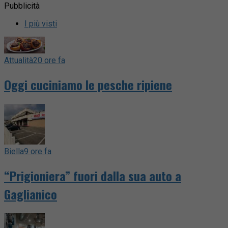
Pubblicità
I più visti
Attualità
20 ore fa
Oggi cuciniamo le pesche ripiene
Biella
9 ore fa
“Prigioniera” fuori dalla sua auto a
Gaglianico