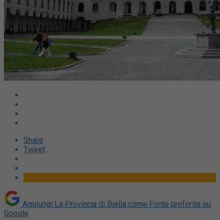
Share
Tweet
Aggiungi La Provincia di Biella come
Fonte preferita su
Google