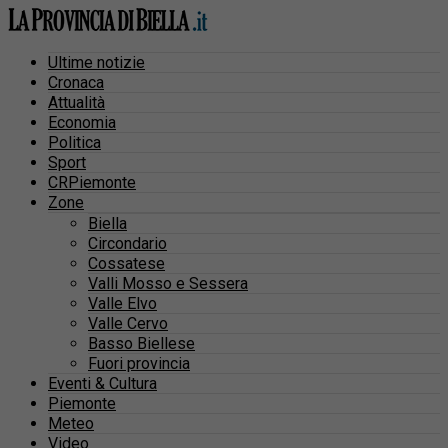
Ultime notizie
Cronaca
Attualità
Economia
Politica
Sport
CRPiemonte
Zone
Biella
Circondario
Cossatese
Valli Mosso e Sessera
Valle Elvo
Valle Cervo
Basso Biellese
Fuori provincia
Eventi & Cultura
Piemonte
Meteo
Video