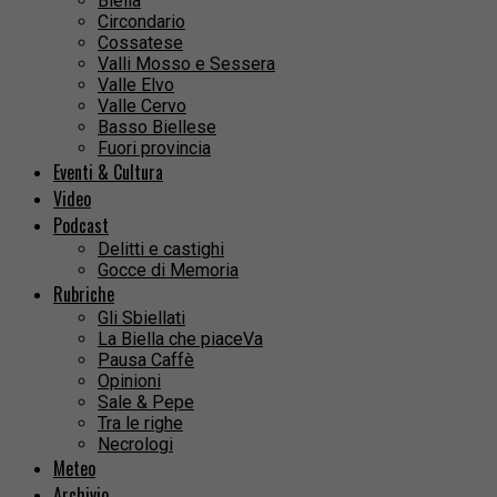
Biella
Circondario
Cossatese
Valli Mosso e Sessera
Valle Elvo
Valle Cervo
Basso Biellese
Fuori provincia
Eventi & Cultura
Video
Podcast
Delitti e castighi
Gocce di Memoria
Rubriche
Gli Sbiellati
La Biella che piaceVa
Pausa Caffè
Opinioni
Sale & Pepe
Tra le righe
Necrologi
Meteo
Archivio