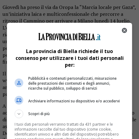
Giovedì ha preso il via da Oropa la “Marcia locale per Gaza”,
un’iniziativa laica e multiconfessionale che percorre a
ritroso il Cammino per arrivare a Milano lunedì 14 luglio.
L’obiettivo è quello di chiedere il cessate il fuoco e la
riapertura dei valichi per consentire l’ingresso degli aiuti
umanitari alla popolazione civile di Gaza. Durante il
percorso i partecipanti raccoglieranno firme per una
La provincia di Biella richiede il tuo
petizione, che sarà consegnata alla Prefettura di Milano a
consenso per utilizzare i tuoi dati personali
fine marcia.
per:
Il programma completo delle tappe è disponibile sul sito
Pubblicità e contenuti personalizzati, misurazione
www.localmarchforgaza.it, ma intanto il cammino si
delle prestazioni dei contenuti e degli annunci,
arricchisce di momenti di solidarietà concreta anche nei
ricerche sul pubblico, sviluppo di servizi
paesi attraversati.
Archiviare informazioni su dispositivo e/o accedervi
A Donato venerdì l’intera comunità si è unita per
accogliere i marciatori e condividere con loro un momento
Scopri di più
di ristoro e riflessione. La Pro Loco, in collaborazione con le
I tuoi dati personali verranno trattati da 431 partner e le
associazioni del paese Gruppo Alpini, la Filarmonica
informazioni raccolte dal tuo dispositivo (come cookie,
Donatese, il Gs Donato, Rino Valè, Tana Libera Tutti e con
identificatori univoci e altri dati del dispositivo) potrebbero