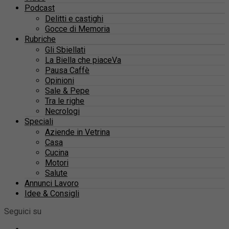
Podcast
Delitti e castighi
Gocce di Memoria
Rubriche
Gli Sbiellati
La Biella che piaceVa
Pausa Caffè
Opinioni
Sale & Pepe
Tra le righe
Necrologi
Speciali
Aziende in Vetrina
Casa
Cucina
Motori
Salute
Annunci Lavoro
Idee & Consigli
Seguici su