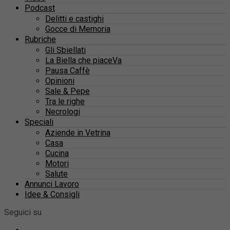
Podcast
Delitti e castighi
Gocce di Memoria
Rubriche
Gli Sbiellati
La Biella che piaceVa
Pausa Caffè
Opinioni
Sale & Pepe
Tra le righe
Necrologi
Speciali
Aziende in Vetrina
Casa
Cucina
Motori
Salute
Annunci Lavoro
Idee & Consigli
Seguici su