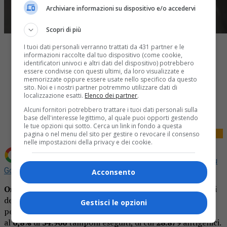
Archiviare informazioni su dispositivo e/o accedervi
Scopri di più
I tuoi dati personali verranno trattati da 431 partner e le
informazioni raccolte dal tuo dispositivo (come cookie,
identificatori univoci e altri dati del dispositivo) potrebbero
essere condivise con questi ultimi, da loro visualizzate e
memorizzate oppure essere usate nello specifico da questo
sito. Noi e i nostri partner potremmo utilizzare dati di
Share
localizzazione esatti.
Elenco dei partner
.
Tweet
Alcuni fornitori potrebbero trattare i tuoi dati personali sulla
base dell'interesse legittimo, al quale puoi opporti gestendo
le tue opzioni qui sotto. Cerca un link in fondo a questa
pagina o nel menu del sito per gestire o revocare il consenso
nelle impostazioni della privacy e dei cookie.
Aggiungi La Provincia di Biella come
Fonte preferita su
Google
Acconsento
Ore 16.30. La situazione dei contagi.
Oggi l’Unità di Crisi
della Regione Piemonte ha comunicato
2.393
nuovi casi di
Gestisci le opzioni
persone risultate positive al Covid-19, pari
al
6,8%
di
34.966
tamponi eseguiti, di cui
28.879
antigenici.