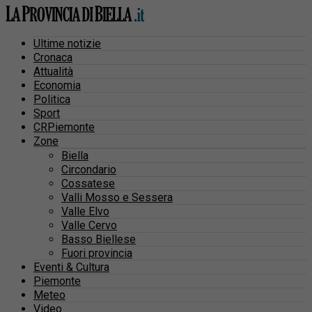
Ultime notizie
Cronaca
Attualità
Economia
Politica
Sport
CRPiemonte
Zone
Biella
Circondario
Cossatese
Valli Mosso e Sessera
Valle Elvo
Valle Cervo
Basso Biellese
Fuori provincia
Eventi & Cultura
Piemonte
Meteo
Video