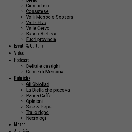
Biella
Circondario
Cossatese
Valli Mosso e Sessera
Valle Elvo
Valle Cervo
Basso Biellese
Fuori provincia
Eventi & Cultura
Video
Podcast
Delitti e castighi
Gocce di Memoria
Rubriche
Gli Sbiellati
La Biella che piaceVa
Pausa Caffè
Opinioni
Sale & Pepe
Tra le righe
Necrologi
Meteo
Archivio