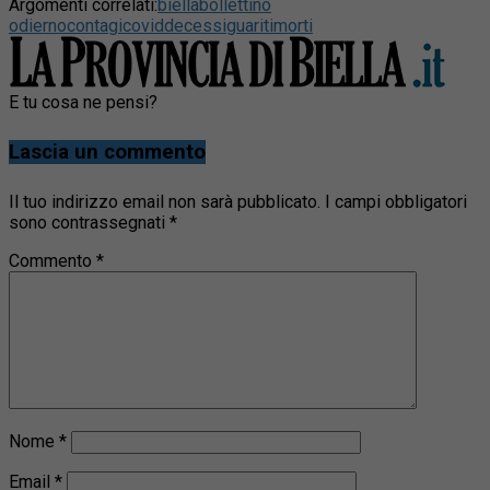
Argomenti correlati:
biella
bollettino
odierno
contagi
covid
decessi
guariti
morti
E tu cosa ne pensi?
Lascia un commento
Il tuo indirizzo email non sarà pubblicato.
I campi obbligatori
sono contrassegnati
*
Commento
*
Nome
*
Email
*