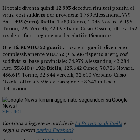
Il totale diventa quindi
12.993
deceduti risultati positivi al
virus, così suddivisi per provincia: 1.739 Alessandria, 779
Asti,
495 (zero) Biella
, 1.589 Cuneo, 1.045 Novara, 6.195
Torino, 599 Vercelli, 420 Verbano-Cusio-Ossola, oltre a 132
residenti fuori regione ma deceduti in Piemonte.
Ore 16.30. 910.752 guariti.
I pazienti guariti diventano
complessivamente
910.752
(
+ 3.306
rispetto a ieri), così
suddivisi su base provinciale: 74.979 Alessandria, 42.284
Asti,
35.610 (+192) Biella
, 123.642 Cuneo, 70.726 Novara,
486.619 Torino, 32.344 Vercelli, 32.610 Verbano-Cusio-
Ossola, oltre a 3.596 extraregione e 8.342 in fase di
definizione.
Rimani aggiornato seguendoci su Google
News!
SEGUICI
Continua a leggere le notizie de
La Provincia di Biella
e
segui la nostra
pagina Facebook