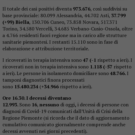
Il totale dei casi positivi diventa
973.676
, così suddivisi su
base provinciale: 80.099 Alessandria, 44.702 Asti,
37.799
(+99) Biella
, 130.706 Cuneo, 73.858 Novara, 517.371
Torino, 34.580 Vercelli, 34.685 Verbano-Cusio-Ossola, oltre
a 4.766 residenti fuori regione ma in carico alle strutture
sanitarie piemontesi. I restanti 15.110 sono in fase di
elaborazione e attribuzione territoriale.
I ricoverati in terapia intensiva sono
47 (-1
rispetto a ieri). I
ricoverati non in terapia intensiva sono
1.118 (-57
rispetto
a ieri). Le persone in isolamento domiciliare sono
48.766.
I
tamponi diagnostici finora processati
sono
15.480.234
(
+34.966
rispetto a ieri).
Ore 16.30. I decessi diventano
12.993.
Sono
16
,
nessuno
di oggi
,
i decessi di persone con
diagnosi di Covid-19 comunicati dall’Unità di Crisi della
Regione Piemonte (si ricorda che il dato di aggiornamento
cumulativo comunicato giornalmente comprende anche
decessi avvenuti nei giorni precedenti).