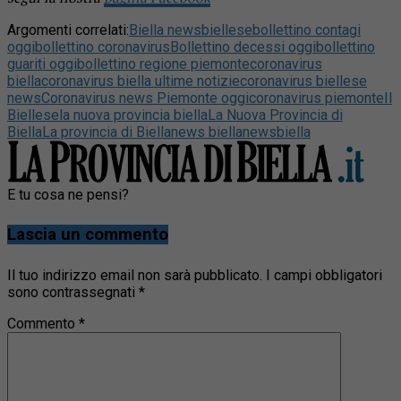
Argomenti correlati:
Biella news
biellese
bollettino contagi
oggi
bollettino coronavirus
Bollettino decessi oggi
bollettino
guariti oggi
bollettino regione piemonte
coronavirus
biella
coronavirus biella ultime notizie
coronavirus biellese
news
Coronavirus news Piemonte oggi
coronavirus piemonte
Il
Biellese
la nuova provincia biella
La Nuova Provincia di
Biella
La provincia di Biella
news biella
newsbiella
E tu cosa ne pensi?
Lascia un commento
Il tuo indirizzo email non sarà pubblicato.
I campi obbligatori
sono contrassegnati
*
Commento
*