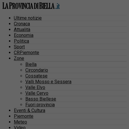
Ultime notizie
Cronaca
Attualità
Economia
Politica
Sport
CRPiemonte
Zone
Biella
Circondario
Cossatese
Valli Mosso e Sessera
Valle Elvo
Valle Cervo
Basso Biellese
Fuori provincia
Eventi & Cultura
Piemonte
Meteo
Video