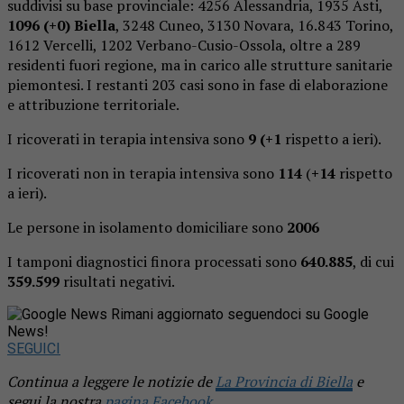
suddivisi su base provinciale: 4256 Alessandria, 1935 Asti,
1096
(+0) Biella
, 3248 Cuneo, 3130 Novara, 16.843 Torino,
1612 Vercelli, 1202 Verbano-Cusio-Ossola, oltre a 289
residenti fuori regione, ma in carico alle strutture sanitarie
piemontesi. I restanti 203 casi sono in fase di elaborazione
e attribuzione territoriale.
I ricoverati in terapia intensiva sono
9
(+1
rispetto a ieri).
I ricoverati non in terapia intensiva sono
114
(
+14
rispetto
a ieri).
Le persone in isolamento domiciliare sono
2006
I tamponi diagnostici finora processati sono
640.885
, di cui
359.599
risultati negativi.
Rimani aggiornato seguendoci su Google
News!
SEGUICI
Continua a leggere le notizie de
La Provincia di Biella
e
segui la nostra
pagina Facebook