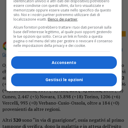
identificatori univoci e altri dati del dispositivo) potrebbero
essere condivise con questi ultimi, da loro visualizzate e
memorizzate oppure essere usate nello specifico da questo
Share
sito. Noi e i nostri partner potremmo utilizzare dati di
Tweet
localizzazione esatti.
Elenco dei partner
.
Alcuni fornitori potrebbero trattare i tuoi dati personali sulla
base dell'interesse legittimo, al quale puoi opporti gestendo
le tue opzioni qui sotto. Cerca un link in fondo a questa
pagina o nel menu del sito per gestire o revocare il consenso
nelle impostazioni della privacy e dei cookie.
Aggiungi La Provincia di Biella come
Fonte preferita su
Google
Acconsento
Oggi l’Unità di Crisi della Regione Piemonte ha comunicato
che i pazienti virologicamente guariti, cioè risultati negativi
ai due test di verifica al termine della malattia, sono
27.212
Gestisci le opzioni
(+ 39 rispetto a ieri), così suddivisi su base provinciale: 3396
(+5) Alessandria, 1619 (+2) Asti,
851 (+0) Biella
, 2618 (+3)
Cuneo, 2.447 (+5) Novara, 13.898 (+18) Torino, 1206 (+6)
Vercelli, 993 (+0) Verbano-Cusio-Ossola, oltre a 184 (+0)
provenienti da altre regioni.
Altri
320
sono “in via di guarigione”, ossia negativi al primo
tampone di verifica, dopo la malattia e in attesa dell’esito