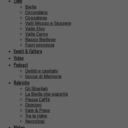
Zone
Biella
Circondario
Cossatese
Valli Mosso e Sessera
Valle Elvo
Valle Cervo
Basso Biellese
Fuori provincia
Eventi & Cultura
Video
Podcast
Delitti e castighi
Gocce di Memoria
Rubriche
Gli Sbiellati
La Biella che piaceVa
Pausa Caffè
Opinioni
Sale & Pepe
Tra le righe
Necrologi
Meteo