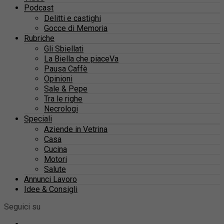
Podcast
Delitti e castighi
Gocce di Memoria
Rubriche
Gli Sbiellati
La Biella che piaceVa
Pausa Caffè
Opinioni
Sale & Pepe
Tra le righe
Necrologi
Speciali
Aziende in Vetrina
Casa
Cucina
Motori
Salute
Annunci Lavoro
Idee & Consigli
Seguici su