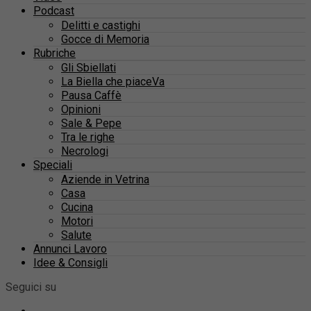
Podcast
Delitti e castighi
Gocce di Memoria
Rubriche
Gli Sbiellati
La Biella che piaceVa
Pausa Caffè
Opinioni
Sale & Pepe
Tra le righe
Necrologi
Speciali
Aziende in Vetrina
Casa
Cucina
Motori
Salute
Annunci Lavoro
Idee & Consigli
Seguici su