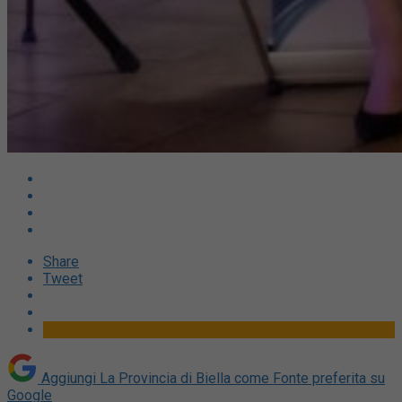
Share
Tweet
Aggiungi La Provincia di Biella come
Fonte preferita su
Google