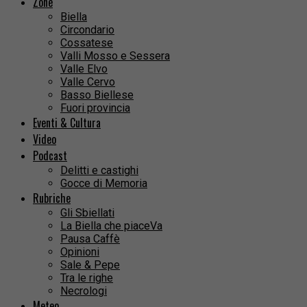
Zone
Biella
Circondario
Cossatese
Valli Mosso e Sessera
Valle Elvo
Valle Cervo
Basso Biellese
Fuori provincia
Eventi & Cultura
Video
Podcast
Delitti e castighi
Gocce di Memoria
Rubriche
Gli Sbiellati
La Biella che piaceVa
Pausa Caffè
Opinioni
Sale & Pepe
Tra le righe
Necrologi
Meteo