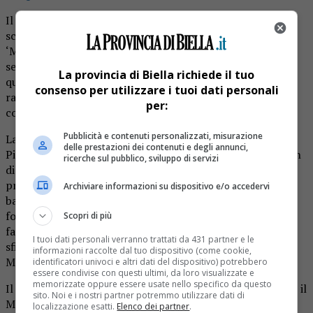
Il comune di Zimone, dopo la positiva esperienza dello
scorso anno, bissa l’esperienza della sfilata in piazza con
‘Monnalisa Management’ e la Pro Loco attraverso la
selezione de ‘La Più Bella del Mondo’ sabato 15 luglio. In
La provincia di Biella richiede il tuo
questa occasione la banda musicale accompagnerà le
consenso per utilizzare i tuoi dati personali
ragazze in passerella : caso unico nel panorama dei
per:
concorsi di bellezza.
Pubblicità e contenuti personalizzati, misurazione
La sfilata di Zimone è la seconda delle quattro previste in
delle prestazioni dei contenuti e degli annunci,
Piemonte dopo l’apertura questo venerdì al Living Garden
ricerche sul pubblico, sviluppo di servizi
di Cossato dove, al termine delle tre sfilate sono state
premiate come prima classificata Michelle Rizzi ( ‘Fascia
Archiviare informazioni su dispositivo e/o accedervi
baia imperiale’), 2^ classificata Giorgia Vitrano, fascia
fotogenia Farace e Pasotti, 3^ classificata Sara Francisco,
Scopri di più
fascia pubblicità Pierre. Dalle 21 le ragazze in gara hanno
I tuoi dati personali verranno trattati da 431 partner e le
sfilato davanti alla giuria diretta dal patron Cesare
informazioni raccolte dal tuo dispositivo (come cookie,
Morgantini con la conduzione di Jacques Avella.
identificatori univoci e altri dati del dispositivo) potrebbero
essere condivise con questi ultimi, da loro visualizzate e
memorizzate oppure essere usate nello specifico da questo
Il via alle 21 sarà anche a Zimone nella piazza retrostante il
sito. Noi e i nostri partner potremmo utilizzare dati di
Municipio del paese a cavallo tra Biellese e Canavese.
localizzazione esatti.
Elenco dei partner
.