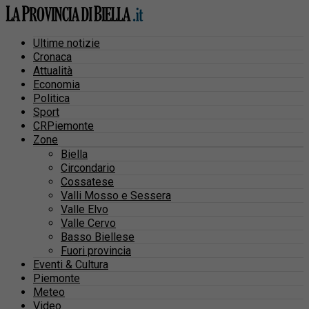
Ultime notizie
Cronaca
Attualità
Economia
Politica
Sport
CRPiemonte
Zone
Biella
Circondario
Cossatese
Valli Mosso e Sessera
Valle Elvo
Valle Cervo
Basso Biellese
Fuori provincia
Eventi & Cultura
Piemonte
Meteo
Video