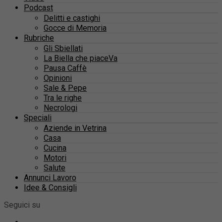
Podcast
Delitti e castighi
Gocce di Memoria
Rubriche
Gli Sbiellati
La Biella che piaceVa
Pausa Caffè
Opinioni
Sale & Pepe
Tra le righe
Necrologi
Speciali
Aziende in Vetrina
Casa
Cucina
Motori
Salute
Annunci Lavoro
Idee & Consigli
Seguici su