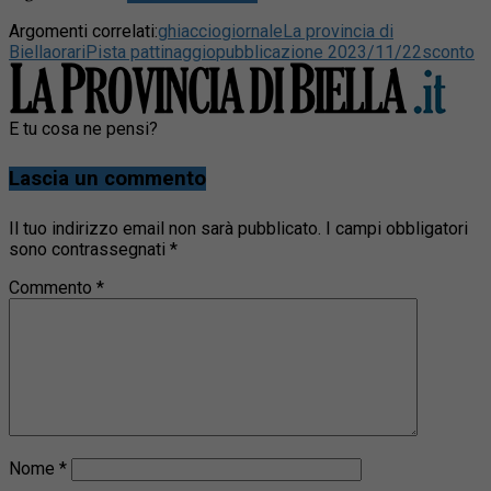
Argomenti correlati:
ghiaccio
giornale
La provincia di
Biella
orari
Pista pattinaggio
pubblicazione 2023/11/22
sconto
E tu cosa ne pensi?
Lascia un commento
Il tuo indirizzo email non sarà pubblicato.
I campi obbligatori
sono contrassegnati
*
Commento
*
Nome
*