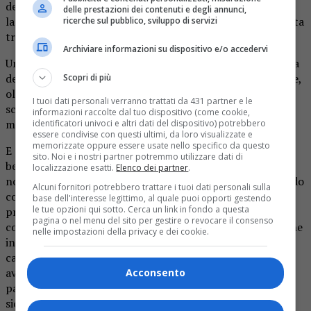
del programma natalizio 2023, venerdì è stata inaugurata
delle prestazioni dei contenuti e degli annunci,
la tradizionale pista su ghiaccio nel cuore della città situata
ricerche sul pubblico, sviluppo di servizi
tra il comune di Biella e il Duomo.
Archiviare informazioni su dispositivo e/o accedervi
Una formula collaudata ormai da quasi un decennio, quella
della pista su ghiaccio tanto amata dai biellesi che prevede,
Scopri di più
oltre alle lezioni private, anche la possibilità per le
I tuoi dati personali verranno trattati da 431 partner e le
scolaresche e i gruppi numerosi di prenotare la pista la
informazioni raccolte dal tuo dispositivo (come cookie,
mattina.
identificatori univoci e altri dati del dispositivo) potrebbero
essere condivise con questi ultimi, da loro visualizzate e
memorizzate oppure essere usate nello specifico da questo
E proprio per rendere ancora più accessibile questo
sito. Noi e i nostri partner potremmo utilizzare dati di
bellissimo sport si rinnova anche la collaborazione con il
localizzazione esatti.
Elenco dei partner
.
nostro giornale, La Provincia di Biella: grazie ad un accordo
Alcuni fornitori potrebbero trattare i tuoi dati personali sulla
con i gestori dell’impianto, a partire da mercoledì
base dell'interesse legittimo, al quale puoi opporti gestendo
le tue opzioni qui sotto. Cerca un link in fondo a questa
prossimo, 22 novembre, i lettori troveranno allegato un
pagina o nel menu del sito per gestire o revocare il consenso
coupon omaggio – sia nel numero in uscita il mercoledì che
nelle impostazioni della privacy e dei cookie.
in quello di sabato -. Basterà ritagliarlo e consegnarlo alla
cassa della pista e nelle giornate di mercoledì e giovedì si
avrà diritto ad una promozione super vantaggiosa
Acconsento
pattinare un’ora pagando solo mezz’ora, . Un incentivo
sicuramente allettante da non farsi scappare.