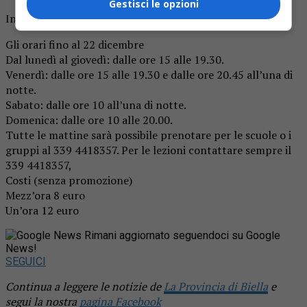
Gestisci le opzioni
Informazioni
Gli orari fino al 22 dicembre
Dal lunedì al giovedì: dalle ore 15 alle 19.30.
Venerdì: dalle ore 15 alle 19.30 e dalle ore 20.45 all’una di
notte.
Sabato: dalle ore 10 all’una di notte.
Domenica: dalle ore 10 alle 20.00.
Tutte le mattine sarà possibile prenotare per le scuole o i
gruppi al 339 4418357. Per le lezioni contattare sempre il
339 4418357,
Costi (senza promozione)
Mezz’ora 8 euro
Un’ora 12 euro
Rimani aggiornato seguendoci su Google
News!
SEGUICI
Continua a leggere le notizie de
La Provincia di Biella
e
segui la nostra
pagina Facebook