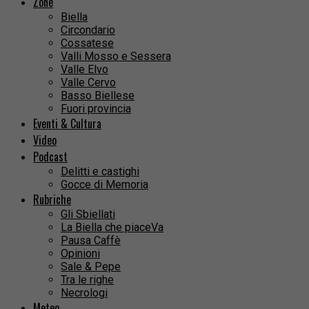
Zone
Biella
Circondario
Cossatese
Valli Mosso e Sessera
Valle Elvo
Valle Cervo
Basso Biellese
Fuori provincia
Eventi & Cultura
Video
Podcast
Delitti e castighi
Gocce di Memoria
Rubriche
Gli Sbiellati
La Biella che piaceVa
Pausa Caffè
Opinioni
Sale & Pepe
Tra le righe
Necrologi
Meteo