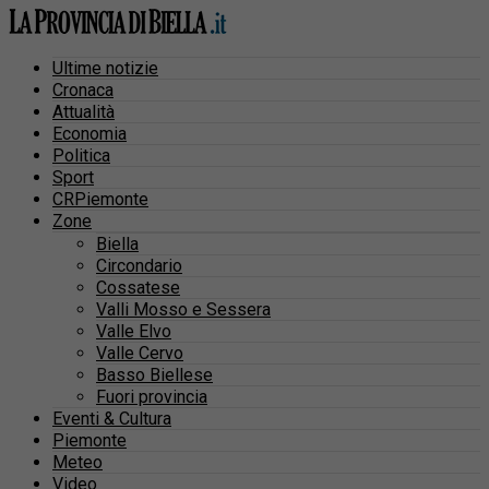
Ultime notizie
Cronaca
Attualità
Economia
Politica
Sport
CRPiemonte
Zone
Biella
Circondario
Cossatese
Valli Mosso e Sessera
Valle Elvo
Valle Cervo
Basso Biellese
Fuori provincia
Eventi & Cultura
Piemonte
Meteo
Video