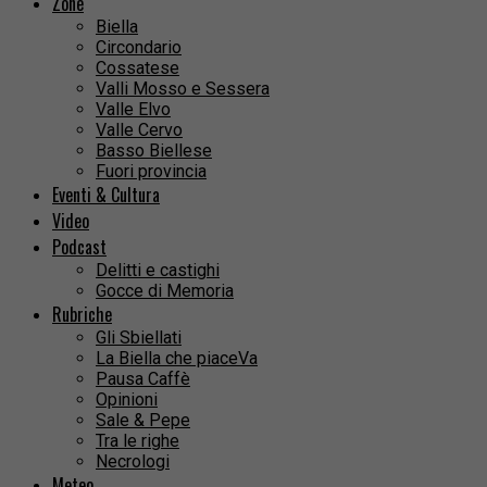
Zone
Biella
Circondario
Cossatese
Valli Mosso e Sessera
Valle Elvo
Valle Cervo
Basso Biellese
Fuori provincia
Eventi & Cultura
Video
Podcast
Delitti e castighi
Gocce di Memoria
Rubriche
Gli Sbiellati
La Biella che piaceVa
Pausa Caffè
Opinioni
Sale & Pepe
Tra le righe
Necrologi
Meteo