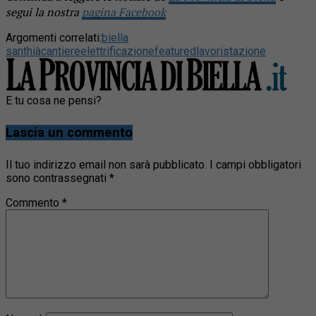
segui la nostra
pagina Facebook
Argomenti correlati:
biella
santhià
cantiere
elettrificazione
featured
lavori
stazione
E tu cosa ne pensi?
Lascia un commento
Il tuo indirizzo email non sarà pubblicato.
I campi obbligatori
sono contrassegnati
*
Commento
*