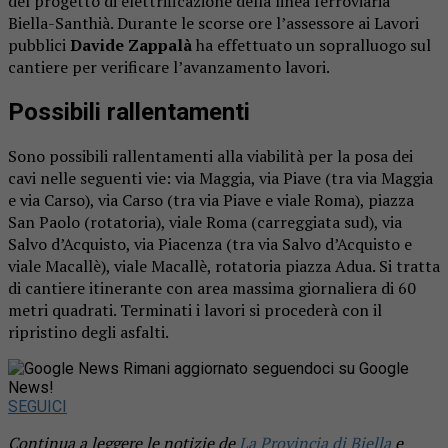
del progetto di elettrificazione della linea ferroviaria
Biella-Santhià. Durante le scorse ore l’assessore ai Lavori
pubblici
Davide Zappalà
ha effettuato un sopralluogo sul
cantiere per verificare l’avanzamento lavori.
Possibili rallentamenti
Sono possibili rallentamenti alla viabilità per la posa dei
cavi nelle seguenti vie: via Maggia, via Piave (tra via Maggia
e via Carso), via Carso (tra via Piave e viale Roma), piazza
San Paolo (rotatoria), viale Roma (carreggiata sud), via
Salvo d’Acquisto, via Piacenza (tra via Salvo d’Acquisto e
viale Macallè), viale Macallè, rotatoria piazza Adua. Si tratta
di cantiere itinerante con area massima giornaliera di 60
metri quadrati. Terminati i lavori si procederà con il
ripristino degli asfalti.
Rimani aggiornato seguendoci su Google
News!
SEGUICI
Continua a leggere le notizie de
La Provincia di Biella
e