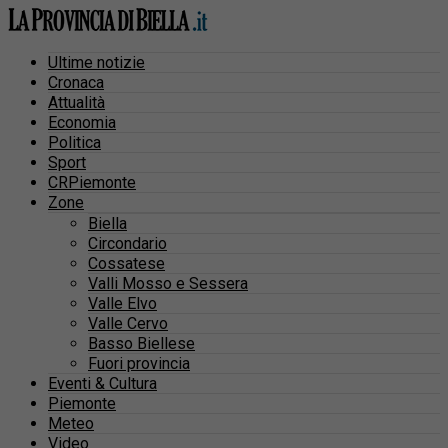
Ultime notizie
Cronaca
Attualità
Economia
Politica
Sport
CRPiemonte
Zone
Biella
Circondario
Cossatese
Valli Mosso e Sessera
Valle Elvo
Valle Cervo
Basso Biellese
Fuori provincia
Eventi & Cultura
Piemonte
Meteo
Video