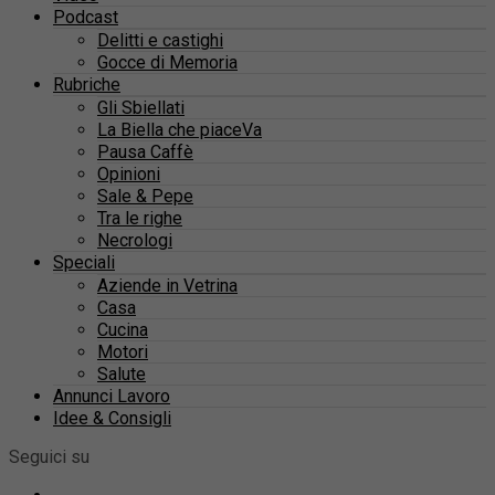
Podcast
Delitti e castighi
Gocce di Memoria
Rubriche
Gli Sbiellati
La Biella che piaceVa
Pausa Caffè
Opinioni
Sale & Pepe
Tra le righe
Necrologi
Speciali
Aziende in Vetrina
Casa
Cucina
Motori
Salute
Annunci Lavoro
Idee & Consigli
Seguici su