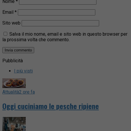
Nome
*
Email
*
Sito web
Salva il mio nome, email e sito web in questo browser per
la prossima volta che commento.
Pubblicità
I più visti
Attualità
2 ore fa
Oggi cuciniamo le pesche ripiene