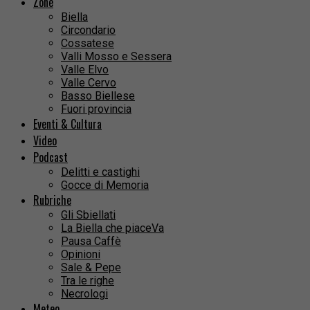
Zone
Biella
Circondario
Cossatese
Valli Mosso e Sessera
Valle Elvo
Valle Cervo
Basso Biellese
Fuori provincia
Eventi & Cultura
Video
Podcast
Delitti e castighi
Gocce di Memoria
Rubriche
Gli Sbiellati
La Biella che piaceVa
Pausa Caffè
Opinioni
Sale & Pepe
Tra le righe
Necrologi
Meteo