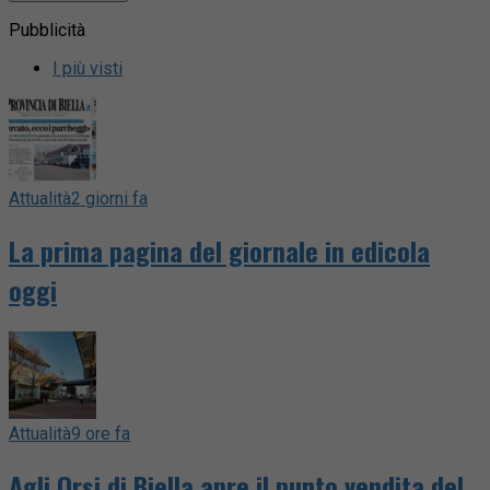
Pubblicità
I più visti
Attualità
2 giorni fa
La prima pagina del giornale in edicola
oggi
Attualità
9 ore fa
Agli Orsi di Biella apre il punto vendita del