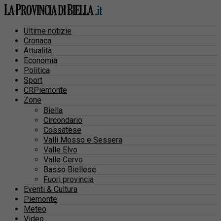
Ultime notizie
Cronaca
Attualità
Economia
Politica
Sport
CRPiemonte
Zone
Biella
Circondario
Cossatese
Valli Mosso e Sessera
Valle Elvo
Valle Cervo
Basso Biellese
Fuori provincia
Eventi & Cultura
Piemonte
Meteo
Video