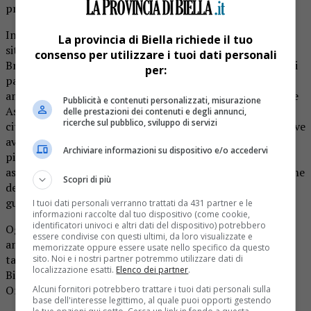
promuovere il territorio biellese.
Infatti oggi dal piccolo comune di Caino (2.153 abitanti,
La provincia di Biella richiede il tuo
situato a 365 metri sul livello del mare in provincia di
consenso per utilizzare i tuoi dati personali
Brescia, nella Valle del Garza, valle che comprende anche i
per:
paesi di Bovezzo e Nave), sono arrivati alcuni
amministratori, accompagnati da alcuni componenti delle
Pubblicità e contenuti personalizzati, misurazione
Associazioni d’Arma della zona, che hanno visitato sia la
delle prestazioni dei contenuti e degli annunci,
ricerche sul pubblico, sviluppo di servizi
città, sia la zona del monumento. Proprio il comune di Nave
aveva aderito nel 2021 all’iniziativa, consegnando una
Archiviare informazioni su dispositivo e/o accedervi
pietra recuperata sul territorio, in collaborazione con le
associazioni territoriali degli alpini, su cui era inciso il nome
Scopri di più
del comune, con il numero dei caduti durante la grande
guerra.
I tuoi dati personali verranno trattati da 431 partner e le
informazioni raccolte dal tuo dispositivo (come cookie,
identificatori univoci e altri dati del dispositivo) potrebbero
Oggi il sindaco di Caino Cesare Sambrici (compaesano e
essere condivise con questi ultimi, da loro visualizzate e
amico di Nicola Minessi, indimenticato protagonista di
memorizzate oppure essere usate nello specifico da questo
tante splendide stagioni con i rossoblù di pallacanestro
sito. Noi e i nostri partner potremmo utilizzare dati di
localizzazione esatti.
Elenco dei partner
.
Biella) è stato accolto nella sala del consiglio di palazzo
Oropa dal primo cittadino di Biella Claudio Corradino.
Alcuni fornitori potrebbero trattare i tuoi dati personali sulla
base dell'interesse legittimo, al quale puoi opporti gestendo