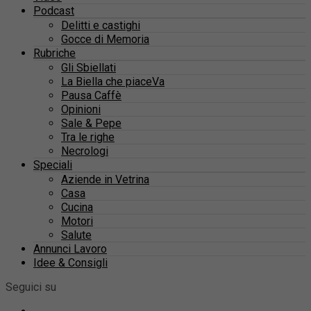
Podcast
Delitti e castighi
Gocce di Memoria
Rubriche
Gli Sbiellati
La Biella che piaceVa
Pausa Caffè
Opinioni
Sale & Pepe
Tra le righe
Necrologi
Speciali
Aziende in Vetrina
Casa
Cucina
Motori
Salute
Annunci Lavoro
Idee & Consigli
Seguici su