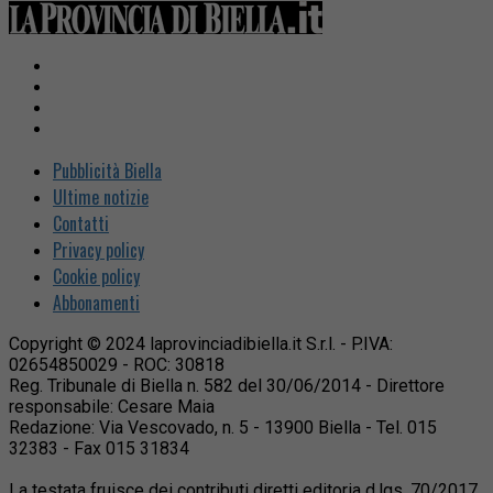
Pubblicità Biella
Ultime notizie
Contatti
Privacy policy
Cookie policy
Abbonamenti
Copyright © 2024 laprovinciadibiella.it S.r.l. - P.IVA:
02654850029 - ROC: 30818
Reg. Tribunale di Biella n. 582 del 30/06/2014 - Direttore
responsabile: Cesare Maia
Redazione: Via Vescovado, n. 5 - 13900 Biella - Tel. 015
32383 - Fax 015 31834
La testata fruisce dei contributi diretti editoria d.lgs. 70/2017