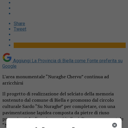
Share
Tweet
Aggiungi La Provincia di Biella come
Fonte preferita su
Google
L’area monumentale “Nuraghe Chervu” continua ad
arricchirsi
Il progetto di realizzazione del selciato della memoria
sostenuto dal comune di Biella e promosso dal circolo
culturale Sardo “Su Nuraghe” per completare, con una
pavimentazione lapidea composta da pietre di riuso
provenienti da diversi comuni italiani, l’area monumentale
“Nuraghe Chervu”, diventa anche occasione per