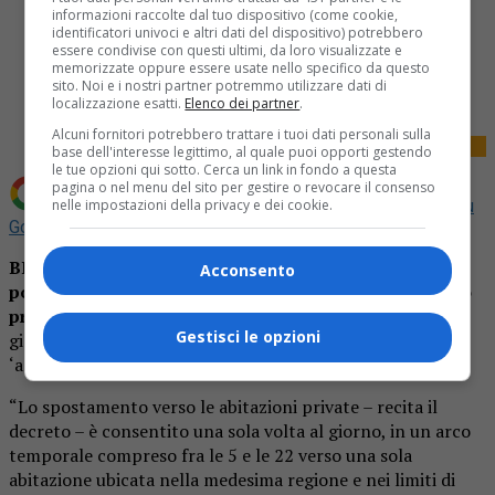
informazioni raccolte dal tuo dispositivo (come cookie,
identificatori univoci e altri dati del dispositivo) potrebbero
essere condivise con questi ultimi, da loro visualizzate e
Share
memorizzate oppure essere usate nello specifico da questo
Tweet
sito. Noi e i nostri partner potremmo utilizzare dati di
localizzazione esatti.
Elenco dei partner
.
Alcuni fornitori potrebbero trattare i tuoi dati personali sulla
base dell'interesse legittimo, al quale puoi opporti gestendo
le tue opzioni qui sotto. Cerca un link in fondo a questa
pagina o nel menu del sito per gestire o revocare il consenso
nelle impostazioni della privacy e dei cookie.
Aggiungi La Provincia di Biella come
Fonte preferita su
Google
BIELLA
–
Per tutto il periodo delle festività natalizie
Acconsento
potremo andare dove vogliano una volta al giorno. Lo
prevede una deroga ai divieti
, che sarà valida sia nelle
Gestisci le opzioni
giornate in cui l’Italia sarà ‘rossa’ sia in quelle in cui sarà
‘arancione.
“Lo spostamento verso le abitazioni private – recita il
decreto – è consentito una sola volta al giorno, in un arco
temporale compreso fra le 5 e le 22 verso una sola
abitazione ubicata nella medesima regione e nei limiti di