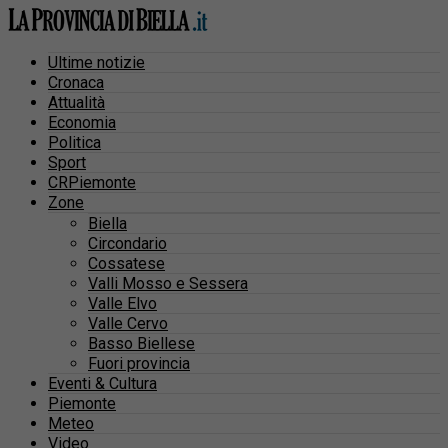
Ultime notizie
Cronaca
Attualità
Economia
Politica
Sport
CRPiemonte
Zone
Biella
Circondario
Cossatese
Valli Mosso e Sessera
Valle Elvo
Valle Cervo
Basso Biellese
Fuori provincia
Eventi & Cultura
Piemonte
Meteo
Video