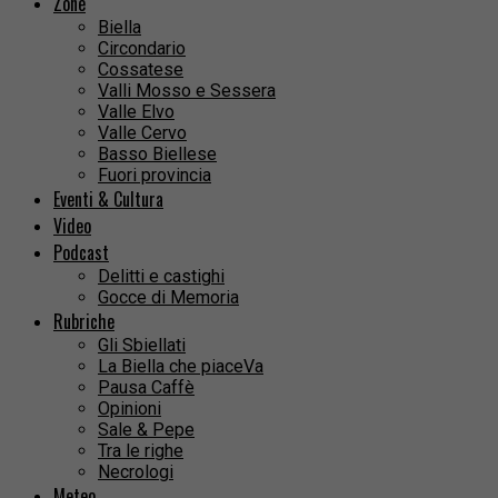
Zone
Biella
Circondario
Cossatese
Valli Mosso e Sessera
Valle Elvo
Valle Cervo
Basso Biellese
Fuori provincia
Eventi & Cultura
Video
Podcast
Delitti e castighi
Gocce di Memoria
Rubriche
Gli Sbiellati
La Biella che piaceVa
Pausa Caffè
Opinioni
Sale & Pepe
Tra le righe
Necrologi
Meteo