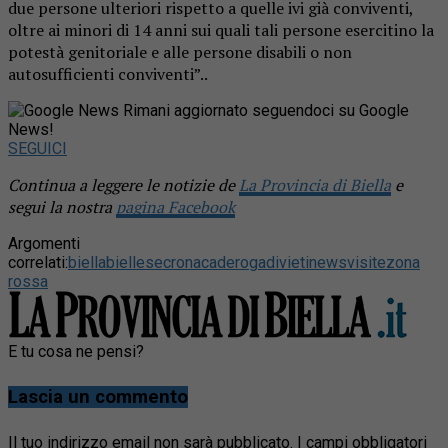
due persone ulteriori rispetto a quelle ivi già conviventi,
oltre ai minori di 14 anni sui quali tali persone esercitino la
potestà genitoriale e alle persone disabili o non
autosufficienti conviventi”..
Rimani aggiornato seguendoci su Google
News!
SEGUICI
Continua a leggere le notizie de
La Provincia di Biella
e
segui la nostra
pagina Facebook
Argomenti
correlati:
biella
biellese
cronaca
deroga
divieti
news
visite
zona
rossa
E tu cosa ne pensi?
Lascia un commento
Il tuo indirizzo email non sarà pubblicato.
I campi obbligatori