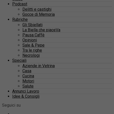
Podcast
Delitti e castighi
Gocce di Memoria
Rubriche
Gli Sbiellati
La Biella che piaceVa
Pausa Caffè
Opinioni
Sale & Pepe
Tra le righe
Necrologi
Speciali
Aziende in Vetrina
Casa
Cucina
Motori
Salute
Annunci Lavoro
Idee & Consigli
Seguici su