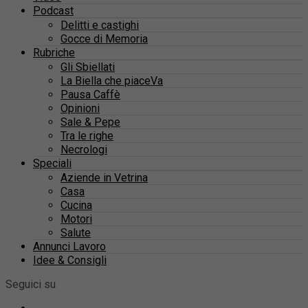
Podcast
Delitti e castighi
Gocce di Memoria
Rubriche
Gli Sbiellati
La Biella che piaceVa
Pausa Caffè
Opinioni
Sale & Pepe
Tra le righe
Necrologi
Speciali
Aziende in Vetrina
Casa
Cucina
Motori
Salute
Annunci Lavoro
Idee & Consigli
Seguici su