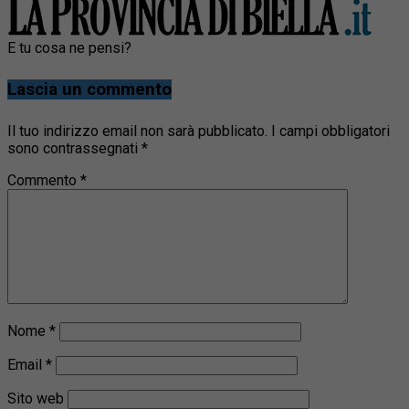
E tu cosa ne pensi?
Lascia un commento
Il tuo indirizzo email non sarà pubblicato.
I campi obbligatori
sono contrassegnati
*
Commento
*
Nome
*
Email
*
Sito web