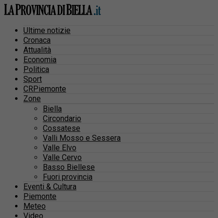
Ultime notizie
Cronaca
Attualità
Economia
Politica
Sport
CRPiemonte
Zone
Biella
Circondario
Cossatese
Valli Mosso e Sessera
Valle Elvo
Valle Cervo
Basso Biellese
Fuori provincia
Eventi & Cultura
Piemonte
Meteo
Video