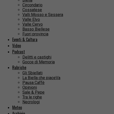
Biella
Circondario
Cossatese
Valli Mosso e Sessera
Valle Elvo
Valle Cervo
Basso Biellese
Fuori provincia
Eventi & Cultura
Video
Podcast
Delitti e castighi
Gocce di Memoria
Rubriche
Gli Sbiellati
La Biella che piaceVa
Pausa Caffè
Opinioni
Sale & Pepe
Tra le righe
Necrologi
Meteo
Archivio