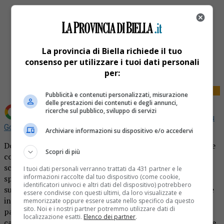
La provincia di Biella richiede il tuo
Share
consenso per utilizzare i tuoi dati personali
Tweet
per:
Pubblicità e contenuti personalizzati, misurazione
delle prestazioni dei contenuti e degli annunci,
ricerche sul pubblico, sviluppo di servizi
Aggiungi La Provincia di Biella come
Fonte preferita su
Google
Archiviare informazioni su dispositivo e/o accedervi
Domenica 29 ottobre in occasione della giornata mondiale
Scopri di più
contro l’Ictus celebrale la Compagnia Carovana sarà di
scena al Teatro Comunale di Cossato con Dante ’90, lo
I tuoi dati personali verranno trattati da 431 partner e le
informazioni raccolte dal tuo dispositivo (come cookie,
spettacolo musicale che ha raccolto consensi e grande
identificatori univoci e altri dati del dispositivo) potrebbero
successo in piazze e teatri nel corso della recente tournée
essere condivise con questi ultimi, da loro visualizzate e
in Piemonte e Liguria. Lo spettacolo, che vede la
memorizzate oppure essere usate nello specifico da questo
sito. Noi e i nostri partner potremmo utilizzare dati di
partecipazione diretta del pubblico nell’accompagnare
localizzazione esatti.
Elenco dei partner
.
cantando gli artisti sul palco, propone un viaggio musicale