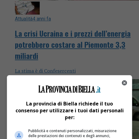
Attualità
4 anni fa
La crisi Ucraina e i prezzi dell’energia
potrebbero costare al Piemonte 3,3
miliardi
La stima è di Confesercenti
La provincia di Biella richiede il tuo
consenso per utilizzare i tuoi dati personali
per:
Pubblicità e contenuti personalizzati, misurazione
delle prestazioni dei contenuti e degli annunci,