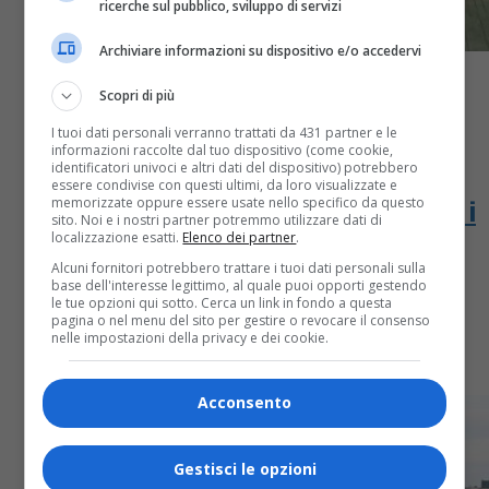
ricerche sul pubblico, sviluppo di servizi
Archiviare informazioni su dispositivo e/o accedervi
Scopri di più
I tuoi dati personali verranno trattati da 431 partner e le
informazioni raccolte dal tuo dispositivo (come cookie,
Attualità
4 anni fa
identificatori univoci e altri dati del dispositivo) potrebbero
essere condivise con questi ultimi, da loro visualizzate e
Aiuti biellesi alla popolazione ucraina, i
memorizzate oppure essere usate nello specifico da questo
sito. Noi e i nostri partner potremmo utilizzare dati di
localizzazione esatti.
Elenco dei partner
.
ringraziamenti del viceministro
Alcuni fornitori potrebbero trattare i tuoi dati personali sulla
Pichetto
base dell'interesse legittimo, al quale puoi opporti gestendo
le tue opzioni qui sotto. Cerca un link in fondo a questa
pagina o nel menu del sito per gestire o revocare il consenso
nelle impostazioni della privacy e dei cookie.
I volontari hanno trasportato al confine con la
Romania beni di prima necessità
Acconsento
Gestisci le opzioni