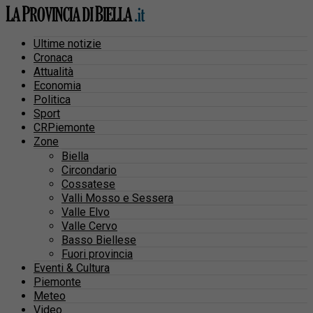
Ultime notizie
Cronaca
Attualità
Economia
Politica
Sport
CRPiemonte
Zone
Biella
Circondario
Cossatese
Valli Mosso e Sessera
Valle Elvo
Valle Cervo
Basso Biellese
Fuori provincia
Eventi & Cultura
Piemonte
Meteo
Video