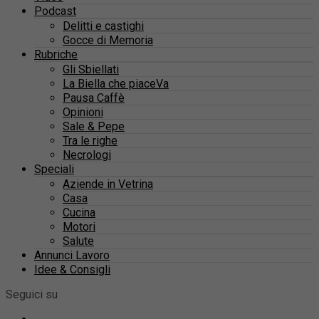
Podcast
Delitti e castighi
Gocce di Memoria
Rubriche
Gli Sbiellati
La Biella che piaceVa
Pausa Caffè
Opinioni
Sale & Pepe
Tra le righe
Necrologi
Speciali
Aziende in Vetrina
Casa
Cucina
Motori
Salute
Annunci Lavoro
Idee & Consigli
Seguici su