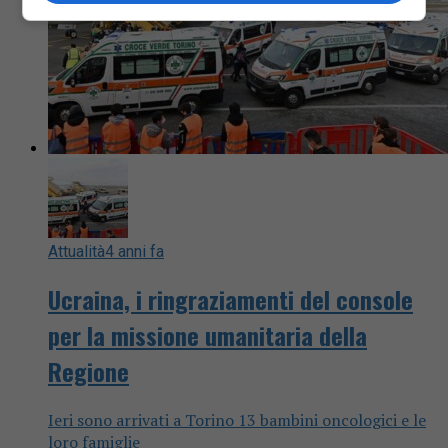
Attualità
4 anni fa
Ucraina, i ringraziamenti del console
per la missione umanitaria della
Regione
Ieri sono arrivati a Torino 13 bambini oncologici e le
loro famiglie