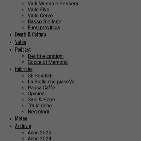
Valli Mosso e Sessera
Valle Elvo
Valle Cervo
Basso Biellese
Fuori provincia
Eventi & Cultura
Video
Podcast
Delitti e castighi
Gocce di Memoria
Rubriche
Gli Sbiellati
La Biella che piaceVa
Pausa Caffè
Opinioni
Sale & Pepe
Tra le righe
Necrologi
Meteo
Archivio
Anno 2025
Anno 2024