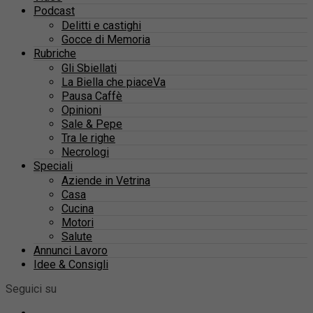
Podcast
Delitti e castighi
Gocce di Memoria
Rubriche
Gli Sbiellati
La Biella che piaceVa
Pausa Caffè
Opinioni
Sale & Pepe
Tra le righe
Necrologi
Speciali
Aziende in Vetrina
Casa
Cucina
Motori
Salute
Annunci Lavoro
Idee & Consigli
Seguici su