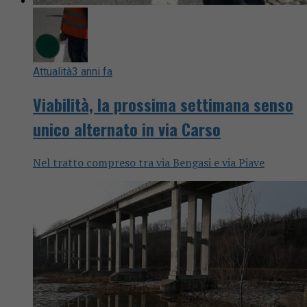
Attualità
3 anni fa
Viabilità, la prossima settimana senso
unico alternato in via Carso
Nel tratto compreso tra via Bengasi e via Piave