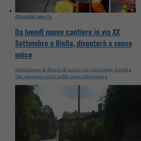
Attualità
5 anni fa
Da lunedì nuovo cantiere in via XX
Settembre a Biella, diventerà a senso
unico
Attenzione ai divieti di sosta con rimozione forzata
che saranno posti nella zona interessata