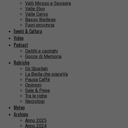
Valli Mosso e Sessera
Valle Elvo
Valle Cervo
Basso Biellese
Fuori provincia
Eventi & Cultura
Video
Podcast
Delitti e castighi
Gocce di Memoria
Rubriche
Gli Sbiellati
La Biella che piaceVa
Pausa Caffè
Opinioni
Sale & Pepe
Tra le righe
Necrologi
Meteo
Archivio
Anno 2025
Anno 2024