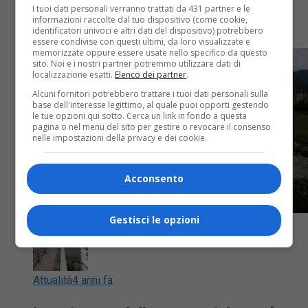
I tuoi dati personali verranno trattati da 431 partner e le
informazioni raccolte dal tuo dispositivo (come cookie,
Per conto di E-Distribuzione Elecnor
identificatori univoci e altri dati del dispositivo) potrebbero
essere condivise con questi ultimi, da loro visualizzate e
memorizzate oppure essere usate nello specifico da questo
sito. Noi e i nostri partner potremmo utilizzare dati di
localizzazione esatti.
Elenco dei partner
.
Alcuni fornitori potrebbero trattare i tuoi dati personali sulla
base dell'interesse legittimo, al quale puoi opporti gestendo
le tue opzioni qui sotto. Cerca un link in fondo a questa
pagina o nel menu del sito per gestire o revocare il consenso
nelle impostazioni della privacy e dei cookie.
Acconsento
Gestisci le opzioni
Attualità
4 anni fa