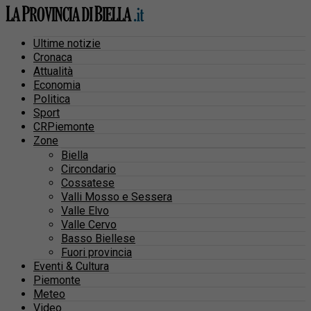
Ultime notizie
Cronaca
Attualità
Economia
Politica
Sport
CRPiemonte
Zone
Biella
Circondario
Cossatese
Valli Mosso e Sessera
Valle Elvo
Valle Cervo
Basso Biellese
Fuori provincia
Eventi & Cultura
Piemonte
Meteo
Video