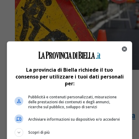
La provincia di Biella richiede il tuo
consenso per utilizzare i tuoi dati personali
per:
Pubblicità e contenuti personalizzati, misurazione
Attualità
3 anni fa
delle prestazioni dei contenuti e degli annunci,
ricerche sul pubblico, sviluppo di servizi
Lavori in corso, da lunedì in corso Pella
Archiviare informazioni su dispositivo e/o accedervi
(fino al 10 marzo) e via Duomo (fino al
Scopri di più
18)