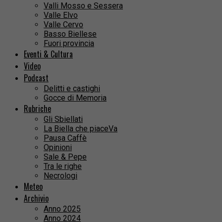
Valli Mosso e Sessera
Valle Elvo
Valle Cervo
Basso Biellese
Fuori provincia
Eventi & Cultura
Video
Podcast
Delitti e castighi
Gocce di Memoria
Rubriche
Gli Sbiellati
La Biella che piaceVa
Pausa Caffè
Opinioni
Sale & Pepe
Tra le righe
Necrologi
Meteo
Archivio
Anno 2025
Anno 2024