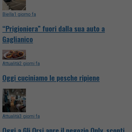
Biella
1 giorno fa
“Prigioniera” fuori dalla sua auto a
Gaglianico
Attualità
2 giorni fa
Oggi cuciniamo le pesche ripiene
Attualità
3 giorni fa
Oggi a Gli Orsi apre il negozio Only, sconti