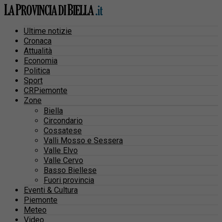
Ultime notizie
Cronaca
Attualità
Economia
Politica
Sport
CRPiemonte
Zone
Biella
Circondario
Cossatese
Valli Mosso e Sessera
Valle Elvo
Valle Cervo
Basso Biellese
Fuori provincia
Eventi & Cultura
Piemonte
Meteo
Video