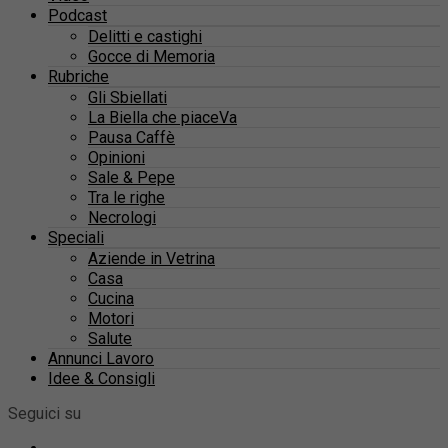
Podcast
Delitti e castighi
Gocce di Memoria
Rubriche
Gli Sbiellati
La Biella che piaceVa
Pausa Caffè
Opinioni
Sale & Pepe
Tra le righe
Necrologi
Speciali
Aziende in Vetrina
Casa
Cucina
Motori
Salute
Annunci Lavoro
Idee & Consigli
Seguici su