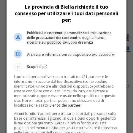
La provincia di Biella richiede il tuo
consenso per utilizzare i tuoi dati personali
per:
Attualità
6 anni fa
Pubblicità e contenuti personalizzati, misurazione
Cirio chiede a Conte l’autorizzazione al
delle prestazioni dei contenuti e degli annunci,
ricerche sul pubblico, sviluppo di servizi
ricongiungimento familiare nel periodo
Archiviare informazioni su dispositivo e/o accedervi
natalizio
Scopri di più
In calce la lettera che il presidente della Regione
I tuoi dati personali verranno trattati da 431 partner e le
Piemonte Alberto Cirio ha appena inviato
informazioni raccolte dal tuo dispositivo (come cookie,
all’attenzione del presidente del Consiglio Conte, per
identificatori univoci e altri dati del dispositivo) potrebbero
essere condivise con questi ultimi, da loro visualizzate e
chiedere l’autorizzazione al ricongiungimento...
memorizzate oppure essere usate nello specifico da questo
sito. Noi e i nostri partner potremmo utilizzare dati di
localizzazione esatti.
Elenco dei partner
.
Alcuni fornitori potrebbero trattare i tuoi dati personali sulla
base dell'interesse legittimo, al quale puoi opporti gestendo
le tue opzioni qui sotto. Cerca un link in fondo a questa
pagina o nel menu del sito per gestire o revocare il consenso
nelle impostazioni della privacy e dei cookie.