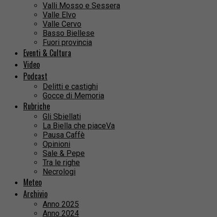
Valli Mosso e Sessera
Valle Elvo
Valle Cervo
Basso Biellese
Fuori provincia
Eventi & Cultura
Video
Podcast
Delitti e castighi
Gocce di Memoria
Rubriche
Gli Sbiellati
La Biella che piaceVa
Pausa Caffè
Opinioni
Sale & Pepe
Tra le righe
Necrologi
Meteo
Archivio
Anno 2025
Anno 2024