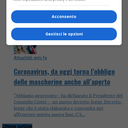
Acconsento
Gestisci le opzioni
Attualità
6 anni fa
Coronavirus, da oggi torna l’obbligo
delle mascherine anche all’aperto
“Abbiamo approvato – ha dichiarato il Presidente del
Consiglio Conte – un nuovo decreto-legge. Decreto-
legge che è stato elaborato e concepito per
affrontare questa nuova fase. C’è...
Ultime notizie