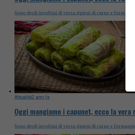
Sono degli involtini di verza ripieni di carne e formagg
Attualità
2 anni fa
Oggi mangiamo i capunet, ecco la vera 
Sono degli involtini di verza ripieni di carne e formagg