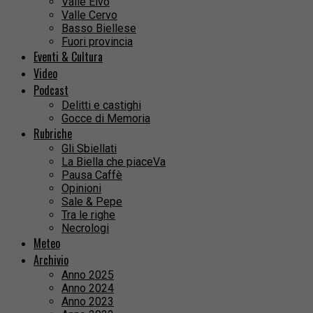
Valle Elvo
Valle Cervo
Basso Biellese
Fuori provincia
Eventi & Cultura
Video
Podcast
Delitti e castighi
Gocce di Memoria
Rubriche
Gli Sbiellati
La Biella che piaceVa
Pausa Caffè
Opinioni
Sale & Pepe
Tra le righe
Necrologi
Meteo
Archivio
Anno 2025
Anno 2024
Anno 2023