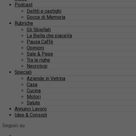
Podcast
Delitti e castighi
Gocce di Memoria
Rubriche
Gli Sbiellati
La Biella che piaceVa
Pausa Caffè
Opinioni
Sale & Pepe
Tra le righe
Necrologi
Speciali
Aziende in Vetrina
Casa
Cucina
Motori
Salute
Annunci Lavoro
Idee & Consigli
Seguici su