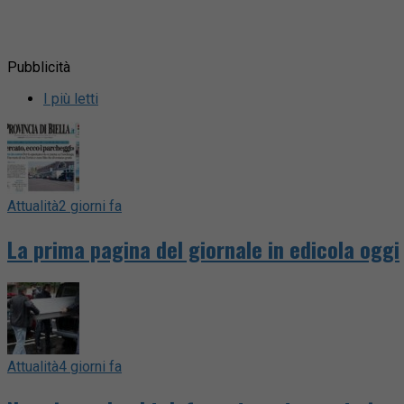
Pubblicità
I più letti
Attualità
2 giorni fa
La prima pagina del giornale in edicola oggi
Attualità
4 giorni fa