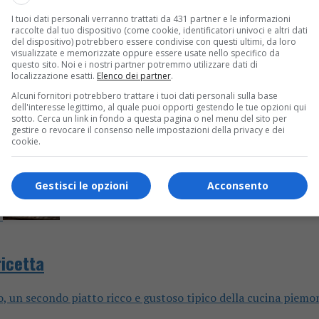
I tuoi dati personali verranno trattati da 431 partner e le informazioni
io, un secondo piatto ricco e gustoso tipico della cucina piemo
raccolte dal tuo dispositivo (come cookie, identificatori univoci e altri dati
del dispositivo) potrebbero essere condivise con questi ultimi, da loro
visualizzate e memorizzate oppure essere usate nello specifico da
questo sito. Noi e i nostri partner potremmo utilizzare dati di
localizzazione esatti.
Elenco dei partner
.
Alcuni fornitori potrebbero trattare i tuoi dati personali sulla base
dell'interesse legittimo, al quale puoi opporti gestendo le tue opzioni qui
sotto. Cerca un link in fondo a questa pagina o nel menu del sito per
gestire o revocare il consenso nelle impostazioni della privacy e dei
cookie.
Gestisci le opzioni
Acconsento
ricetta
io, un secondo piatto ricco e gustoso tipico della cucina piemo