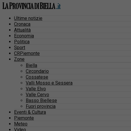
Ultime notizie
Cronaca
Attualità
Economia
Politica
Sport
CRPiemonte
Zone
Biella
Circondario
Cossatese
Valli Mosso e Sessera
Valle Elvo
Valle Cervo
Basso Biellese
Fuori provincia
Eventi & Cultura
Piemonte
Meteo
Video