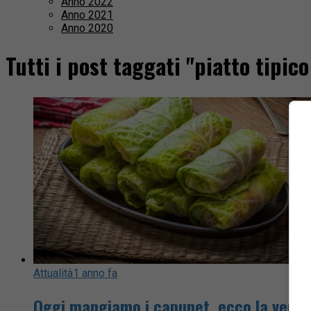
Anno 2022
Anno 2021
Anno 2020
Tutti i post taggati "piatto tipi
Attualità
1 anno fa
Oggi mangiamo i capunet, ecco la vera 