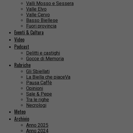
Valli Mosso e Sessera
Valle Elvo
Valle Cervo
Basso Biellese
Fuori provincia
Eventi & Cultura
Video
Podcast
Delitti e castighi
Gocce di Memoria
Rubriche
Gli Sbiellati
La Biella che piaceVa
Pausa Caffè
Opinioni
Sale & Pepe
Tra le righe
Necrologi
Meteo
Archivio
Anno 2025
Anno 2024