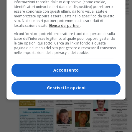
informazioni raccolte dal tuo dispositivo (come cookie,
identificatori univoci e altri dati del dispositivo) potrebbero
essere condivise con questi ultimi, da loro visualizzate e
memorizzate oppure essere usate nello specifico da questo
sito. Noi e i nostri partner potremmo utilizzare dati di
localizzazione esatti.
Elenco dei partner
.
Alcuni fornitori potrebbero trattare i tuoi dati personali sulla
base dell'interesse legittimo, al quale puoi opporti gestendo
le tue opzioni qui sotto. Cerca un link in fondo a questa
Biella
2 anni fa
pagina o nel menu del sito per gestire o revocare il consenso
nelle impostazioni della privacy e dei cookie.
Necrologi, ricordiamo i nostri cari
defunti
Acconsento
La pagina dei necrologi del giornale La Provincia di
Gestisci le opzioni
Biella.it