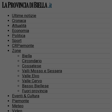
Ultime notizie
Cronaca
Attualità
Economia
Politica
Sport
CRPiemonte
Zone
Biella
Circondario
Cossatese
Valli Mosso e Sessera
Valle Elvo
Valle Cervo
Basso Biellese
Fuori provincia
Eventi & Cultura
Piemonte
Meteo
Video