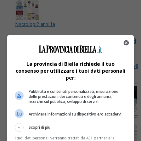
Necrologi
2 anni fa
La pagina dei necrologi del giornale La
Provincia di Biella 25 Marzo 2024
La provincia di Biella richiede il tuo
Ricordiamo che i necrologi sul giornale La Provincia di
consenso per utilizzare i tuoi dati personali
Biella.it sono gratuiti
per:
Pubblicità e contenuti personalizzati, misurazione
delle prestazioni dei contenuti e degli annunci,
ricerche sul pubblico, sviluppo di servizi
Archiviare informazioni su dispositivo e/o accedervi
Scopri di più
I tuoi dati personali verranno trattati da 431 partner e le