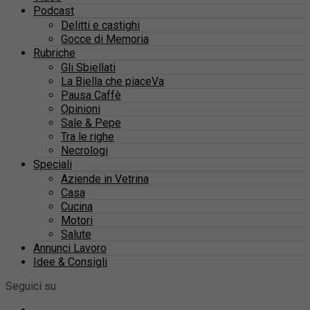
Podcast
Delitti e castighi
Gocce di Memoria
Rubriche
Gli Sbiellati
La Biella che piaceVa
Pausa Caffè
Opinioni
Sale & Pepe
Tra le righe
Necrologi
Speciali
Aziende in Vetrina
Casa
Cucina
Motori
Salute
Annunci Lavoro
Idee & Consigli
Seguici su