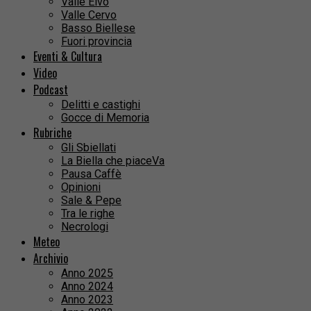
Valle Elvo
Valle Cervo
Basso Biellese
Fuori provincia
Eventi & Cultura
Video
Podcast
Delitti e castighi
Gocce di Memoria
Rubriche
Gli Sbiellati
La Biella che piaceVa
Pausa Caffè
Opinioni
Sale & Pepe
Tra le righe
Necrologi
Meteo
Archivio
Anno 2025
Anno 2024
Anno 2023