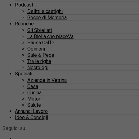
Podcast
Delitti e castighi
Gocce di Memoria
Rubriche
Gli Sbiellati
La Biella che piaceVa
Pausa Caffè
Opinioni
Sale & Pepe
Tra le righe
Necrologi
Speciali
Aziende in Vetrina
Casa
Cucina
Motori
Salute
Annunci Lavoro
Idee & Consigli
Seguici su