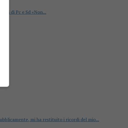
 dati di Pc e Sd «Non...
ubblicamente, mi ha restituito i ricordi del mio...