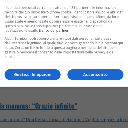
I tuoi dati personali verranno trattati da 431 partner e le informazioni
 parole di Michele Vitiello, il professionista che ha recuperato i
raccolte dal tuo dispositivo (come cookie, identificatori univoci e altri dati
del dispositivo) potrebbero essere condivise con questi ultimi, da loro
visualizzate e memorizzate oppure essere usate nello specifico da
questo sito. Noi e i nostri partner potremmo utilizzare dati di
localizzazione esatti.
Elenco dei partner
.
Alcuni fornitori potrebbero trattare i tuoi dati personali sulla base
dell'interesse legittimo, al quale puoi opporti gestendo le tue opzioni qui
sotto. Cerca un link in fondo a questa pagina o nel menu del sito per
gestire o revocare il consenso nelle impostazioni della privacy e dei
cookie.
Gestisci le opzioni
Acconsento
 la mamma: “Grazie infinite”
ie infinite” Una bella storia a lieto fine «Voglio ringraziarlo p