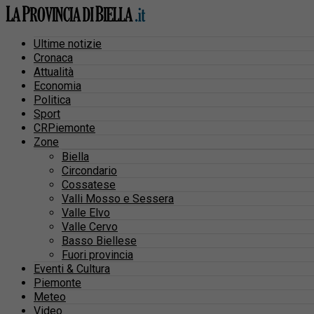
Ultime notizie
Cronaca
Attualità
Economia
Politica
Sport
CRPiemonte
Zone
Biella
Circondario
Cossatese
Valli Mosso e Sessera
Valle Elvo
Valle Cervo
Basso Biellese
Fuori provincia
Eventi & Cultura
Piemonte
Meteo
Video