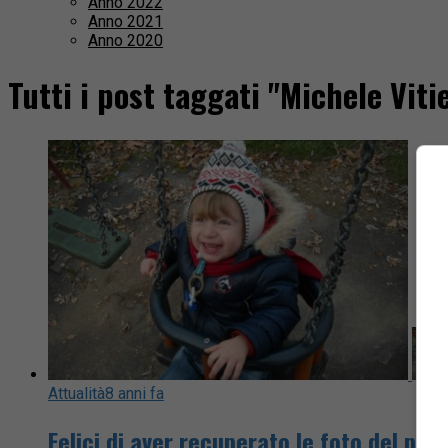
Anno 2022
Anno 2021
Anno 2020
Tutti i post taggati "Michele Vitie
Attualità
8 anni fa
Felici di aver recuperato le foto del pic