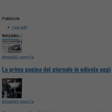
Pubblicità
I più letti
Attualità
3 giorni fa
La prima pagina del giornale in edicola oggi
Attualità
5 giorni fa