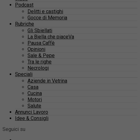
Podcast
Delitti e castighi
Gocce di Memoria
Rubriche
Gli Sbiellati
La Biella che piaceVa
Pausa Caffè
Opinioni
Sale & Pepe
Tra le righe
Necrologi
Speciali
Aziende in Vetrina
Casa
Cucina
Motori
Salute
Annunci Lavoro
Idee & Consigli
Seguici su