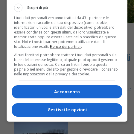
Scopri di più
I tuoi dati personali verranno trattati da 431 partner e le
informazioni raccolte dal tuo dispositivo (come cookie,
identificatori univoci e altri dati del dispositivo) potrebbero
essere condivise con questi ultimi, da loro visualizzate e
memorizzate oppure essere usate nello specifico da questo
sito. Noi e i nostri partner potremmo utilizzare dati di
Cronaca
6 anni fa
localizzazione esatti.
Elenco dei partner
.
E’ morto il motociclista di 32 vittima di
Alcuni fornitori potrebbero trattare i tuoi dati personali sulla
base dell'interesse legittimo, al quale puoi opporti gestendo
le tue opzioni qui sotto. Cerca un link in fondo a questa
un incidente stradale
pagina o nel menu del sito per gestire o revocare il consenso
nelle impostazioni della privacy e dei cookie.
Non ce l’ha fatta Marco Tancini, l’imprenditore di
Barengo coinvolto la sera di domenica in un incidente
Acconsento
stradale a Ghislarengo. Tancini, 32 anni, era
ricoverato in...
Gestisci le opzioni