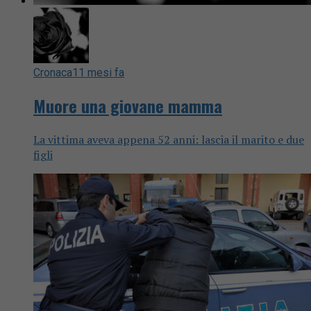
Cronaca
11 mesi fa
Muore una giovane mamma
La vittima aveva appena 52 anni: lascia il marito e due
figli