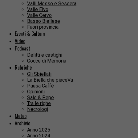
Valli Mosso e Sessera
Valle Elvo
Valle Cervo
Basso Biellese
Fuori provincia
Eventi & Cultura
Video
Podcast
Delitti e castighi
Gocce di Memoria
Rubriche
Gli Sbiellati
La Biella che piaceVa
Pausa Caffè
Opinioni
Sale & Pepe
Tra le righe
Necrologi
Meteo
Archivio
Anno 2025
Anno 2024