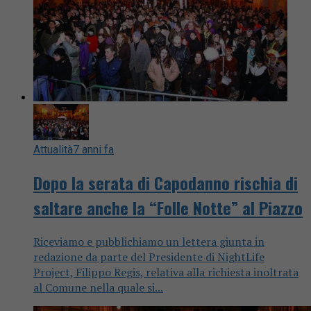
Attualità
7 anni fa
Dopo la serata di Capodanno rischia di
saltare anche la “Folle Notte” al Piazzo
Riceviamo e pubblichiamo un lettera giunta in
redazione da parte del Presidente di NightLife
Project, Filippo Regis, relativa alla richiesta inoltrata
al Comune nella quale si...