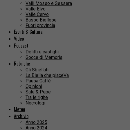
Valli Mosso e Sessera
Valle Elvo
Valle Cervo
Basso Biellese
Fuori provincia
Eventi & Cultura
Video
Podcast
Delitti e castighi
Gocce di Memoria
Rubriche
Gli Sbiellati
La Biella che piaceVa
Pausa Caffè
Opinioni
Sale & Pepe
Tra le righe
Necrologi
Meteo
Archivio
Anno 2025
Anno 2024