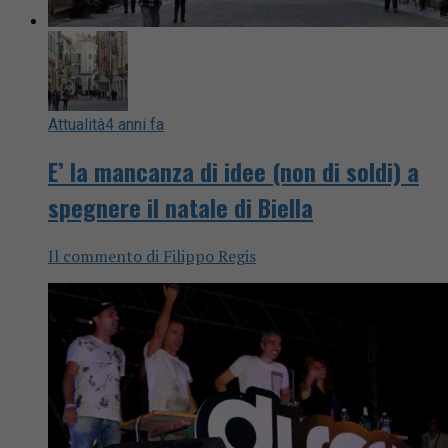
Attualità
4 anni fa
E’ la mancanza di idee (non di soldi) a
spegnere il natale di Biella
Il commento di Filippo Regis