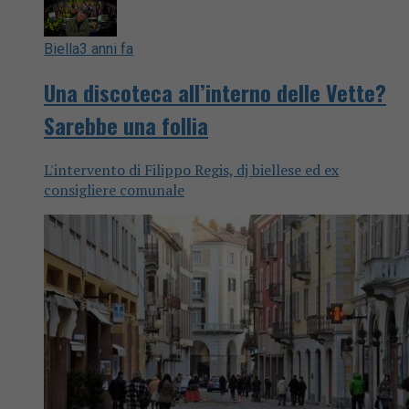
Biella
3 anni fa
Una discoteca all’interno delle Vette?
Sarebbe una follia
L'intervento di Filippo Regis, dj biellese ed ex
consigliere comunale