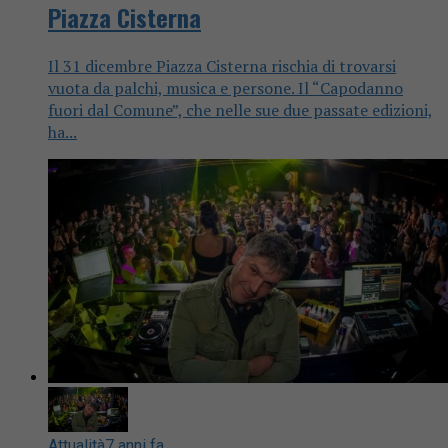
Piazza Cisterna
Il 31 dicembre Piazza Cisterna rischia di trovarsi
vuota da palchi, musica e persone. Il “Capodanno
fuori dal Comune”, che nelle sue due passate edizioni,
ha...
Attualità
7 anni fa