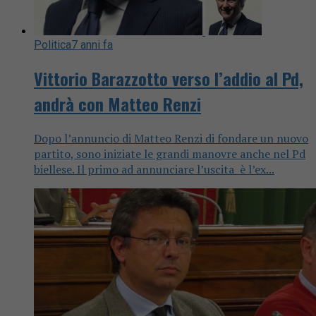
Politica
7 anni fa
Vittorio Barazzotto verso l’addio al Pd,
andrà con Matteo Renzi
Dopo l’annuncio di Matteo Renzi di fondare un nuovo
partito, sono iniziate le grandi manovre anche nel Pd
biellese. Il primo ad annunciare l’uscita è l’ex...