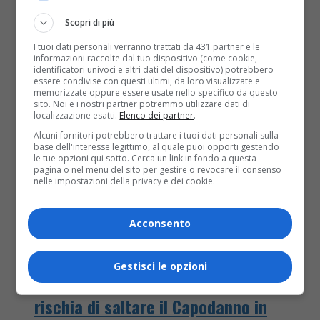
Cisterna anche senza il...
Scopri di più
I tuoi dati personali verranno trattati da 431 partner e le
informazioni raccolte dal tuo dispositivo (come cookie,
identificatori univoci e altri dati del dispositivo) potrebbero
essere condivise con questi ultimi, da loro visualizzate e
memorizzate oppure essere usate nello specifico da questo
sito. Noi e i nostri partner potremmo utilizzare dati di
localizzazione esatti.
Elenco dei partner
.
Alcuni fornitori potrebbero trattare i tuoi dati personali sulla
base dell'interesse legittimo, al quale puoi opporti gestendo
le tue opzioni qui sotto. Cerca un link in fondo a questa
pagina o nel menu del sito per gestire o revocare il consenso
nelle impostazioni della privacy e dei cookie.
Acconsento
Eventi & Cultura
7 anni fa
Gestisci le opzioni
Ottusità burocratica e budget zero,
rischia di saltare il Capodanno in