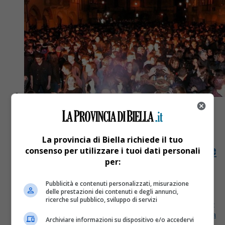
Eventi & Cultura
7 anni fa
La provincia di Biella richiede il tuo
Ecco perché abbiamo dovuto annullare
consenso per utilizzare i tuoi dati personali
per:
la festa di Capodanno al Piazzo
Pubblicità e contenuti personalizzati, misurazione
Abbiamo sperato fino all’ultimo di riuscire a trovare
delle prestazioni dei contenuti e degli annunci,
ricerche sul pubblico, sviluppo di servizi
una soluzione che potesse rendere economicamente
sostenibile la terza edizione del Capodanno in Piazza
Archiviare informazioni su dispositivo e/o accedervi