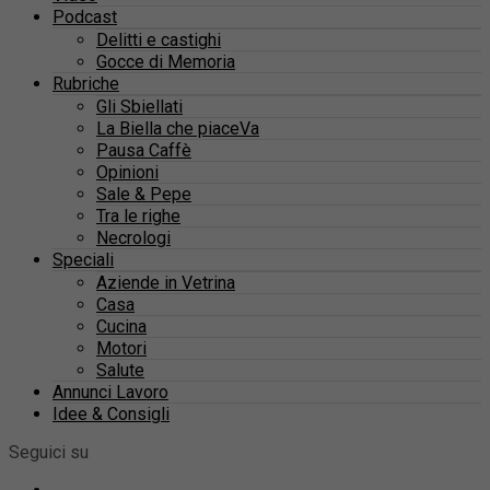
Podcast
Delitti e castighi
Gocce di Memoria
Rubriche
Gli Sbiellati
La Biella che piaceVa
Pausa Caffè
Opinioni
Sale & Pepe
Tra le righe
Necrologi
Speciali
Aziende in Vetrina
Casa
Cucina
Motori
Salute
Annunci Lavoro
Idee & Consigli
Seguici su