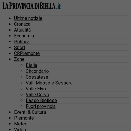
Ultime notizie
Cronaca
Attualità
Economia
Politica
Sport
CRPiemonte
Zone
Biella
Circondario
Cossatese
Valli Mosso e Sessera
Valle Elvo
Valle Cervo
Basso Biellese
Fuori provincia
Eventi & Cultura
Piemonte
Meteo
Video