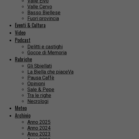
Valle Elvo
Valle Cervo
Basso Biellese
Fuori provincia
Eventi & Cultura
Video
Podcast
Delitti e castighi
Gocce di Memoria
Rubriche
Gli Sbiellati
La Biella che piaceVa
Pausa Caffè
Opinioni
Sale & Pepe
Tra le righe
Necrologi
Meteo
Archivio
Anno 2025
Anno 2024
Anno 2023