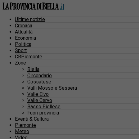
Ultime notizie
Cronaca
Attualità
Economia
Politica
Sport
CRPiemonte
Zone
Biella
Circondario
Cossatese
Valli Mosso e Sessera
Valle Elvo
Valle Cervo
Basso Biellese
Fuori provincia
Eventi & Cultura
Piemonte
Meteo
Video