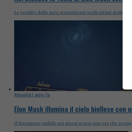
Le vendite delle auto statunitensi negli ultimi dodici 
Attualità
1 anno fa
Elon Musk illumina il cielo biellese con u
Il fenomeno visibile nei giorni scorsi non era che prope