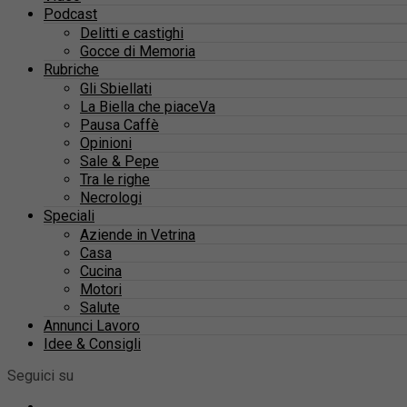
Podcast
Delitti e castighi
Gocce di Memoria
Rubriche
Gli Sbiellati
La Biella che piaceVa
Pausa Caffè
Opinioni
Sale & Pepe
Tra le righe
Necrologi
Speciali
Aziende in Vetrina
Casa
Cucina
Motori
Salute
Annunci Lavoro
Idee & Consigli
Seguici su