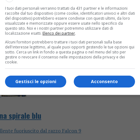
I tuoi dati personali verranno trattati da 431 partner e le informazioni
mesi rappresentano lo 0,90% del totale
raccolte dal tuo dispositivo (come cookie, identificatori univoci e altri dati
del dispositivo) potrebbero essere condivise con questi ultimi, da loro
visualizzate e memorizzate oppure essere usate nello specifico da
questo sito. Noi e i nostri partner potremmo utilizzare dati di
localizzazione esatti.
Elenco dei partner
.
Alcuni fornitori potrebbero trattare i tuoi dati personali sulla base
dell'interesse legittimo, al quale puoi opporti gestendo le tue opzioni qui
sotto. Cerca un link in fondo a questa pagina o nel menu del sito per
gestire o revocare il consenso nelle impostazioni della privacy e dei
cookie.
Gestisci le opzioni
Acconsento
na spirale blu
llente fuoriuscito dal razzo Falcon 9