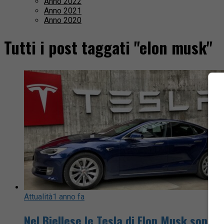
Anno 2022
Anno 2021
Anno 2020
Tutti i post taggati "elon musk"
Attualità
1 anno fa
Nel Biellese le Tesla di Elon Musk sono 