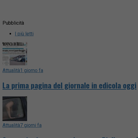
Pubblicità
I più letti
Attualità
1 giorno fa
La prima pagina del giornale in edicola oggi
Attualità
7 giorni fa