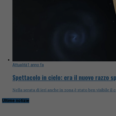
Attualità
1 anno fa
Spettacolo in cielo: era il nuovo razzo s
Nella serata di ieri anche in zona è stato ben visibile i
Ultime notizie