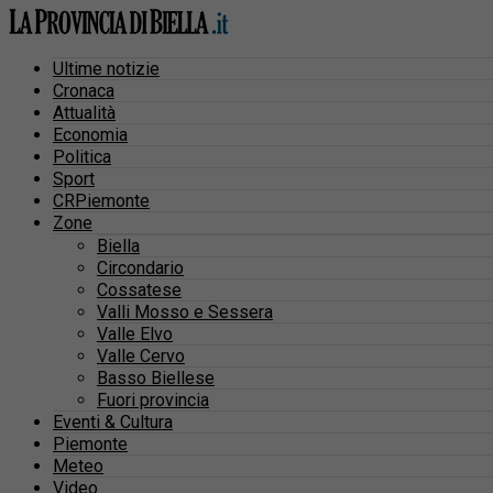
Ultime notizie
Cronaca
Attualità
Economia
Politica
Sport
CRPiemonte
Zone
Biella
Circondario
Cossatese
Valli Mosso e Sessera
Valle Elvo
Valle Cervo
Basso Biellese
Fuori provincia
Eventi & Cultura
Piemonte
Meteo
Video