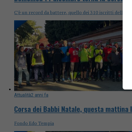
C’è un record da battere, quello dei 310 iscritti dell’
Attualità
2 anni fa
Corsa dei Babbi Natale, questa mattina 
Fondo Edo Tempia