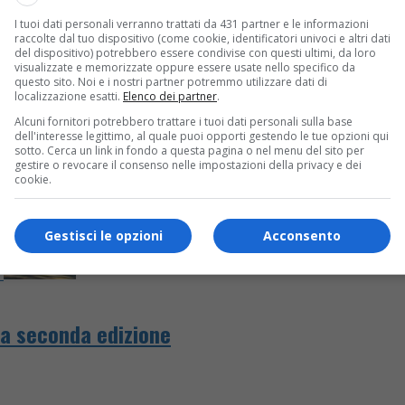
I tuoi dati personali verranno trattati da 431 partner e le informazioni
edizione 2024, alla Corsa dei Babbi Natale del Fondo Edo Tempi
raccolte dal tuo dispositivo (come cookie, identificatori univoci e altri dati
del dispositivo) potrebbero essere condivise con questi ultimi, da loro
visualizzate e memorizzate oppure essere usate nello specifico da
questo sito. Noi e i nostri partner potremmo utilizzare dati di
localizzazione esatti.
Elenco dei partner
.
Alcuni fornitori potrebbero trattare i tuoi dati personali sulla base
dell'interesse legittimo, al quale puoi opporti gestendo le tue opzioni qui
sotto. Cerca un link in fondo a questa pagina o nel menu del sito per
gestire o revocare il consenso nelle impostazioni della privacy e dei
cookie.
Gestisci le opzioni
Acconsento
la seconda edizione