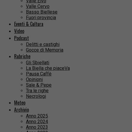
Valle Elvo
Valle Cervo
Basso Biellese
Fuori provincia
Eventi & Cultura
Video
Podcast
Delitti e castighi
Gocce di Memoria
Rubriche
Gli Sbiellati
La Biella che piaceVa
Pausa Caffè
Opinioni
Sale & Pepe
Tra le righe
Necrologi
Meteo
Archivio
Anno 2025
Anno 2024
Anno 2023