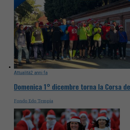
Attualità
2 anni fa
Domenica 1° dicembre torna la Corsa de
Fondo Edo Tempia