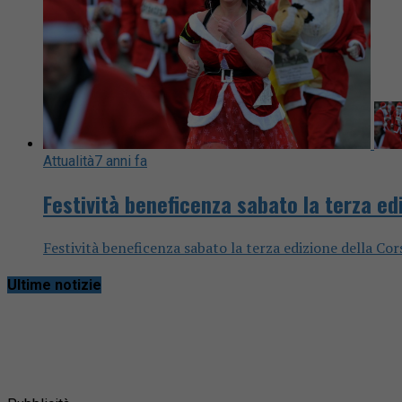
Attualità
7 anni fa
Festività beneficenza sabato la terza ed
Festività beneficenza sabato la terza edizione della Cors
Ultime notizie