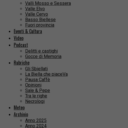
Valli Mosso e Sessera
Valle Elvo
Valle Cervo
Basso Biellese
Fuori provincia
Eventi & Cultura
Video
Podcast
Delitti e castighi
Gocce di Memoria
Rubriche
Gli Sbiellati
La Biella che piaceVa
Pausa Caffè
Opinioni
Sale & Pepe
Tra le righe
Necrologi
Meteo
Archivio
Anno 2025
Anno 2024