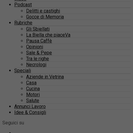
Podcast
Delitti e castighi
Gocce di Memoria
Rubriche
Gli Sbiellati
La Biella che piaceVa
Pausa Caffè
Opinioni
Sale & Pepe
Tra le righe
Necrologi
Speciali
Aziende in Vetrina
Casa
Cucina
Motori
Salute
Annunci Lavoro
Idee & Consigli
Seguici su