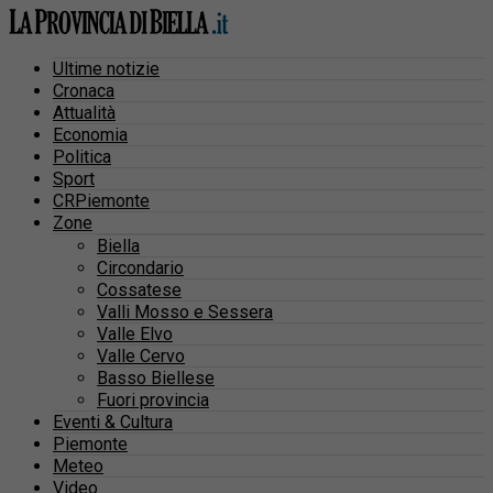
Ultime notizie
Cronaca
Attualità
Economia
Politica
Sport
CRPiemonte
Zone
Biella
Circondario
Cossatese
Valli Mosso e Sessera
Valle Elvo
Valle Cervo
Basso Biellese
Fuori provincia
Eventi & Cultura
Piemonte
Meteo
Video