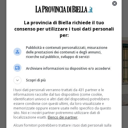
100 giorni all’Adunata nazionale degli
alpini
La provincia di Biella richiede il tuo
consenso per utilizzare i tuoi dati personali
Intervista al presidente Marco Fulcheri
per:
Pubblicità e contenuti personalizzati, misurazione
delle prestazioni dei contenuti e degli annunci,
ricerche sul pubblico, sviluppo di servizi
Archiviare informazioni su dispositivo e/o accedervi
Scopri di più
I tuoi dati personali verranno trattati da 431 partner e le
informazioni raccolte dal tuo dispositivo (come cookie,
identificatori univoci e altri dati del dispositivo) potrebbero
essere condivise con questi ultimi, da loro visualizzate e
memorizzate oppure essere usate nello specifico da questo
sito. Noi e i nostri partner potremmo utilizzare dati di
localizzazione esatti.
Elenco dei partner
.
Alcuni fornitori potrebbero trattare i tuoi dati personali sulla