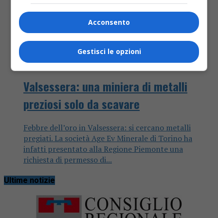
Acconsento
Gestisci le opzioni
Attualità
7 anni fa
Valsessera: una miniera di metalli
preziosi solo da scavare
Febbre dell’oro in Valsessera: si cercano metalli
pregiati. La società Age Ev Minerale di Torino ha
infatti presentato alla Regione Piemonte una
richiesta di permesso di...
Ultime notizie