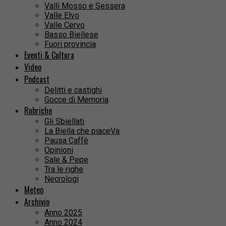
Valli Mosso e Sessera
Valle Elvo
Valle Cervo
Basso Biellese
Fuori provincia
Eventi & Cultura
Video
Podcast
Delitti e castighi
Gocce di Memoria
Rubriche
Gli Sbiellati
La Biella che piaceVa
Pausa Caffè
Opinioni
Sale & Pepe
Tra le righe
Necrologi
Meteo
Archivio
Anno 2025
Anno 2024