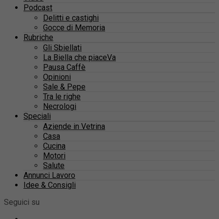
Podcast
Delitti e castighi
Gocce di Memoria
Rubriche
Gli Sbiellati
La Biella che piaceVa
Pausa Caffè
Opinioni
Sale & Pepe
Tra le righe
Necrologi
Speciali
Aziende in Vetrina
Casa
Cucina
Motori
Salute
Annunci Lavoro
Idee & Consigli
Seguici su