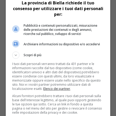
La provincia di Biella richiede il tuo
consenso per utilizzare i tuoi dati personali
per:
Biella
4 anni fa
Argento a un biellese ai Nazionali di
Pubblicità e contenuti personalizzati, misurazione
delle prestazioni dei contenuti e degli annunci,
ricerche sul pubblico, sviluppo di servizi
pesistica
Archiviare informazioni su dispositivo e/o accedervi
Eccezionale risultato per l’atleta biellese Vincenzo
Galia alle finali dei Campionati italiani assoluti di
Scopri di più
pesistica della FIPE
I tuoi dati personali verranno trattati da 431 partner e le
informazioni raccolte dal tuo dispositivo (come cookie,
identificatori univoci e altri dati del dispositivo) potrebbero
essere condivise con questi ultimi, da loro visualizzate e
memorizzate oppure essere usate nello specifico da questo
sito. Noi e i nostri partner potremmo utilizzare dati di
localizzazione esatti.
Elenco dei partner
.
Alcuni fornitori potrebbero trattare i tuoi dati personali sulla
base dell'interesse legittimo, al quale puoi opporti gestendo
le tue opzioni qui sotto. Cerca un link in fondo a questa
pagina o nel menu del sito per gestire o revocare il consenso
nelle impostazioni della privacy e dei cookie.