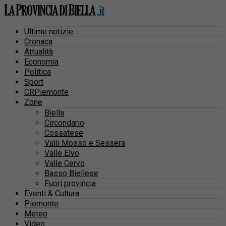
Ultime notizie
Cronaca
Attualità
Economia
Politica
Sport
CRPiemonte
Zone
Biella
Circondario
Cossatese
Valli Mosso e Sessera
Valle Elvo
Valle Cervo
Basso Biellese
Fuori provincia
Eventi & Cultura
Piemonte
Meteo
Video