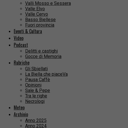
Valli Mosso e Sessera
Valle Elvo
Valle Cervo
Basso Biellese
Fuori provincia
Eventi & Cultura
Video
Podcast
Delitti e castighi
Gocce di Memoria
Rubriche
Gli Sbiellati
La Biella che piaceVa
Pausa Caffè
Opinioni
Sale & Pepe
Tra le righe
Necrologi
Meteo
Archivio
Anno 2025
Anno 2024