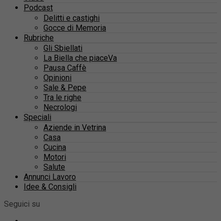
Podcast
Delitti e castighi
Gocce di Memoria
Rubriche
Gli Sbiellati
La Biella che piaceVa
Pausa Caffè
Opinioni
Sale & Pepe
Tra le righe
Necrologi
Speciali
Aziende in Vetrina
Casa
Cucina
Motori
Salute
Annunci Lavoro
Idee & Consigli
Seguici su