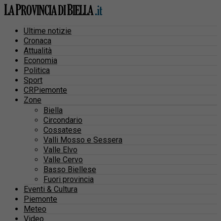
Ultime notizie
Cronaca
Attualità
Economia
Politica
Sport
CRPiemonte
Zone
Biella
Circondario
Cossatese
Valli Mosso e Sessera
Valle Elvo
Valle Cervo
Basso Biellese
Fuori provincia
Eventi & Cultura
Piemonte
Meteo
Video