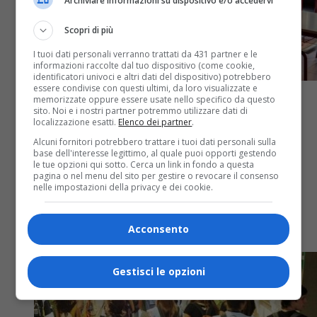
Archiviare informazioni su dispositivo e/o accedervi
Scopri di più
I tuoi dati personali verranno trattati da 431 partner e le
informazioni raccolte dal tuo dispositivo (come cookie,
identificatori univoci e altri dati del dispositivo) potrebbero
essere condivise con questi ultimi, da loro visualizzate e
memorizzate oppure essere usate nello specifico da questo
sito. Noi e i nostri partner potremmo utilizzare dati di
localizzazione esatti.
Elenco dei partner
.
Alcuni fornitori potrebbero trattare i tuoi dati personali sulla
Attualità
3 anni fa
base dell'interesse legittimo, al quale puoi opporti gestendo
le tue opzioni qui sotto. Cerca un link in fondo a questa
pagina o nel menu del sito per gestire o revocare il consenso
Il nuovo calendario scolastico
nelle impostazioni della privacy e dei cookie.
Si torna in classe lunedì 11 settembre, l’annata
Acconsento
2023/2024 terminerà sabato 8 giugno
Gestisci le opzioni