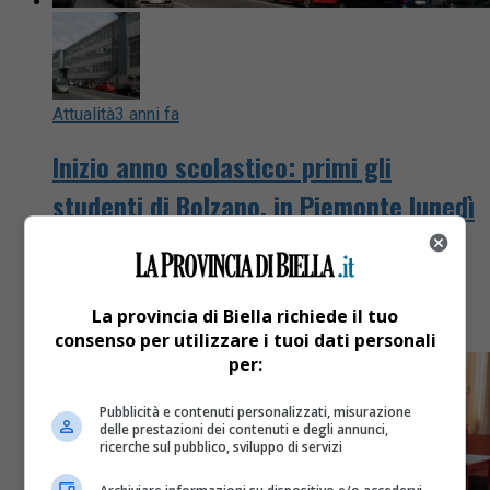
Attualità
3 anni fa
Inizio anno scolastico: primi gli
studenti di Bolzano, in Piemonte lunedì
11 settembre
Le date rese note dal Ministero dell'Istruzione e del
La provincia di Biella richiede il tuo
Merito
consenso per utilizzare i tuoi dati personali
per:
Pubblicità e contenuti personalizzati, misurazione
delle prestazioni dei contenuti e degli annunci,
ricerche sul pubblico, sviluppo di servizi