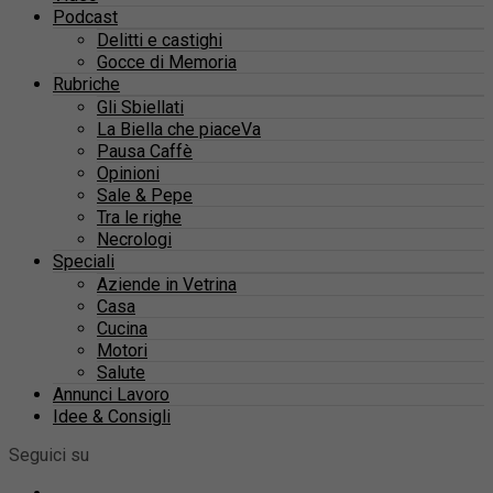
Podcast
Delitti e castighi
Gocce di Memoria
Rubriche
Gli Sbiellati
La Biella che piaceVa
Pausa Caffè
Opinioni
Sale & Pepe
Tra le righe
Necrologi
Speciali
Aziende in Vetrina
Casa
Cucina
Motori
Salute
Annunci Lavoro
Idee & Consigli
Seguici su