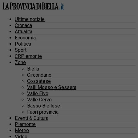
Ultime notizie
Cronaca
Attualità
Economia
Politica
Sport
CRPiemonte
Zone
Biella
Circondario
Cossatese
Valli Mosso e Sessera
Valle Elvo
Valle Cervo
Basso Biellese
Fuori provincia
Eventi & Cultura
Piemonte
Meteo
Video