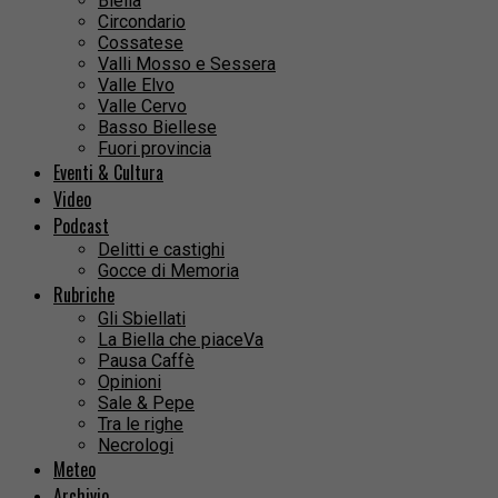
Biella
Circondario
Cossatese
Valli Mosso e Sessera
Valle Elvo
Valle Cervo
Basso Biellese
Fuori provincia
Eventi & Cultura
Video
Podcast
Delitti e castighi
Gocce di Memoria
Rubriche
Gli Sbiellati
La Biella che piaceVa
Pausa Caffè
Opinioni
Sale & Pepe
Tra le righe
Necrologi
Meteo
Archivio