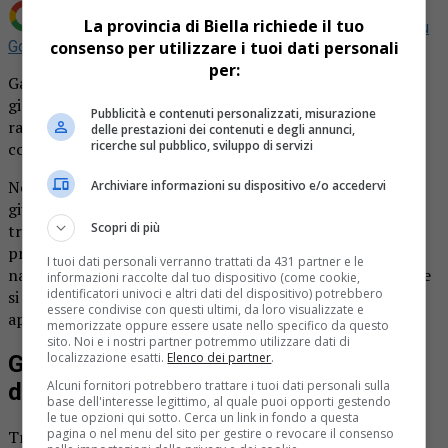
La provincia di Biella richiede il tuo
Aggiungi La Provincia di Biella come
Fonte preferita su
consenso per utilizzare i tuoi dati personali
Google
per:
Gabriele Graziano vesta l’azzurro dell’Italia. Nessun
giocatore del Crc Gaglianico, ma Biella è comunque
Pubblicità e contenuti personalizzati, misurazione
rappresentata nella squadra italiana per l’amichevole
delle prestazioni dei contenuti e degli annunci,
ricerche sul pubblico, sviluppo di servizi
contro la Francia.
Nel fine settimana di sabato 31 maggio e domenica 1°
Archiviare informazioni su dispositivo e/o accedervi
giugno la formazione azzurra affronterà la selezione
Scopri di più
transalpina sui campi di Racconigi. In programma ben 35
prove da disputare in poco meno di due giornate. Per la
I tuoi dati personali verranno trattati da 431 partner e le
nazionale maschile del commissario tecnico Roberto Favre
informazioni raccolte dal tuo dispositivo (come cookie,
identificatori univoci e altri dati del dispositivo) potrebbero
si tratta della prima uscita in vista degli ormai imminenti
essere condivise con questi ultimi, da loro visualizzate e
appuntamenti internazionali della stagione.
memorizzate oppure essere usate nello specifico da questo
sito. Noi e i nostri partner potremmo utilizzare dati di
localizzazione esatti.
Elenco dei partner
.
Gabriele Graziano vesta l’azzurro
Alcuni fornitori potrebbero trattare i tuoi dati personali sulla
dell’Italia
base dell'interesse legittimo, al quale puoi opporti gestendo
le tue opzioni qui sotto. Cerca un link in fondo a questa
pagina o nel menu del sito per gestire o revocare il consenso
Tra i convocati c’è dunque anche il nome di Gabriele