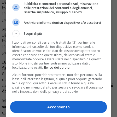
Biella, propone il quarto appuntamento del ciclo di
Pubblicità e contenuti personalizzati, misurazione
incontri “La salute prima di tutto”, organizzato con
delle prestazioni dei contenuti e degli annunci,
ricerche sul pubblico, sviluppo di servizi
l’obiettivo di sensibilizzare la popolazione su alcune delle
patologie più diffuse e sull’importanza della prevenzione.
Archiviare informazioni su dispositivo e/o accedervi
Martedì 7 luglio, “Gli Orsi” in collaborazione con l’Asl di
Scopri di più
Biella, propone il quarto appuntamento del ciclo di
incontri “La salute prima di tutto”, organizzato con
I tuoi dati personali verranno trattati da 431 partner e le
l’obiettivo di sensibilizzare la popolazione su alcune delle
informazioni raccolte dal tuo dispositivo (come cookie,
identificatori univoci e altri dati del dispositivo) potrebbero
patologie più diffuse e sull’importanza della prevenzione.
essere condivise con questi ultimi, da loro visualizzate e
memorizzate oppure essere usate nello specifico da questo
Dalle ore 15 alle 19, Mauro Silvani, Direttore facente
sito. Noi e i nostri partner potremmo utilizzare dati di
funzione dell’Urologia dell’ASL BI e i colleghi urologi
localizzazione esatti.
Elenco dei partner
.
Sabino Quaranta ed Elena Cianini, saranno a disposizione
Alcuni fornitori potrebbero trattare i tuoi dati personali sulla
dei visitatori del centro commerciale per distribuire
base dell'interesse legittimo, al quale puoi opporti gestendo
le tue opzioni qui sotto. Cerca un link in fondo a questa
materiale informativo e parlare delle patologie più comuni
pagina o nel menu del sito per gestire o revocare il consenso
dell’apparato uro-genitale maschile e di come prevenirle.
nelle impostazioni della privacy e dei cookie.
Mauro Silvani spiega: «L’urologo è protagonista della
salute maschile, soprattutto dopo i cinquant’anni di età,
Acconsento
quando sono elevate le possibilità di sviluppare, per