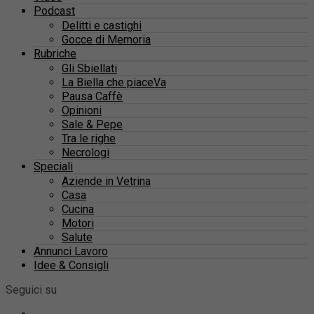
Podcast
Delitti e castighi
Gocce di Memoria
Rubriche
Gli Sbiellati
La Biella che piaceVa
Pausa Caffè
Opinioni
Sale & Pepe
Tra le righe
Necrologi
Speciali
Aziende in Vetrina
Casa
Cucina
Motori
Salute
Annunci Lavoro
Idee & Consigli
Seguici su