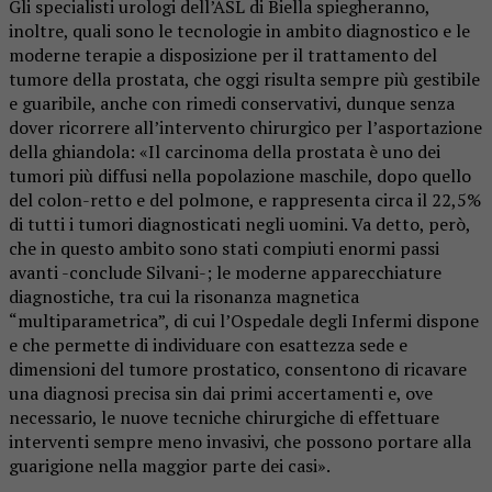
Gli specialisti urologi dell’ASL di Biella spiegheranno,
inoltre, quali sono le tecnologie in ambito diagnostico e le
moderne terapie a disposizione per il trattamento del
tumore della prostata, che oggi risulta sempre più gestibile
e guaribile, anche con rimedi conservativi, dunque senza
dover ricorrere all’intervento chirurgico per l’asportazione
della ghiandola: «Il carcinoma della prostata è uno dei
tumori più diffusi nella popolazione maschile, dopo quello
del colon-retto e del polmone, e rappresenta circa il 22,5%
di tutti i tumori diagnosticati negli uomini. Va detto, però,
che in questo ambito sono stati compiuti enormi passi
avanti -conclude Silvani-; le moderne apparecchiature
diagnostiche, tra cui la risonanza magnetica
“multiparametrica”, di cui l’Ospedale degli Infermi dispone
e che permette di individuare con esattezza sede e
dimensioni del tumore prostatico, consentono di ricavare
una diagnosi precisa sin dai primi accertamenti e, ove
necessario, le nuove tecniche chirurgiche di effettuare
interventi sempre meno invasivi, che possono portare alla
guarigione nella maggior parte dei casi».