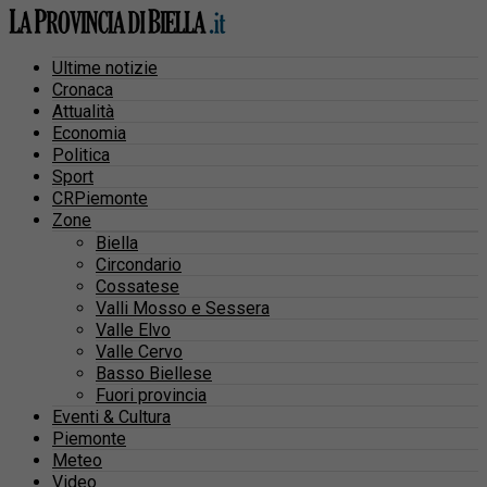
Ultime notizie
Cronaca
Attualità
Economia
Politica
Sport
CRPiemonte
Zone
Biella
Circondario
Cossatese
Valli Mosso e Sessera
Valle Elvo
Valle Cervo
Basso Biellese
Fuori provincia
Eventi & Cultura
Piemonte
Meteo
Video