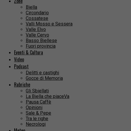
Zone
Biella
Circondario
Cossatese
Valli Mosso e Sessera
Valle Elvo
Valle Cervo
Basso Biellese
Fuori provincia
Eventi & Cultura
Video
Podcast
Delitti e castighi
Gocce di Memoria
Rubriche
Gli Sbiellati
La Biella che piaceVa
Pausa Caffè
Opinioni
Sale & Pepe
Tra le righe
Necrologi
Meteo