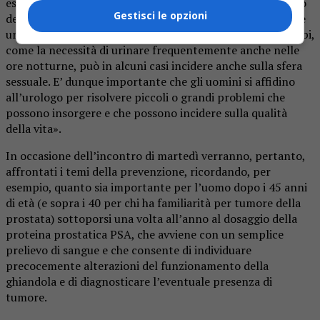
esempio, una ipertrofia prostatica, cioè un ingrossamento
Gestisci le opzioni
della prostata che può portare ad una ostruzione delle vie
urinarie. Questa condizione, oltre a creare notevoli disturbi,
come la necessità di urinare frequentemente anche nelle
ore notturne, può in alcuni casi incidere anche sulla sfera
sessuale. E’ dunque importante che gli uomini si affidino
all’urologo per risolvere piccoli o grandi problemi che
possono insorgere e che possono incidere sulla qualità
della vita».
In occasione dell’incontro di martedì verranno, pertanto,
affrontati i temi della prevenzione, ricordando, per
esempio, quanto sia importante per l’uomo dopo i 45 anni
di età (e sopra i 40 per chi ha familiarità per tumore della
prostata) sottoporsi una volta all’anno al dosaggio della
proteina prostatica PSA, che avviene con un semplice
prelievo di sangue e che consente di individuare
precocemente alterazioni del funzionamento della
ghiandola e di diagnosticare l’eventuale presenza di
tumore.