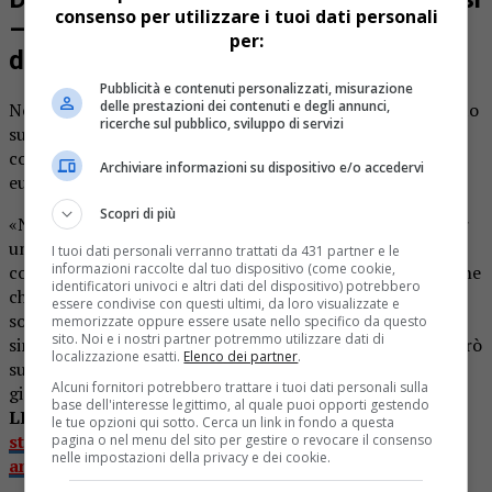
consenso per utilizzare i tuoi dati personali
– e responsabilità – notevolmente
per:
diversi
Pubblicità e contenuti personalizzati, misurazione
delle prestazioni dei contenuti e degli annunci,
Negli ultimi tempi della sua legislatura Corradino era finito
ricerche sul pubblico, sviluppo di servizi
suo malgrado nel tritacarne della politica per l’elevato
compenso da amministratore pubblico, circa cinquemila
Archiviare informazioni su dispositivo e/o accedervi
euro mensili.
Scopri di più
«Non ne potevo più perché ero bersagliato da critiche per
una posizione economica di cui non aveva alcuna “colpa”
I tuoi dati personali verranno trattati da 431 partner e le
informazioni raccolte dal tuo dispositivo (come cookie,
come se fossi l’unico in tutta Italia. Come ben sapeva anche
identificatori univoci e altri dati del dispositivo) potrebbero
chi mi accusava i compensi degli amministratori erano, e
essere condivise con questi ultimi, da loro visualizzate e
sono ancora, regolati dalla legge nazionale. Non è stato il
memorizzate oppure essere usate nello specifico da questo
sito. Noi e i nostri partner potremmo utilizzare dati di
sindaco Claudio Corradino ad aumentarsi il compenso, però
localizzazione esatti.
Elenco dei partner
.
su questa storia è stato detto e scritto anche da voi
Alcuni fornitori potrebbero trattare i tuoi dati personali sulla
giornalisti di tutto e di più».
base dell'interesse legittimo, al quale puoi opporti gestendo
LEGGI ANCHE:
Il saluto di Corradino alla città: “Sono
le tue opzioni qui sotto. Cerca un link in fondo a questa
stati cinque anni intensi, con tanti momenti belli, ma
pagina o nel menu del sito per gestire o revocare il consenso
nelle impostazioni della privacy e dei cookie.
anche giorni difficili