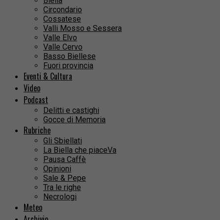
Biella
Circondario
Cossatese
Valli Mosso e Sessera
Valle Elvo
Valle Cervo
Basso Biellese
Fuori provincia
Eventi & Cultura
Video
Podcast
Delitti e castighi
Gocce di Memoria
Rubriche
Gli Sbiellati
La Biella che piaceVa
Pausa Caffè
Opinioni
Sale & Pepe
Tra le righe
Necrologi
Meteo
Archivio