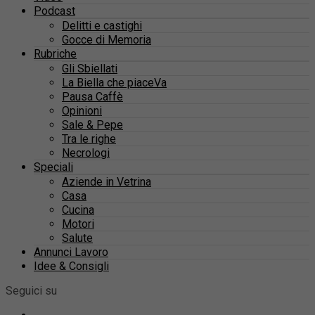
Podcast
Delitti e castighi
Gocce di Memoria
Rubriche
Gli Sbiellati
La Biella che piaceVa
Pausa Caffè
Opinioni
Sale & Pepe
Tra le righe
Necrologi
Speciali
Aziende in Vetrina
Casa
Cucina
Motori
Salute
Annunci Lavoro
Idee & Consigli
Seguici su