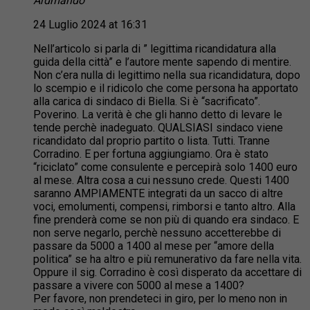
Ardmando
24 Luglio 2024 at 16:31
Nell’articolo si parla di ” legittima ricandidatura alla
guida della città” e l’autore mente sapendo di mentire.
Non c’era nulla di legittimo nella sua ricandidatura, dopo
lo scempio e il ridicolo che come persona ha apportato
alla carica di sindaco di Biella. Si è “sacrificato”.
Poverino. La verità è che gli hanno detto di levare le
tende perchè inadeguato. QUALSIASI sindaco viene
ricandidato dal proprio partito o lista. Tutti. Tranne
Corradino. E per fortuna aggiungiamo. Ora è stato
“riciclato” come consulente e percepirà solo 1400 euro
al mese. Altra cosa a cui nessuno crede. Questi 1400
saranno AMPIAMENTE integrati da un sacco di altre
voci, emolumenti, compensi, rimborsi e tanto altro. Alla
fine prenderà come se non più di quando era sindaco. E
non serve negarlo, perchè nessuno accetterebbe di
passare da 5000 a 1400 al mese per “amore della
politica” se ha altro e più remunerativo da fare nella vita.
Oppure il sig. Corradino è così disperato da accettare di
passare a vivere con 5000 al mese a 1400?
Per favore, non prendeteci in giro, per lo meno non in