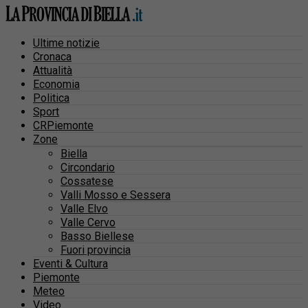
Ultime notizie
Cronaca
Attualità
Economia
Politica
Sport
CRPiemonte
Zone
Biella
Circondario
Cossatese
Valli Mosso e Sessera
Valle Elvo
Valle Cervo
Basso Biellese
Fuori provincia
Eventi & Cultura
Piemonte
Meteo
Video