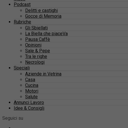
Podcast
Delitti e castighi
Gocce di Memoria
Rubriche
Gli Sbiellati
La Biella che piaceVa
Pausa Caffè
Opinioni
Sale & Pepe
Tra le righe
Necrologi
Speciali
Aziende in Vetrina
Casa
Cucina
Motori
Salute
Annunci Lavoro
Idee & Consigli
Seguici su