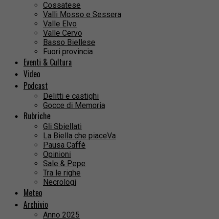
Cossatese
Valli Mosso e Sessera
Valle Elvo
Valle Cervo
Basso Biellese
Fuori provincia
Eventi & Cultura
Video
Podcast
Delitti e castighi
Gocce di Memoria
Rubriche
Gli Sbiellati
La Biella che piaceVa
Pausa Caffè
Opinioni
Sale & Pepe
Tra le righe
Necrologi
Meteo
Archivio
Anno 2025