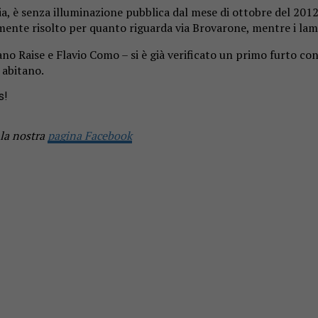
ria, è senza illuminazione pubblica dal mese di ottobre del 201
amente risolto per quanto riguarda via Brovarone, mentre i lamp
ano Raise e Flavio Como – si è già verificato un primo furto co
i abitano.
s!
 la nostra
pagina Facebook