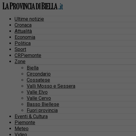
Ultime notizie
Cronaca
Attualità
Economia
Politica
Sport
CRPiemonte
Zone
Biella
Circondario
Cossatese
Valli Mosso e Sessera
Valle Elvo
Valle Cervo
Basso Biellese
Fuori provincia
Eventi & Cultura
Piemonte
Meteo
Video