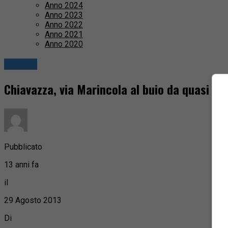
Anno 2024
Anno 2023
Anno 2022
Anno 2021
Anno 2020
Politica
Chiavazza, via Marincola al buio da quasi un
Pubblicato
13 anni fa
il
29 Agosto 2013
Di