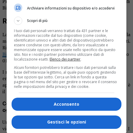
Provincia di Biella.it. I necrologi sul giornale La Provincia di
Biella.it sono gratuiti.
Archiviare informazioni su dispositivo e/o accedervi
Ricordiamo i nostri cari defunti
Scopri di più
I tuoi dati personali verranno trattati da 431 partner e le
La pagina dei necrologi de La Provincia di Biella.it in edicola
informazioni raccolte dal tuo dispositivo (come cookie,
identificatori univoci e altri dati del dispositivo) potrebbero
mercoledì 25 febbraio. L’ultimo saluto ai nostri cari defunti.
essere condivise con questi ultimi, da loro visualizzate e
Ricordiamo che i necrologi sul
giornale La Provincia di
memorizzate oppure essere usate nello specifico da questo
Biella.it
sono gratuiti. Per informazioni chiamare il numero
sito. Noi e i nostri partner potremmo utilizzare dati di
localizzazione esatti.
Elenco dei partner
.
015.32383.
Alcuni fornitori potrebbero trattare i tuoi dati personali sulla
I necrologi fanno parte di una tradizione antica che
base dell'interesse legittimo, al quale puoi opporti gestendo
le tue opzioni qui sotto. Cerca un link in fondo a questa
ereditiamo dal tempo degli antichi romani. In questo
pagina o nel menu del sito per gestire o revocare il consenso
approfondimento spiegheremo cosa è un necrologio, qual è
nelle impostazioni della privacy e dei cookie.
il scopo, come si scrive, dove pubblicarlo, etc.
Cosa sono i necrologi e come sono utilizzati
Acconsento
oggi?
Un necrologio è un annuncio della morte di qualcuno, che
Gestisci le opzioni
viene spesso stampato su un giornale o pubblicato online. I