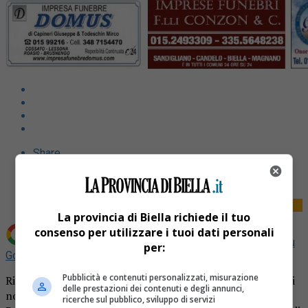
Share
Tweet
La provincia di Biella richiede il tuo
consenso per utilizzare i tuoi dati personali
Aggiungi La Provincia di Biella come
Fonte preferita su
per:
Google
Pubblicità e contenuti personalizzati, misurazione
Ricordiamo i nostri cari defunti. Un pensiero d’amore per i
delle prestazioni dei contenuti e degli annunci,
nostri cari defunti, la pagina dei necrologi del giornale La
ricerche sul pubblico, sviluppo di servizi