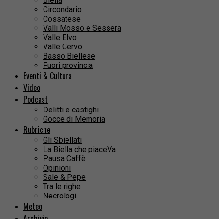
Biella
Circondario
Cossatese
Valli Mosso e Sessera
Valle Elvo
Valle Cervo
Basso Biellese
Fuori provincia
Eventi & Cultura
Video
Podcast
Delitti e castighi
Gocce di Memoria
Rubriche
Gli Sbiellati
La Biella che piaceVa
Pausa Caffè
Opinioni
Sale & Pepe
Tra le righe
Necrologi
Meteo
Archivio