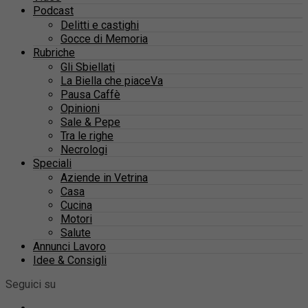
Podcast
Delitti e castighi
Gocce di Memoria
Rubriche
Gli Sbiellati
La Biella che piaceVa
Pausa Caffè
Opinioni
Sale & Pepe
Tra le righe
Necrologi
Speciali
Aziende in Vetrina
Casa
Cucina
Motori
Salute
Annunci Lavoro
Idee & Consigli
Seguici su