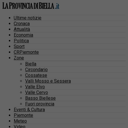
Ultime notizie
Cronaca
Attualità
Economia
Politica
Sport
CRPiemonte
Zone
Biella
Circondario
Cossatese
Valli Mosso e Sessera
Valle Elvo
Valle Cervo
Basso Biellese
Fuori provincia
Eventi & Cultura
Piemonte
Meteo
Video