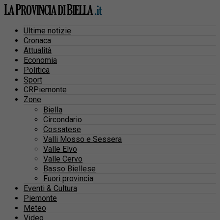
Ultime notizie
Cronaca
Attualità
Economia
Politica
Sport
CRPiemonte
Zone
Biella
Circondario
Cossatese
Valli Mosso e Sessera
Valle Elvo
Valle Cervo
Basso Biellese
Fuori provincia
Eventi & Cultura
Piemonte
Meteo
Video