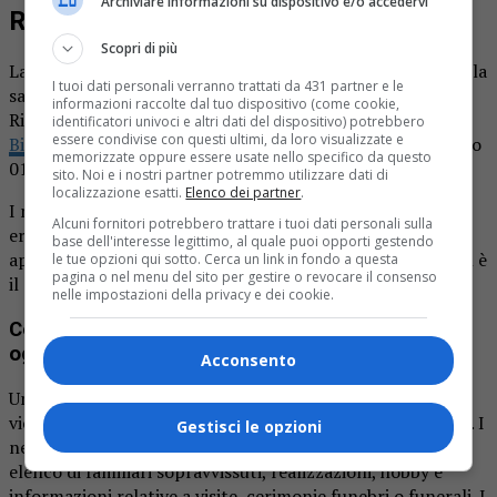
Archiviare informazioni su dispositivo e/o accedervi
Ricordiamo i nostri cari defunti
Scopri di più
La pagina dei necrologi de La Provincia di Biella.it in edicola
I tuoi dati personali verranno trattati da 431 partner e le
sabato 17 gennaio. L’ultimo saluto ai nostri cari defunti.
informazioni raccolte dal tuo dispositivo (come cookie,
Ricordiamo che i necrologi sul
giornale La Provincia di
identificatori univoci e altri dati del dispositivo) potrebbero
essere condivise con questi ultimi, da loro visualizzate e
Biella.it
sono gratuiti. Per informazioni chiamare il numero
memorizzate oppure essere usate nello specifico da questo
015.32383.
sito. Noi e i nostri partner potremmo utilizzare dati di
localizzazione esatti.
Elenco dei partner
.
I necrologi fanno parte di una tradizione antica che
Alcuni fornitori potrebbero trattare i tuoi dati personali sulla
ereditiamo dal tempo degli antichi romani. In questo
base dell'interesse legittimo, al quale puoi opporti gestendo
approfondimento spiegheremo cosa è un necrologio, qual è
le tue opzioni qui sotto. Cerca un link in fondo a questa
pagina o nel menu del sito per gestire o revocare il consenso
il scopo, come si scrive, dove pubblicarlo, etc.
nelle impostazioni della privacy e dei cookie.
Cosa sono i necrologi e come sono utilizzati
oggi?
Acconsento
Un necrologio è un annuncio della morte di qualcuno, che
viene spesso stampato su un giornale o pubblicato online. I
Gestisci le opzioni
necrologi spesso includono informazioni biografiche, un
elenco di familiari sopravvissuti, realizzazioni, hobby e
informazioni relative a visite, cerimonie funebri o funerali. I