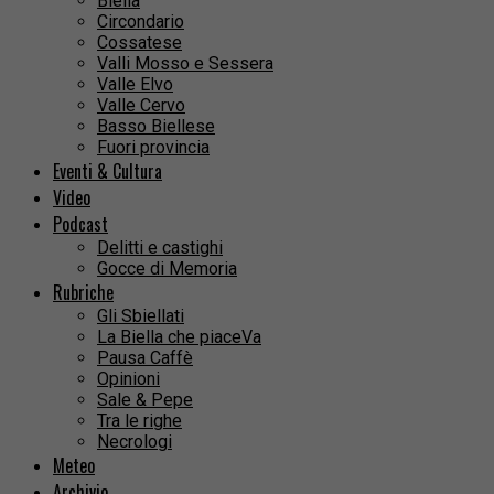
Biella
Circondario
Cossatese
Valli Mosso e Sessera
Valle Elvo
Valle Cervo
Basso Biellese
Fuori provincia
Eventi & Cultura
Video
Podcast
Delitti e castighi
Gocce di Memoria
Rubriche
Gli Sbiellati
La Biella che piaceVa
Pausa Caffè
Opinioni
Sale & Pepe
Tra le righe
Necrologi
Meteo
Archivio