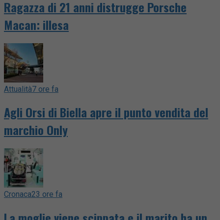
Ragazza di 21 anni distrugge Porsche
Macan: illesa
Attualità
7 ore fa
Agli Orsi di Biella apre il punto vendita del
marchio Only
Cronaca
23 ore fa
La moglie viene scippata e il marito ha un