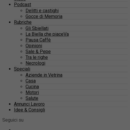
Podcast
Delitti e castighi
Gocce di Memoria
Rubriche
Gli Sbiellati
La Biella che piaceVa
Pausa Caffè
Opinioni
Sale & Pepe
Tra le righe
Necrologi
Speciali
Aziende in Vetrina
Casa
Cucina
Motori
Salute
Annunci Lavoro
Idee & Consigli
Seguici su