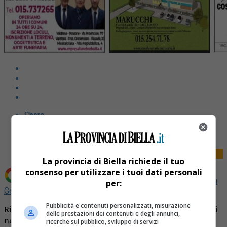
Share
Tweet
La provincia di Biella richiede il tuo
consenso per utilizzare i tuoi dati personali
Aggiungi La Provincia di Biella come
Fonte preferita su
per:
Google
Pubblicità e contenuti personalizzati, misurazione
Ricordiamo i nostri cari defunti. Un pensiero d’amore per i
delle prestazioni dei contenuti e degli annunci,
nostri cari defunti, la pagina dei necrologi del giornale La
ricerche sul pubblico, sviluppo di servizi