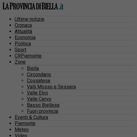
Ultime notizie
Cronaca
Attualità
Economia
Politica
Sport
CRPiemonte
Zone
Biella
Circondario
Cossatese
Valli Mosso e Sessera
Valle Elvo
Valle Cervo
Basso Biellese
Fuori provincia
Eventi & Cultura
Piemonte
Meteo
Video