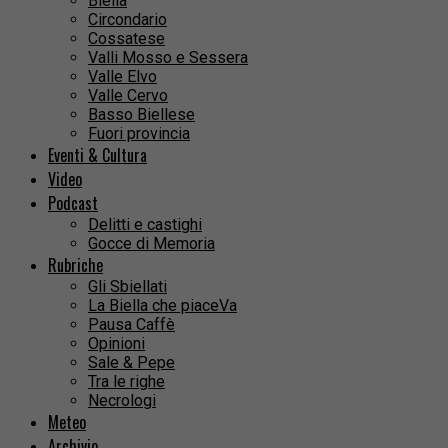
Biella
Circondario
Cossatese
Valli Mosso e Sessera
Valle Elvo
Valle Cervo
Basso Biellese
Fuori provincia
Eventi & Cultura
Video
Podcast
Delitti e castighi
Gocce di Memoria
Rubriche
Gli Sbiellati
La Biella che piaceVa
Pausa Caffè
Opinioni
Sale & Pepe
Tra le righe
Necrologi
Meteo
Archivio