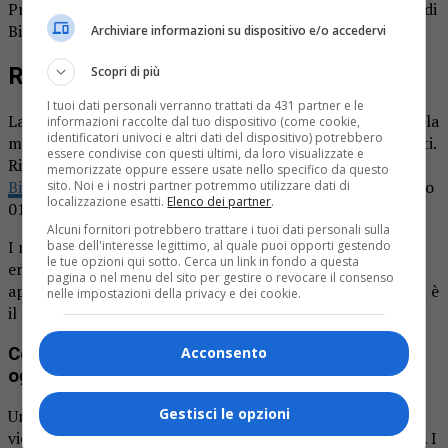
Provincia di Biella.it. I necrologi sul giornale La Provincia di
Biella.it sono gratuiti.
Archiviare informazioni su dispositivo e/o accedervi
Ricordiamo i nostri cari defunti
Scopri di più
I tuoi dati personali verranno trattati da 431 partner e le
La pagina dei necrologi de La Provincia di Biella.it in edicola
informazioni raccolte dal tuo dispositivo (come cookie,
identificatori univoci e altri dati del dispositivo) potrebbero
mercoledì 14 gennaio. L’ultimo saluto ai nostri cari defunti.
essere condivise con questi ultimi, da loro visualizzate e
Ricordiamo che i necrologi sul
giornale La Provincia di
memorizzate oppure essere usate nello specifico da questo
Biella.it
sono gratuiti. Per informazioni chiamare il numero
sito. Noi e i nostri partner potremmo utilizzare dati di
localizzazione esatti.
Elenco dei partner
.
015.32383.
Alcuni fornitori potrebbero trattare i tuoi dati personali sulla
I necrologi fanno parte di una tradizione antica che
base dell'interesse legittimo, al quale puoi opporti gestendo
le tue opzioni qui sotto. Cerca un link in fondo a questa
ereditiamo dal tempo degli antichi romani. In questo
pagina o nel menu del sito per gestire o revocare il consenso
approfondimento spiegheremo cosa è un necrologio, qual è
nelle impostazioni della privacy e dei cookie.
il scopo, come si scrive, dove pubblicarlo, etc.
Cosa sono i necrologi e come sono utilizzati
Acconsento
oggi?
Gestisci le opzioni
Un necrologio è un annuncio della morte di qualcuno, che
viene spesso stampato su un giornale o pubblicato online. I