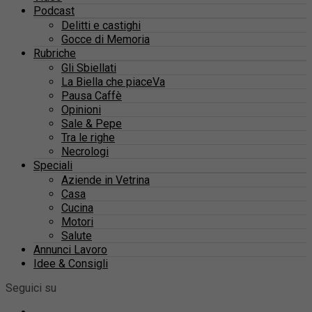
Podcast
Delitti e castighi
Gocce di Memoria
Rubriche
Gli Sbiellati
La Biella che piaceVa
Pausa Caffè
Opinioni
Sale & Pepe
Tra le righe
Necrologi
Speciali
Aziende in Vetrina
Casa
Cucina
Motori
Salute
Annunci Lavoro
Idee & Consigli
Seguici su